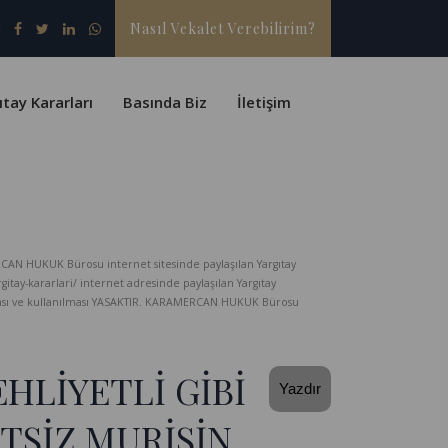
Nasıl Vekalet Verebilirim?
ıtay Kararları
Basında Biz
İletişim
CAN HUKUK Bürosu internet sitesinde paylaşılan Yargıtay
-kararlari/ internet adresinde paylaşılan Yargıtay
lması ve kullanılması YASAKTIR. KARAMERCAN HUKUK Bürosu
HLİYETLİ GİBİ
Yazdır
TSİZ MURİSİN