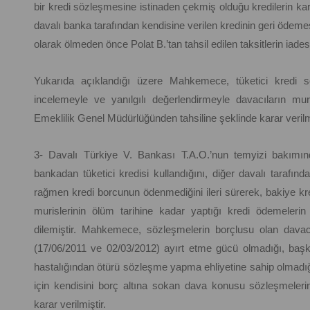
bir kredi sözleşmesine istinaden çekmiş olduğu kredilerin kar
davalı banka tarafından kendisine verilen kredinin geri ödeme
olarak ölmeden önce Polat B.’tan tahsil edilen taksitlerin iades
Yukarıda açıklandığı üzere Mahkemece, tüketici kredi söz
incelemeyle ve yanılgılı değerlendirmeyle davacıların mur
Emeklilik Genel Müdürlüğünden tahsiline şeklinde karar verilm
3- Davalı Türkiye V. Bankası T.A.O.’nun temyizi bakımınd
bankadan tüketici kredisi kullandığını, diğer davalı tarafın
rağmen kredi borcunun ödenmediğini ileri sürerek, bakiye kre
murislerinin ölüm tarihine kadar yaptığı kredi ödemelerin t
dilemiştir. Mahkemece, sözleşmelerin borçlusu olan davacıl
(17/06/2011 ve 02/03/2012) ayırt etme gücü olmadığı, başka 
hastalığından ötürü sözleşme yapma ehliyetine sahip olmadığın
için kendisini borç altına sokan dava konusu sözleşmeler
karar verilmiştir.