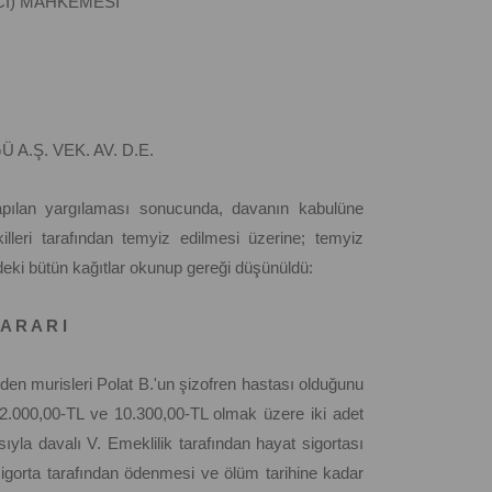
İCİ) MAHKEMESİ
VEK. AV. D.E.
apılan yargılaması sonucunda, davanın kabulüne
illeri tarafından temyiz edilmesi üzerine; temyiz
ndeki bütün kağıtlar okunup gereği düşünüldü:
A R A R I
eden murisleri Polat B.'un şizofren hastası olduğunu
12.000,00-TL ve 10.300,00-TL olmak üzere iki adet
yısıyla davalı V. Emeklilik tarafından hayat sigortası
 sigorta tarafından ödenmesi ve ölüm tarihine kadar