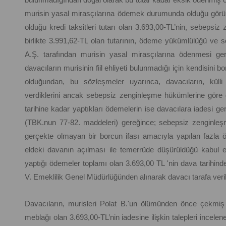
murisin yasal mirasçılarına ödemek durumunda olduğu görül
olduğu kredi taksitleri tutarı olan 3.693,00-TL’nin, sebepsiz
birlikte 3.991,62-TL olan tutarının, ödeme yükümlülüğü ve
A.Ş. tarafından murisin yasal mirasçılarına ödenmesi ger
davacıların murisinin fiil ehliyeti bulunmadığı için kendisin
olduğundan, bu sözleşmeler uyarınca, davacıların, külli h
verdiklerini ancak sebepsiz zenginleşme hükümlerine göre ger
tarihine kadar yaptıkları ödemelerin ise davacılara iadesi ge
(TBK.nun 77-82. maddeleri) gereğince; sebepsiz zenginleş
gerçekte olmayan bir borcun ifası amacıyla yapılan fazla öd
eldeki davanın açılması ile temerrüde düşürüldüğü kabul edi
yaptığı ödemeler toplamı olan 3.693,00 TL 'nin dava tarihinden 
V. Emeklilik Genel Müdürlüğünden alınarak davacı tarafa veril
Davacıların, murisleri Polat B.'un ölümünden önce çekmi
meblağı olan 3.693,00-TL’nin iadesine ilişkin talepleri incelen