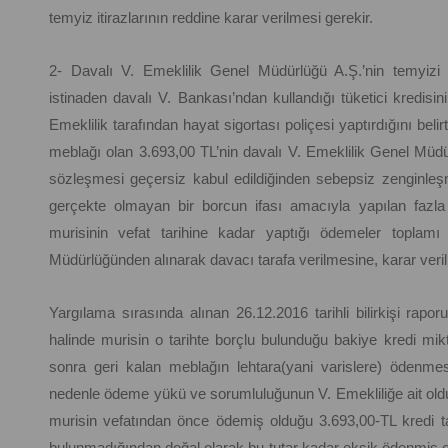
temyiz itirazlarının reddine karar verilmesi gerekir.
2- Davalı V. Emeklilik Genel Müdürlüğü A.Ş.’nin temyizi 
istinaden davalı V. Bankası’ndan kullandığı tüketici kredisi
Emeklilik tarafından hayat sigortası poliçesi yaptırdığını beli
meblağı olan 3.693,00 TL’nin davalı V. Emeklilik Genel Müdü
sözleşmesi geçersiz kabul edildiğinden sebepsiz zenginleş
gerçekte olmayan bir borcun ifası amacıyla yapılan fazla 
murisinin vefat tarihine kadar yaptığı ödemeler toplamı
Müdürlüğünden alınarak davacı tarafa verilmesine, karar verilm
Yargılama sırasında alınan 26.12.2016 tarihli bilirkişi rapo
halinde murisin o tarihte borçlu bulunduğu bakiye kredi mi
sonra geri kalan meblağın lehtara(yani varislere) ödenme
nedenle ödeme yükü ve sorumluluğunun V. Emekliliğe ait ol
murisin vefatından önce ödemiş olduğu 3.693,00-TL kredi tak
bulunmadığından doğal olarak bu tutar kadar eksik ödenmiş ol