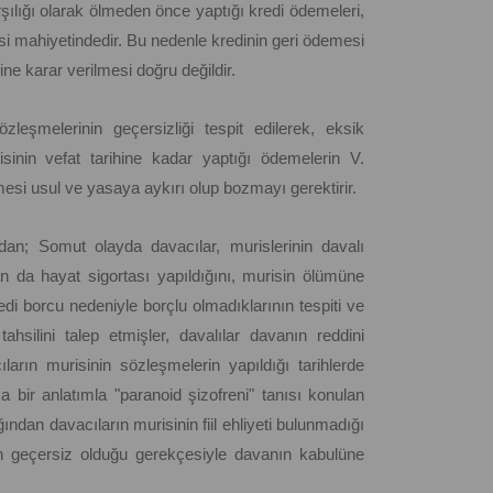
şılığı olarak ölmeden önce yaptığı kredi ödemeleri,
si mahiyetindedir. Bu nedenle kredinin geri ödemesi
ine karar verilmesi doğru değildir.
leşmelerinin geçersizliği tespit edilerek, eksik
isinin vefat tarihine kadar yaptığı ödemelerin V.
esi usul ve yasaya aykırı olup bozmayı gerektirir.
an; Somut olayda davacılar, murislerinin davalı
dan da hayat sigortası yapıldığını, murisin ölümüne
di borcu nedeniyle borçlu olmadıklarının tespiti ve
ahsilini talep etmişler, davalılar davanın reddini
arın murisinin sözleşmelerin yapıldığı tarihlerde
bir anlatımla "paranoid şizofreni" tanısı konulan
dan davacıların murisinin fiil ehliyeti bulunmadığı
in geçersiz olduğu gerekçesiyle davanın kabulüne