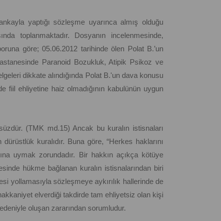
bankayla yaptığı sözleşme uyarınca almış olduğu
sında toplanmaktadır. Dosyanın incelenmesinde,
runa göre; 05.06.2012 tarihinde ölen Polat B.’un
 Hastanesinde Paranoid Bozukluk, Atipik Psikoz ve
 belgeleri dikkate alındığında Polat B.'un dava konusu
nde fiil ehliyetine haiz olmadığının kabulünün uygun
msüzdür. (TMK md.15) Ancak bu kuralın istisnaları
dürüstlük kuralıdır. Buna göre, “Herkes haklarını
larına uymak zorundadır. Bir hakkın açıkça kötüye
inde hükme bağlanan kuralın istisnalarından biri
i yollamasıyla sözleşmeye aykırılık hallerinde de
aniyet elverdiği takdirde tam ehliyetsiz olan kişi
 nedeniyle oluşan zararından sorumludur.