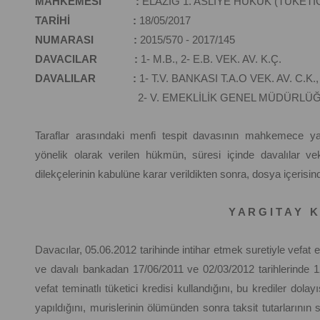
MAHKEMESİ :
ELAZIĞ 1. ASLİYE HUKUK (TÜKET
TARİHİ :
18/05/2017
NUMARASI :
2015/570 - 2017/145
DAVACILAR :
1- M.B., 2- E.B. VEK. AV. K.Ç.
DAVALILAR :
1- T.V. BANKASI T.A.O VEK. AV. C.K.,
2- V. EMEKLİLİK GENEL MÜDÜRLÜĞÜ A.Ş. 
Taraflar arasındaki menfi tespit davasının mahkemece y
yönelik olarak verilen hükmün, süresi içinde davalılar vek
dilekçelerinin kabulüne karar verildikten sonra, dosya içerisi
Y A R G I T A Y K 
Davacılar, 05.06.2012 tarihinde intihar etmek suretiyle vefat 
ve davalı bankadan 17/06/2011 ve 02/03/2012 tarihlerinde 
vefat teminatlı tüketici kredisi kullandığını, bu krediler dola
yapıldığını, murislerinin ölümünden sonra taksit tutarlarının