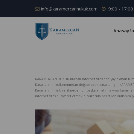
info@karamercanhukuk.com
9:00 - 17:00
Anasayfa
KARAMERCAN HUKUK Bürosu internet sitesinde yayınlanan tüm iç
Kararları’nın kullanımından doğabilecek zararlar için KARAM
Kararları’nın link verilmeden bir başka anlatımla www.karame
internet sitesini ziyaret etmekle, yukarıda belirtilen kullanım şar