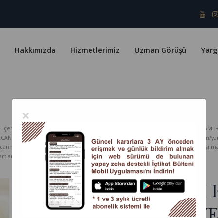
Hakkımızda
Hizmetlerimiz
Uzman Görüşü
Yarg
×
erik telif yasaları ve Türk Patent Enstitüsü kapsamında koruma altındadır. KARAMER
ERCAN HUKUK Bürosu hiçbir sorumluluk kabul etmez. www.karamercanhukuk.com/yargitay
rcanhukuk.com internet adresinden alındığı belirtilmeksizin kopyalanması, paylaşı
tlarını kabul etmiş sayılırsınız.
KREDİ ÇEKERKEN TAM E
DAVRANAN TAM EHLİYE