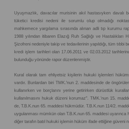
Uyuşmazlık, davacılar murisinin akıl hastasıyken davalı 
tüketici kredisi nedeni ile sorumlu olup olmadığı nokta
mahkemece yargılama sırasında alınan adli tıp kurumu rapo
1988 yılından itibaren Elazığ Ruh Sağlığı ve Hastalıkları
Şizofreni nedeniyle takip ve tedavilerinin yapıldığı, tüm tıbbi
kredi işlem tarihleri olan 17.06.2011 ve 02.03.2012 tarihleri
bulunduğu yönünde rapor düzenlenmiştir.
Kural olarak tam ehliyetsiz kişilerin hukuki işlemleri hükü
vardır. Bunlardan biri TMK.’nun 2. maddesinde de öngörülen 
kullanırken ve borçlarını yerine getirirken dürüstlük kural
kullanılmasını hukuk düzeni korumaz”. TMK.’nun 15. maddes
de, T.B.K.nun 65. maddesi hükmüdür. T.B.K.nun 114/2. maddes
uygulanması mümkün olan T.B.K.nun 65. maddesi uyarınca hakk
diğer tarafın batıl hukuki işlemin hüküm ifade ettiğine güveni