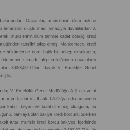
bakımından; Davacılar, murislerinin ölüm riskine
nin teminatını oluşturması amacıyla davalılardan V.
rterek, murislerinin ölüm tarihine kadar ödediği kredi
rlüğünden tahsilini talep etmiş, Mahkemece, kredi
me hükümlerine göre, haklı bir sebep olmaksızın,
ödemenin istirdadı talep edildiğinden davacıların
 olan 3.693,00-TL'nin davalı V. Emeklilik Genel
iştir.
runda; V. Emeklilik Genel Müdürlüğü A.Ş.’nin vefat
ktarını ve faizini V…fbank T.A.O.’ya ödenmesinden
sini kabul, beyan ve taahhüt etmiş olduğunu, bu
duğunu, bankaya olan bakiye kredi borcunu öderken
sit tutarı murisin kredi borcu bakiyesi içerisinde
duğunu, dolayısıyla bu tutar olan 3.693,00-TL’yi de