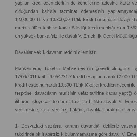
yapılan kredi ödemelerinin de kendilerine iadesine karar ve
olduğundan bahisle tazminat ödemesinin yapılamayacağın
12.000,00-TL ve 10.300,00-TL’lik kredi borcundan dolayı dav
murisin ölüm tarihine kadar ödediği kredi meblağı olan 3.693
en yüksek banka faizi ile davalı V. Emeklilik Genel Müdürlüğün
Davalılar vekili, davanın reddini dilemiştir.
Mahkemece, Tüketici Mahkemesi'nin görevli olduğuna ili
17/06/2011 tarihli 6.054291.7 kredi hesap numaralı 12.000 TL'l
kredi hesap numaralı 10.300 TL'lik tüketici kredileri nedeni i
tespitine, davacıların murisinin vefat tarihine kadar yaptığı
itibaren işleyecek temerrüt faizi ile birlikte davalı V. Em
verilmesine, karar verilmiş; hüküm, davalılar tarafından temyiz
1- Dosyadaki yazılara, kararın dayandığı delillerle yasaya u
takdirinde bir isabetsizlik bulunmamasına göre davalı V. Emek