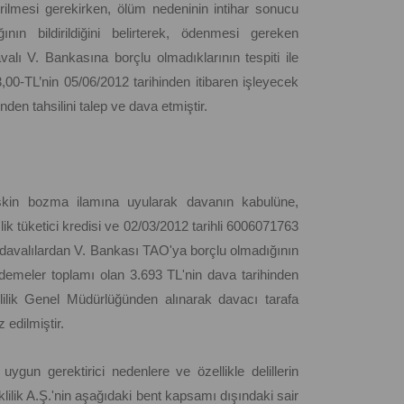
rilmesi gerekirken, ölüm nedeninin intihar sonucu
ın bildirildiğini belirterek, ödenmesi gereken
alı V. Bankasına borçlu olmadıklarının tespiti ile
,00-TL’nin 05/06/2012 tarihinden itibaren işleyecek
den tahsilini talep ve dava etmiştir.
şkin bozma ilamına uyularak davanın kabulüne,
ik tüketici kredisi ve 02/03/2012 tarihli 6006071763
le davalılardan V. Bankası TAO'ya borçlu olmadığının
 ödemeler toplamı olan 3.693 TL'nin dava tarihinden
eklilik Genel Müdürlüğünden alınarak davacı tarafa
 edilmiştir.
ygun gerektirici nedenlere ve özellikle delillerin
lilik A.Ş.'nin aşağıdaki bent kapsamı dışındaki sair