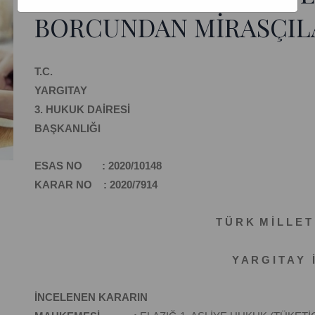
BORCUNDAN MİRASÇIL
T.C.
YARGITAY
3. HUKUK DAİRESİ
BAŞKANLIĞI
ESAS NO : 2020/10148
KARAR NO : 2020/7914
T Ü R K M İ L L E T 
Y A R G I T A Y İ
İNCELENEN KARARIN