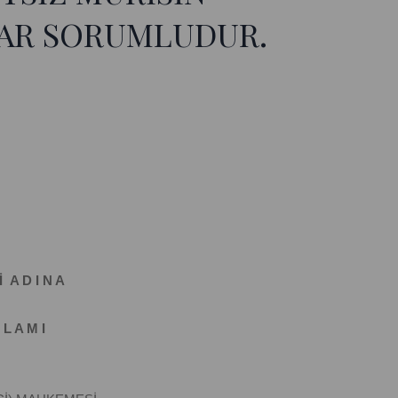
AR SORUMLUDUR.
İ A D I N A
 L A M I