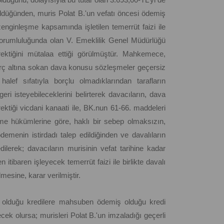
düğünden, muris Polat B.'un vefatı öncesi ödemiş
 zenginleşme kapsamında işletilen temerrüt faizi ile
 sorumluluğunda olan V. Emeklilik Genel Müdürlüğü
ektiğini mütalaa ettiği görülmüştür. Mahkemece,
i borç altına sokan dava konusu sözleşmeler geçersiz
alef sıfatıyla borçlu olmadıklarından tarafların
i isteyebileceklerini belirterek davacıların, dava
rektiği vicdani kanaati ile, BK.nun 61-66. maddeleri
me hükümlerine göre, haklı bir sebep olmaksızın,
emenin istirdadı talep edildiğinden ve davalıların
lerek; davacıların murisinin vefat tarihine kadar
itibaren işleyecek temerrüt faizi ile birlikte davalı
mesine, karar verilmiştir.
ş olduğu kredilere mahsuben ödemiş olduğu kredi
ecek olursa; murisleri Polat B.'un imzaladığı geçerli