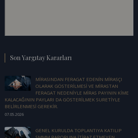
Son Yargıtay Kararları
MİRASINDAN FERAGAT EDENİN MİRASÇI
OLARAK GÖSTERİLMESİ VE MİRASTAN
FERAGAT NEDENİYLE MİRAS PAYININ KİME
KALACAĞININ PAYLARI DA GÖSTERİLMEK SURETİYLE
BELİRLENMESİ GEREKİR.
07.05.2026
GENEL KURULDA TOPLANTIYA KATILIP
SMMM RAPORUNA İTİRAZ ETMEYEN