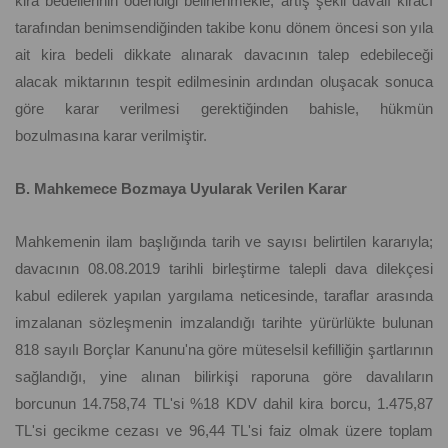
kira bedellerinin ödendiği belirlenmekle, artış şekli davalı kiracı
tarafından benimsendiğinden takibe konu dönem öncesi son yıla
ait kira bedeli dikkate alınarak davacının talep edebileceği
alacak miktarının tespit edilmesinin ardından oluşacak sonuca
göre karar verilmesi gerektiğinden bahisle, hükmün
bozulmasına karar verilmiştir.
B. Mahkemece Bozmaya Uyularak Verilen Karar
Mahkemenin ilam başlığında tarih ve sayısı belirtilen kararıyla;
davacının 08.08.2019 tarihli birleştirme talepli dava dilekçesi
kabul edilerek yapılan yargılama neticesinde, taraflar arasında
imzalanan sözleşmenin imzalandığı tarihte yürürlükte bulunan
818 sayılı Borçlar Kanunu'na göre müteselsil kefilliğin şartlarının
sağlandığı, yine alınan bilirkişi raporuna göre davalıların
borcunun 14.758,74 TL'si %18 KDV dahil kira borcu, 1.475,87
TL'si gecikme cezası ve 96,44 TL'si faiz olmak üzere toplam