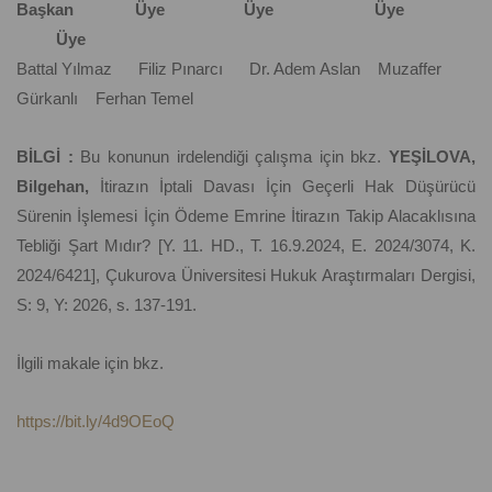
Başkan Üye Üye Üye
Üye
Battal Yılmaz Filiz Pınarcı Dr. Adem Aslan Muzaffer
Gürkanlı Ferhan Temel
BİLGİ :
Bu konunun irdelendiği çalışma için bkz.
YEŞİLOVA,
Bilgehan,
İtirazın İptali Davası İçin Geçerli Hak Düşürücü
Sürenin İşlemesi İçin Ödeme Emrine İtirazın Takip Alacaklısına
Tebliği Şart Mıdır? [Y. 11. HD., T. 16.9.2024, E. 2024/3074, K.
2024/6421], Çukurova Üniversitesi Hukuk Araştırmaları Dergisi,
S: 9, Y: 2026, s. 137-191.
İlgili makale için bkz.
https://bit.ly/4d9OEoQ