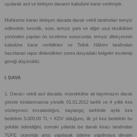
uyularak asıl ve birleşen davanın kabulüne karar verilmiştir.
Mahkeme kararı birleşen davada davalı vekili tarafından temyiz
edilmekle; kesinlik, süre, temyiz şartı ve diğer usul eksiklikleri
yönünden yapılan ön inceleme sonucunda, temyiz dilekçesinin
kabulüne karar verildikten ve Tetkik Hâkimi tarafından
hazırlanan rapor dinlendikten sonra dosyadaki belgeler incelenip
gereği düşünüldü:
I. DAVA
1. Davacı vekili asıl davada; müvekkiline ait taşınmazın davalı
şirkete kiralanmasına yönelik 01.01.2012 tarihli ve 4 yıllık kira
sözleşmesi imzalandığını, başlangıç tarihinde aylık kira
bedelinin 5.000,00 TL + KDV olduğunu, ilk yıl kira bedelinin bu
şekilde ödendiğini, sonraki yıllarda ise davalı kiracı tarafından
TÜFE oranında artış yapılarak ödeme yapılmaya devam