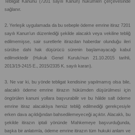
Tebligat Kanunu (7201 sayılı Kanun) hükümleri çerçevesinde
sağlanır.
2. Yerleşik uygulamada da bu sebeple ödeme emrine itiraz 7201
sayılı Kanun’un düzenlediği şekilde alacaklı veya vekiline tebliğ
edilmemişse, sair suretlerle itirazdan haberdar olunduğu ileri
sürülse dahi hak düşürücü sürenin başlamayacağı kabul
edilmektedir (Hukuk Genel Kurulu'nun 21.10.2015 tarihli,
2013/19-2415 E., 2015/2335 K. sayılı kararı).
3. Ne var ki, bu yönde tebligat kendisine yapılmamış olsa bile,
alacaklı ödeme emrine itirazın hükümden düşürülmesi için
öngörülen kanuni yollara başvurabilir ve bu hâlde salt ödeme
emrine itiraz alacaklıya henüz tebliğ edilmediği gerekçesiyle
erken dava açıldığından bahsedilemeyeceği açıktır. Alacaklı, bu
şekilde itirazın iptali yönünde Mahkemeye başvurduğunda,
başka bir anlatımla, ödeme emrine itirazın tüm hukuki anlam ve