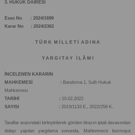
3. HUKUK DAİRESİ
Esas No : 2024/1699
Karar No : 2024/2362
T Ü R K M İ L L E T İ A D I N A
Y A R G I T A Y İ L Â M I
İNCELENEN KARARIN
MAHKEMESİ :
Bandırma 1. Sulh Hukuk
Mahkemesi
TARİHİ :
10.02.2022
SAYISI :
2019/1133 E., 2022/258 K.
Taraflar arasındaki birleştirilerek görülen itirazın iptali davasından
dolayı yapılan yargılama sonunda, Mahkemece bozmaya