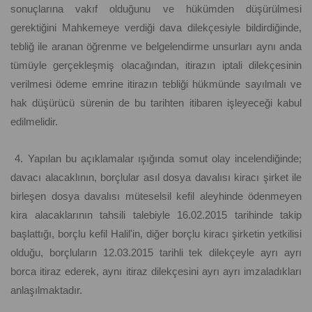
sonuçlarına vakıf olduğunu ve hükümden düşürülmesi
gerektiğini Mahkemeye verdiği dava dilekçesiyle bildirdiğinde,
tebliğ ile aranan öğrenme ve belgelendirme unsurları aynı anda
tümüyle gerçekleşmiş olacağından, itirazın iptali dilekçesinin
verilmesi ödeme emrine itirazın tebliği hükmünde sayılmalı ve
hak düşürücü sürenin de bu tarihten itibaren işleyeceği kabul
edilmelidir.
4. Yapılan bu açıklamalar ışığında somut olay incelendiğinde;
davacı alacaklının, borçlular asıl dosya davalısı kiracı şirket ile
birleşen dosya davalısı müteselsil kefil aleyhinde ödenmeyen
kira alacaklarının tahsili talebiyle 16.02.2015 tarihinde takip
başlattığı, borçlu kefil Halil'in, diğer borçlu kiracı şirketin yetkilisi
olduğu, borçluların 12.03.2015 tarihli tek dilekçeyle ayrı ayrı
borca itiraz ederek, aynı itiraz dilekçesini ayrı ayrı imzaladıkları
anlaşılmaktadır.