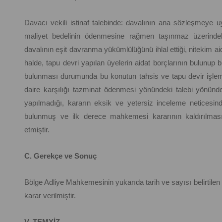
Davacı vekili istinaf talebinde: davalının ana sözleşmeye
maliyet bedelinin ödenmesine rağmen taşınmaz üzerindeki
davalının eşit davranma yükümlülüğünü ihlal ettiği, nitekim ai
halde, tapu devri yapılan üyelerin aidat borçlarının bulunup 
bulunması durumunda bu konutun tahsis ve tapu devir işle
daire karşılığı tazminat ödenmesi yönündeki talebi yönü
yapılmadığı, kararın eksik ve yetersiz inceleme neticesinde
bulunmuş ve ilk derece mahkemesi kararının kaldırılması
etmiştir.
C. Gerekçe ve Sonuç
Bölge Adliye Mahkemesinin yukarıda tarih ve sayısı belirtilen k
karar verilmiştir.
V. TEMYİZ