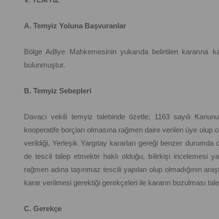
A. Temyiz Yoluna Başvuranlar
Bölge Adliye Mahkemesinin yukarıda belirtilen kararına ka
bulunmuştur.
B. Temyiz Sebepleri
Davacı vekili temyiz talebinde özetle; 1163 sayılı Kanunu
kooperatife borçları olmasına rağmen daire verilen üye olup o
verildiği, Yerleşik Yargıtay kararları gereği benzer durumda o
de tescil talep etmekte haklı olduğu, bilirkişi incelemesi y
rağmen adına taşınmaz tescili yapılan olup olmadığının araştı
karar verilmesi gerektiği gerekçeleri ile kararın bozulması talep
C. Gerekçe