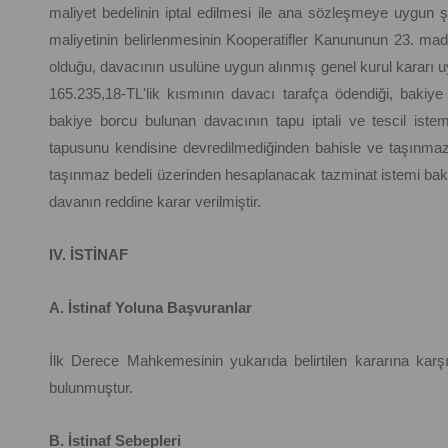
maliyet bedelinin iptal edilmesi ile ana sözleşmeye uygun
maliyetinin belirlenmesinin Kooperatifler Kanununun 23. madd
olduğu, davacının usulüne uygun alınmış genel kurul kararı 
165.235,18-TL'lik kısmının davacı tarafça ödendiği, bakiye 7
bakiye borcu bulunan davacının tapu iptali ve tescil iste
tapusunu kendisine devredilmediğinden bahisle ve taşınmaz
taşınmaz bedeli üzerinden hesaplanacak tazminat istemi bakı
davanın reddine karar verilmiştir.
IV. İSTİNAF
A. İstinaf Yoluna Başvuranlar
İlk Derece Mahkemesinin yukarıda belirtilen kararına karşı
bulunmuştur.
B. İstinaf Sebepleri