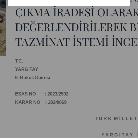
ÇIKMA İRADESİ OLARA
DEĞERLENDİRİLEREK B
TAZMİNAT İSTEMİ İNCE
T.C.
YARGITAY
6. Hukuk Dairesi
ESAS NO : 2023/2592
KARAR NO : 2024/869
T Ü R K M İ L L E T 
Y A R G I T A Y İ