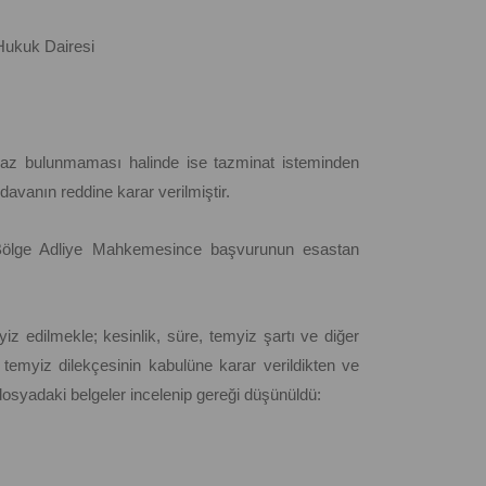
Hukuk Dairesi
ınmaz bulunmaması halinde ise tazminat isteminden
vanın reddine karar verilmiştir.
e, Bölge Adliye Mahkemesince başvurunun esastan
z edilmekle; kesinlik, süre, temyiz şartı ve diğer
temyiz dilekçesinin kabulüne karar verildikten ve
dosyadaki belgeler incelenip gereği düşünüldü: