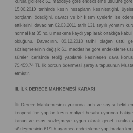
kurula gidilerek 61. maddeye göre endeksleme usulüne göre ke
15.06.2019 tarihinde kesin hesapların kesinleştiğini, üy
borçlarını ödediğini, davacı ve bir kısım üyelerin ise 
ettiklerini, davacının 02.03.2011 tarih 131 sayılı yönetim ku
normal kat 35 no.lu meskene kaydı yapılarak ortaklığa kabul e
olduğunu, Davacının, 09.12.2018 tarihli olağan üstü ge
sözleşmelerinin değişik 61. maddesine göre endeksleme usulü
süreler içerisinde tebliğ yapılarak kesinleşen dava kon
79.459,74 TL lik borcun ödenmesi şartıyla tapusunun Mustafa
etmiştir.
III. İLK DERECE MAHKEMESİ KARARI
İlk Derece Mahkemesinin yukarıda tarih ve sayısı belirtilen 
kooperatifine yapılan kesin maliyet hesabı uyarınca bakiy
kanun ve esas sözleşmeye uygun olarak genel kurulda alı
sözleşmesinin 61/1-b uyarınca endeksleme yapılmadan konut 