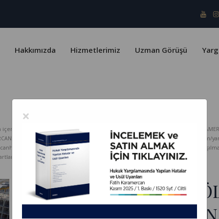
Hakkımızda
Hizmetlerimiz
Uzman Görüşü
Yarg
×
erik telif yasaları ve Türk Patent Enstitüsü kapsamında koruma altındadır. KARAMER
ERCAN HUKUK Bürosu hiçbir sorumluluk kabul etmez. www.karamercanhukuk.com/yargitay
rcanhukuk.com internet adresinden alındığı belirtilmeksizin kopyalanması, paylaşı
tlarını kabul etmiş sayılırsınız.
ÜYELERE BAĞIMSIZ BÖ
VERİLMEMİŞSE TAZMİNA