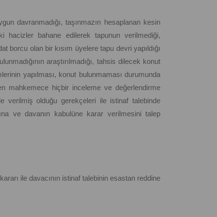
 uygun davranmadığı, taşınmazın hesaplanan kesin
 hacizler bahane edilerek tapunun verilmediği,
dat borcu olan bir kısım üyelere tapu devri yapıldığı
bulunmadığının araştırılmadığı, tahsis dilecek konut
mlerinin yapılması, konut bulunmaması durumunda
nden mahkemece hiçbir inceleme ve değerlendirme
 verilmiş olduğu gerekçeleri ile istinaf talebinde
na ve davanın kabulüne karar verilmesini talep
ararı ile davacının istinaf talebinin esastan reddine