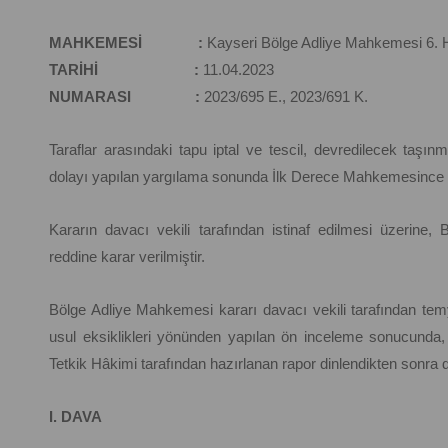
MAHKEMESİ :
Kayseri Bölge Adliye Mahkemesi 6. 
TARİHİ :
11.04.2023
NUMARASI :
2023/695 E., 2023/691 K.
Taraflar arasındaki tapu iptal ve tescil, devredilecek taş
dolayı yapılan yargılama sonunda İlk Derece Mahkemesince da
Kararın davacı vekili tarafından istinaf edilmesi üzerin
reddine karar verilmiştir.
Bölge Adliye Mahkemesi kararı davacı vekili tarafından temyi
usul eksiklikleri yönünden yapılan ön inceleme sonucunda, 
Tetkik Hâkimi tarafından hazırlanan rapor dinlendikten sonra 
I. DAVA