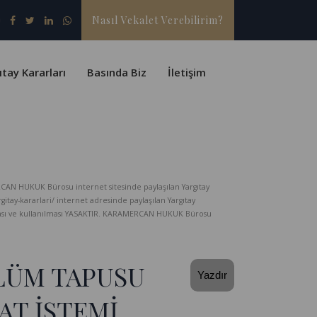
Nasıl Vekalet Verebilirim?
ıtay Kararları
Basında Biz
İletişim
CAN HUKUK Bürosu internet sitesinde paylaşılan Yargıtay
-kararlari/ internet adresinde paylaşılan Yargıtay
lması ve kullanılması YASAKTIR. KARAMERCAN HUKUK Bürosu
LÜM TAPUSU
Yazdır
T İSTEMİ,