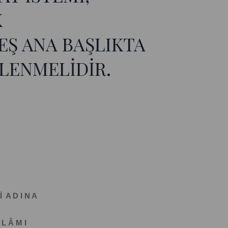
K
EŞ ANA BAŞLIKTA
LENMELİDİR.
İ A D I N A
 L Â M I