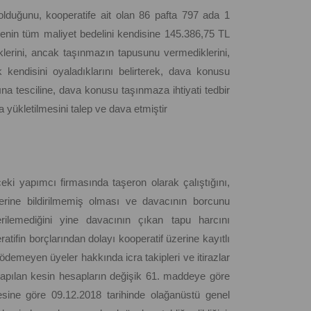
olduğunu, kooperatife ait olan 86 pafta 797 ada 1
enin tüm maliyet bedelini kendisine 145.386,75 TL
klerini, ancak taşınmazın tapusunu vermediklerini,
 kendisini oyaladıklarını belirterek, dava konusu
ına tesciline, dava konusu taşınmaza ihtiyati tedbir
a yükletilmesini talep ve dava etmiştir
eki yapımcı firmasında taşeron olarak çalıştığını,
lerine bildirilmemiş olması ve davacının borcunu
lemediğini yine davacının çıkan tapu harcını
ifin borçlarından dolayı kooperatif üzerine kayıtlı
demeyen üyeler hakkında icra takipleri ve itirazlar
 yapılan kesin hesapların değişik 61. maddeye göre
icesine göre 09.12.2018 tarihinde olağanüstü genel