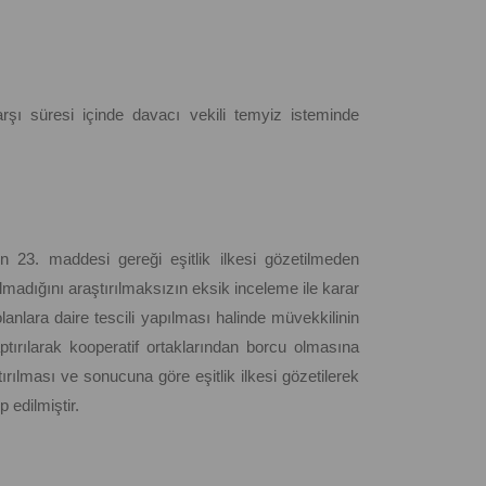
rşı süresi içinde davacı vekili temyiz isteminde
n 23. maddesi gereği eşitlik ilkesi gözetilmeden
lmadığını araştırılmaksızın eksik inceleme ile karar
lanlara daire tescili yapılması halinde müvekkilinin
aptırılarak kooperatif ortaklarından borcu olmasına
rılması ve sonucuna göre eşitlik ilkesi gözetilerek
 edilmiştir.