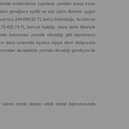
 şekilde endeksleme yapılarak yeniden konut kesin
esi gereğince eşitlik ve eşit işlem ilkesine uygun
uyarınca 244.694,92-TL borcu bulunduğu, bu borcun
9.459,74-TL borcun kaldığı, dava tarihi itibariyle
minin bulunması yerinde olmadığı gibi taşınmazın
ın dava sırasında üçüncü kişiye devri dolayısıyla
mından da talebinin yerinde olmadığı gerekçesi ile
 süresi içinde davacı vekili istinaf başvurusunda