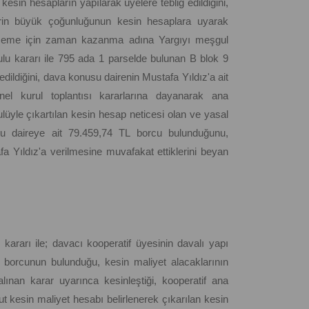
sin hesapların yapılarak üyelere tebliğ edildiğini,
elerin büyük çoğunluğunun kesin hesaplara uyarak
ödememe için zaman kazanma adına Yargıyı meşgul
rulu kararı ile 795 ada 1 parselde bulunan B blok 9
dildiğini, dava konusu dairenin Mustafa Yıldız'a ait
nel kurul toplantısı kararlarına dayanarak ana
yle çıkartılan kesin hesap neticesi olan ve yasal
usu daireye ait 79.459,74 TL borcu bulunduğunu,
 Yıldız'a verilmesine muvafakat ettiklerini beyan
kararı ile; davacı kooperatif üyesinin davalı yapı
e borcunun bulunduğu, kesin maliyet alacaklarının
nan karar uyarınca kesinleştiği, kooperatif ana
kesin maliyet hesabı belirlenerek çıkarılan kesin