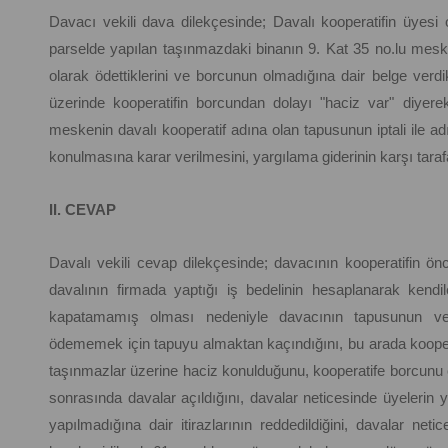
Davacı vekili dava dilekçesinde; Davalı kooperatifin üyesi 
parselde yapılan taşınmazdaki binanın 9. Kat 35 no.lu mesk
olarak ödettiklerini ve borcunun olmadığına dair belge verdi
üzerinde kooperatifin borcundan dolayı "haciz var" diyerek
meskenin davalı kooperatif adına olan tapusunun iptali ile ad
konulmasına karar verilmesini, yargılama giderinin karşı taraf
II. CEVAP
Davalı vekili cevap dilekçesinde; davacının kooperatifin önc
davalının firmada yaptığı iş bedelinin hesaplanarak kendi
kapatamamış olması nedeniyle davacının tapusunun veri
ödememek için tapuyu almaktan kaçındığını, bu arada kooperat
taşınmazlar üzerine haciz konulduğunu, kooperatife borcunu ö
sonrasında davalar açıldığını, davalar neticesinde üyelerin
yapılmadığına dair itirazlarının reddedildiğini, davalar net