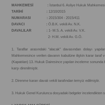
MAHKEMESİ :
İstanbul 6. Asliye Hukuk Mahkemes
TARİHİ :
12/10/2015
NUMARASI :
2015/304 - 2015/411
DAVACI :
Ö.B.K. vekili Av. N.K.
DAVALILAR :
1- M.S. A. vekili Av. V.K.
2- H.M. vekili Av. G.Ö.
1. Taraflar arasındaki “alacak” davasından dolayı yapıl
Mahkemesince verilen davanın kabulüne ilişkin karar taraf ve
(Kapatılan) 13. Hukuk Dairesince yapılan inceleme sonund
karşı direnilmiştir.
2. Direnme kararı davalı vekili tarafından temyiz edilmiştir.
3. Hukuk Genel Kurulunca dosyadaki belgeler incelendikten s