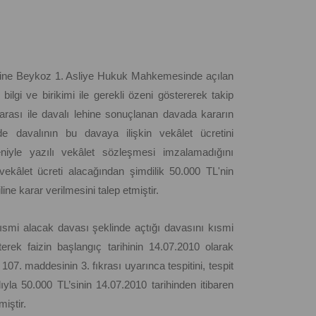
eyhine Beykoz 1. Asliye Hukuk Mahkemesinde açılan
 bilgi ve birikimi ile gerekli özeni göstererek takip
arası ile davalı lehine sonuçlanan davada kararın
âlde davalının bu davaya ilişkin vekâlet ücretini
iyle yazılı vekâlet sözleşmesi imzalamadığını
vekâlet ücreti alacağından şimdilik 50.000 TL'nin
line karar verilmesini talep etmiştir.
 kısmi alacak davası şeklinde açtığı davasını kısmi
irterek faizin başlangıç tarihinin 14.07.2010 olarak
107. maddesinin 3. fıkrası uyarınca tespitini, tespit
ıyla 50.000 TL’sinin 14.07.2010 tarihinden itibaren
miştir.