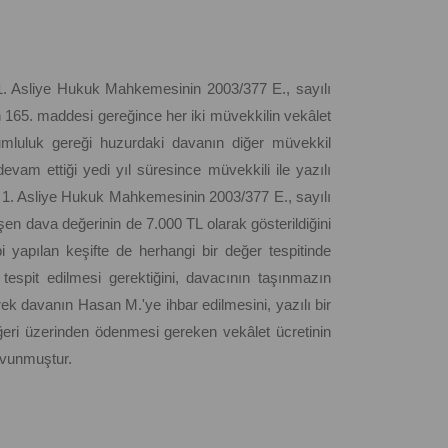
z 1. Asliye Hukuk Mahkemesinin 2003/377 E., sayılı
n 165. maddesi gereğince her iki müvekkilin vekâlet
umluluk gereği huzurdaki davanın diğer müvekkil
vam ettiği yedi yıl süresince müvekkili ile yazılı
1. Asliye Hukuk Mahkemesinin 2003/377 E., sayılı
eşen dava değerinin de 7.000 TL olarak gösterildiğini
ibi yapılan keşifte de herhangi bir değer tespitinde
tespit edilmesi gerektiğini, davacının taşınmazın
rek davanın Hasan M.'ye ihbar edilmesini, yazılı bir
ğeri üzerinden ödenmesi gereken vekâlet ücretinin
avunmuştur.