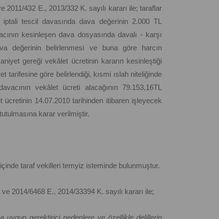
 2011/432 E., 2013/332 K. sayılı kararı ile; taraflar
 iptali tescil davasında dava değerinin 2.000 TL
avacının kesinleşen dava dosyasında davalı - karşı
va değerinin belirlenmesi ve buna göre harcın
iyet gereği vekâlet ücretinin kararın kesinleştiği
 tarifesine göre belirlendiği, kısmi ıslah niteliğinde
davacının vekâlet ücreti alacağının 79.153,16TL
t ücretinin 14.07.2010 tarihinden itibaren işleyecek
 tutulmasına karar verilmiştir.
içinde taraf vekilleri temyiz isteminde bulunmuştur.
 ve 2014/6468 E., 2014/33394 K. sayılı kararı ile;
uygun gerektirici nedenlere ve özellikle delillerin