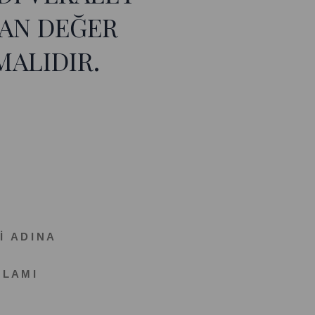
AN DEĞER
ALIDIR.
İ A D I N A
 L A M I