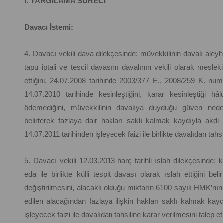
I. YARGILAMA SÜRECİ
Davacı İstemi:
4. Davacı vekili dava dilekçesinde; müvekkilinin davalı al
tapu iptali ve tescil davasını davalının vekili olarak mesleki
ettiğini, 24.07.2008 tarihinde 2003/377 E., 2008/259 K. num
14.07.2010 tarihinde kesinleştiğini, karar kesinleştiği h
ödemediğini, müvekkilinin davalıya duyduğu güven neden
belirterek fazlaya dair hakları saklı kalmak kaydıyla akdi 
14.07.2011 tarihinden işleyecek faizi ile birlikte davalıdan tahsi
5. Davacı vekili 12.03.2013 harç tarihli ıslah dilekçesinde;
eda ile birlikte külli tespit davası olarak ıslah ettiğini bel
değiştirilmesini, alacaklı olduğu miktarın 6100 sayılı HMK’nın 
edilen alacağından fazlaya ilişkin hakları saklı kalmak kayd
işleyecek faizi ile davalıdan tahsiline karar verilmesini talep et