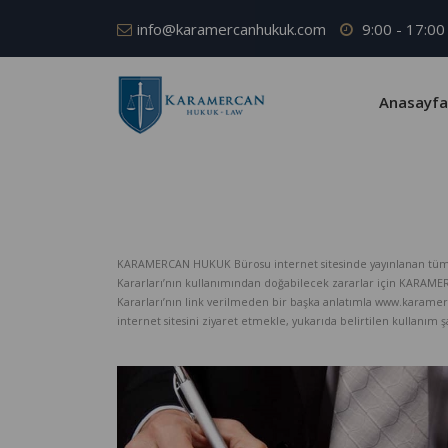
info@karamercanhukuk.com
9:00 - 17:00
Anasayfa
KARAMERCAN HUKUK Bürosu internet sitesinde yayınlanan tüm iç
Kararları’nın kullanımından doğabilecek zararlar için KARAM
Kararları’nın link verilmeden bir başka anlatımla www.karame
internet sitesini ziyaret etmekle, yukarıda belirtilen kullanım şar