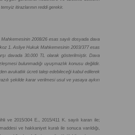
emyiz itirazlarının reddi gerekir.
kuk Mahkemesinin 2008/26 esas sayılı dosyada dava
Beykoz 1. Asliye Hukuk Mahkemesinin 2003/377 esas
şı davada 30.000 TL olarak gösterilmiştir. Dava
 sözleşmesi bulunmadığı uyuşmazlık konusu değildir.
n avukatlık ücreti talep edebileceği kabul edilerek
ılı şekilde karar verilmesi usul ve yasaya aykırı
li ve 2015/304 E., 2015/411 K. sayılı kararı ile;
addesi ve hakkaniyet kuralı ile sonuca varıldığı,