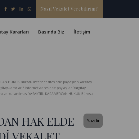
Nasıl Vekalet Verebilirim?
ıtay Kararları
Basında Biz
İletişim
CAN HUKUK Bürosu internet sitesinde paylaşılan Yargıtay
-kararlari/ internet adresinde paylaşılan Yargıtay
lması ve kullanılması YASAKTIR. KARAMERCAN HUKUK Bürosu
DAN HAK ELDE
Yazdır
Dİ VEKALET