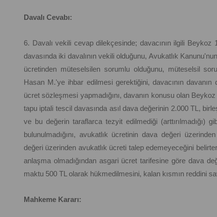
Davalı Cevabı:
6. Davalı vekili cevap dilekçesinde; davacının ilgili Beyko
davasında iki davalının vekili olduğunu, Avukatlık Kanunu'nu
ücretinden müteselsilen sorumlu olduğunu, müteselsil sor
Hasan M.'ye ihbar edilmesi gerektiğini, davacının davanın de
ücret sözleşmesi yapmadığını, davanın konusu olan Beykoz 
tapu iptali tescil davasında asıl dava değerinin 2.000 TL, birl
ve bu değerin taraflarca tezyit edilmediği (arttırılmadığı) g
bulunulmadığını, avukatlık ücretinin dava değeri üzerinden 
değeri üzerinden avukatlık ücreti talep edemeyeceğini belirte
anlaşma olmadığından asgari ücret tarifesine göre dava de
maktu 500 TL olarak hükmedilmesini, kalan kısmın reddini s
Mahkeme Kararı: