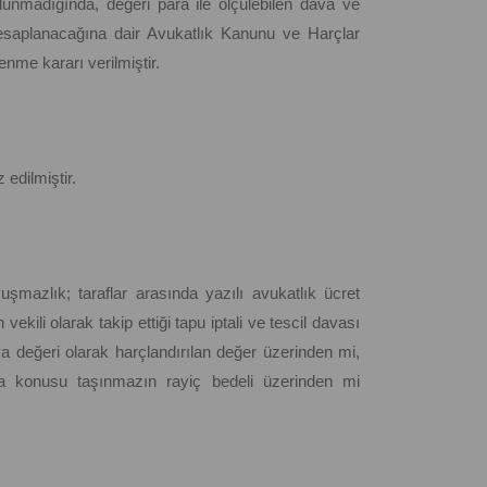
lunmadığında, değeri para ile ölçülebilen dava ve
 hesaplanacağına dair Avukatlık Kanunu ve Harçlar
nme kararı verilmiştir.
 edilmiştir.
mazlık; taraflar arasında yazılı avukatlık ücret
kili olarak takip ettiği tapu iptali ve tescil davası
a değeri olarak harçlandırılan değer üzerinden mi,
ava konusu taşınmazın rayiç bedeli üzerinden mi