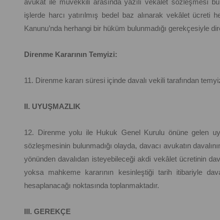
avukat ile müvekkili arasında yazılı vekâlet sözleşmesi bu
işlerde harcı yatırılmış bedel baz alınarak vekâlet ücreti
Kanunu’nda herhangi bir hüküm bulunmadığı gerekçesiyle dire
Direnme Kararının Temyizi:
11. Direnme kararı süresi içinde davalı vekili tarafından temyiz
II. UYUŞMAZLIK
12. Direnme yolu ile Hukuk Genel Kurulu önüne gelen uyuş
sözleşmesinin bulunmadığı olayda, davacı avukatın davalının ve
yönünden davalıdan isteyebileceği akdi vekâlet ücretinin dav
yoksa mahkeme kararının kesinleştiği tarih itibariyle d
hesaplanacağı noktasında toplanmaktadır.
III. GEREKÇE