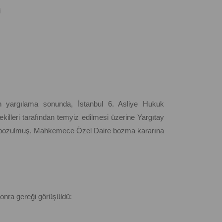
i
an yargılama sonunda, İstanbul 6. Asliye Hukuk
killeri tarafından temyiz edilmesi üzerine Yargıtay
a bozulmuş, Mahkemece Özel Daire bozma kararına
onra gereği görüşüldü: