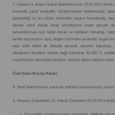
7. İstanbul 6. Asliye Hukuk Mahkemesinin 25.07.2013 tarihli ve
arasında yazılı avukatlık sözleşmesinin bulunmadığı, tapu
gösterildiği ve bu miktar üzerinden kararın kesinleştiği, d
davacı vekili olarak karar kesinleşene kadar gerçek da
tamamlanması için hiçbir beyan ve talebinin olmadığı, hakkan
tarihte taşınmazın rayiç değeri üzerinden avukatlık asgari ücret
olan ıslah talebi de dikkate alınarak davanın kabulüne, 
olduğunun tespitine, taleple bağlı kalınarak 50.000 TL vekâle
yasal faiziyle davalıdan tahsiline, fazlaya ilişkin hakların saklı
Özel Daire Bozma Kararı:
8. Yerel Mahkemenin yukarıda belirtilen kararına karşı süresi 
9. Yargıtay (Kapatılan) 13. Hukuk Dairesinin 30.10.2014 tarihli
“… 1- Dosyadaki yazılara kararın dayandığı delillerle yasaya 