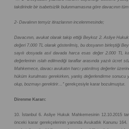
takdirinde bir isabetsizlik bulunmamasına göre davacının tüm t
2- Davalının temyiz itirazlarının incelenmesinde;
Davacının, avukat olarak takip ettiği Beykoz 2. Asliye Hu
değeri 7.000 TL olarak gösterilmiş, bu dosyanın birleştiği 
sayılı dosyada asıl davada harca esas değer 2.000 TL kar
değerlerinin ıslah edilmediği taraflar arasında yazılı ücret
Mahkemece, davacı avukatın harcı yatırılmış değerler üzerinde
hüküm kurulması gerekirken, yanlış değerlendirme sonucu yaz
olup, bozmayı gerektirir…’’
gerekçesiyle karar bozulmuştur.
Direnme Kararı:
10. İstanbul 6. Asliye Hukuk Mahkemesinin 12.10.2015 tarih
önceki karar gerekçelerinin yanında Avukatlık Kanunu 164. m