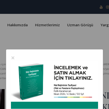
Hakkımızda
Hizmetlerimiz
Uzman Görüşü
Yarg
×
erik telif yasaları ve Türk Patent Enstitüsü kapsamında koruma altındadır. KARAMER
ERCAN HUKUK Bürosu hiçbir sorumluluk kabul etmez. www.karamercanhukuk.com/yargitay
rcanhukuk.com internet adresinden alındığı belirtilmeksizin kopyalanması, paylaşı
tlarını kabul etmiş sayılırsınız.
VEKİL KENDİ KUSURUN
EDEMEYECEĞİNDEN AK