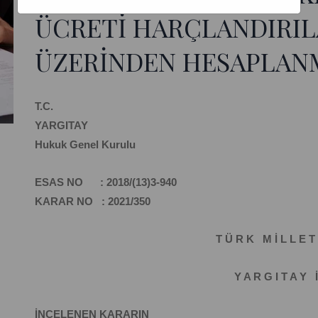
ÜCRETİ HARÇLANDIRIL
ÜZERİNDEN HESAPLANM
T.C.
YARGITAY
Hukuk Genel Kurulu
ESAS NO : 2018/(13)3-940
KARAR NO : 2021/350
T Ü R K M İ L L E T 
Y A R G I T A Y İ
İNCELENEN KARARIN