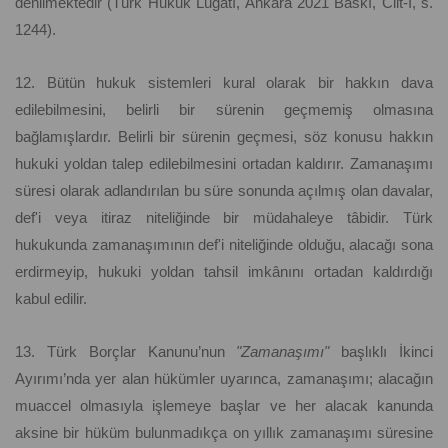
denilmektedir (Türk Hukuk Lugatı, Ankara 2021 Baskı, Cilt-I, s.
1244).
12. Bütün hukuk sistemleri kural olarak bir hakkın dava
edilebilmesini, belirli bir sürenin geçmemiş olmasına
bağlamışlardır. Belirli bir sürenin geçmesi, söz konusu hakkın
hukuki yoldan talep edilebilmesini ortadan kaldırır. Zamanaşımı
süresi olarak adlandırılan bu süre sonunda açılmış olan davalar,
def'i veya itiraz niteliğinde bir müdahaleye tâbidir. Türk
hukukunda zamanaşımının def'i niteliğinde olduğu, alacağı sona
erdirmeyip, hukuki yoldan tahsil imkânını ortadan kaldırdığı
kabul edilir.
13. Türk Borçlar Kanunu’nun
"Zamanaşımı"
başlıklı İkinci
Ayırımı’nda yer alan hükümler uyarınca, zamanaşımı; alacağın
muaccel olmasıyla işlemeye başlar ve her alacak kanunda
aksine bir hüküm bulunmadıkça on yıllık zamanaşımı süresine