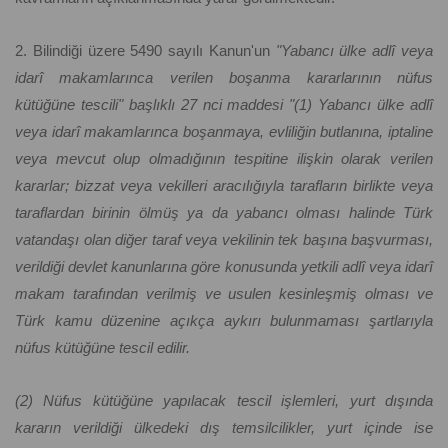
2. Bilindiği üzere 5490 sayılı Kanun'un
"Yabancı ülke adlî veya
idarî makamlarınca verilen boşanma kararlarının nüfus
kütüğüne tescili" başlıklı 27 nci maddesi "(1) Yabancı ülke adlî
veya idarî makamlarınca boşanmaya, evliliğin butlanına, iptaline
veya mevcut olup olmadığının tespitine ilişkin olarak verilen
kararlar; bizzat veya vekilleri aracılığıyla tarafların birlikte veya
taraflardan birinin ölmüş ya da yabancı olması halinde Türk
vatandaşı olan diğer taraf veya vekilinin tek başına başvurması,
verildiği devlet kanunlarına göre konusunda yetkili adlî veya idarî
makam tarafından verilmiş ve usulen kesinleşmiş olması ve
Türk kamu düzenine açıkça aykırı bulunmaması şartlarıyla
nüfus kütüğüne tescil edilir.
(2) Nüfus kütüğüne yapılacak tescil işlemleri, yurt dışında
kararın verildiği ülkedeki dış temsilcilikler, yurt içinde ise