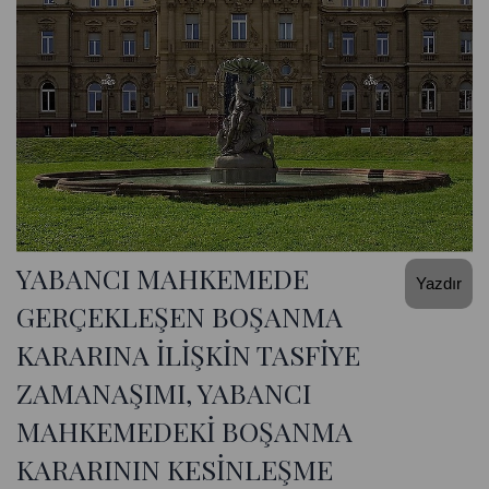
YABANCI MAHKEMEDE
Yazdır
GERÇEKLEŞEN BOŞANMA
KARARINA İLİŞKİN TASFİYE
ZAMANAŞIMI, YABANCI
MAHKEMEDEKİ BOŞANMA
KARARININ KESİNLEŞME