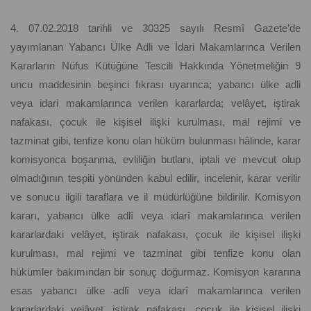
4. 07.02.2018 tarihli ve 30325 sayılı Resmî Gazete’de
yayımlanan Yabancı Ülke Adli ve İdari Makamlarınca Verilen
Kararların Nüfus Kütüğüne Tescili Hakkında Yönetmeliğin 9
uncu maddesinin beşinci fıkrası uyarınca; yabancı ülke adli
veya idari makamlarınca verilen kararlarda; velâyet, iştirak
nafakası, çocuk ile kişisel ilişki kurulması, mal rejimi ve
tazminat gibi, tenfize konu olan hüküm bulunması hâlinde, karar
komisyonca boşanma, evliliğin butlanı, iptali ve mevcut olup
olmadığının tespiti yönünden kabul edilir, incelenir, karar verilir
ve sonucu ilgili taraflara ve il müdürlüğüne bildirilir. Komisyon
kararı, yabancı ülke adlî veya idarî makamlarınca verilen
kararlardaki velâyet, iştirak nafakası, çocuk ile kişisel ilişki
kurulması, mal rejimi ve tazminat gibi tenfize konu olan
hükümler bakımından bir sonuç doğurmaz. Komisyon kararına
esas yabancı ülke adlî veya idarî makamlarınca verilen
kararlardaki velâyet, iştirak nafakası, çocuk ile kişisel ilişki