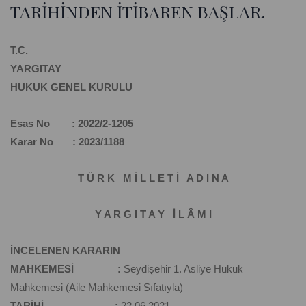
TARİHİNDEN İTİBAREN BAŞLAR.
T.C.
YARGITAY
HUKUK GENEL KURULU
Esas No : 2022/2-1205
Karar No : 2023/1188
T Ü R K M İ L L E T İ A D I N A
Y A R G I T A Y İ L Â M I
İNCELENEN KARARIN
MAHKEMESİ :
Seydişehir 1. Asliye Hukuk
Mahkemesi (Aile Mahkemesi Sıfatıyla)
TARİHİ :
22.06.2021