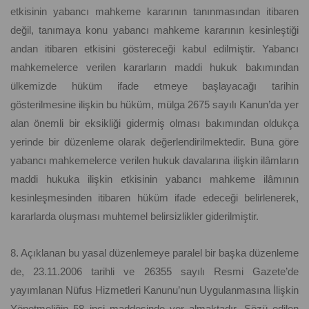
etkisinin yabancı mahkeme kararının tanınmasından itibaren
değil, tanımaya konu yabancı mahkeme kararının kesinleştiği
andan itibaren etkisini göstereceği kabul edilmiştir. Yabancı
mahkemelerce verilen kararların maddi hukuk bakımından
ülkemizde hüküm ifade etmeye başlayacağı tarihin
gösterilmesine ilişkin bu hüküm, mülga 2675 sayılı Kanun’da yer
alan önemli bir eksikliği gidermiş olması bakımından oldukça
yerinde bir düzenleme olarak değerlendirilmektedir. Buna göre
yabancı mahkemelerce verilen hukuk davalarına ilişkin ilâmların
maddi hukuka ilişkin etkisinin yabancı mahkeme ilâmının
kesinleşmesinden itibaren hüküm ifade edeceği belirlenerek,
kararlarda oluşması muhtemel belirsizlikler giderilmiştir.
8. Açıklanan bu yasal düzenlemeye paralel bir başka düzenleme
de, 23.11.2006 tarihli ve 26355 sayılı Resmi Gazete’de
yayımlanan Nüfus Hizmetleri Kanunu’nun Uygulanmasına İlişkin
Yönetmeliğin 58 inci maddesinde yer almaktadır. Sözü edilen