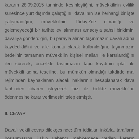
kararın 28.09.2015 tarihinde kesinleştiğini, müvekkilinin evlilik
süresince yurt dışında çalıştığını, davalının ise herhangi bir işte
çalışmadığını, müvekkilinin Türkiye’de olmadığı ve
gelemeyeceği bir tarihte ev alınması amacıyla şahsi birikimini
davalıya gönderdiğini, bu parayla alınan taşınmazın davalı adına
kaydedildiğini ve aile konutu olarak kullanıldığını, taşınmazın
bedelinin tamamen müvekkilin kişisel malları ile karşılandığını
ileri sürerek, öncelikle taşınmazın tapu kaydının iptali ile
müvekkili adına tesciline, bu mümkün olmadığı takdirde mal
rejiminden kaynaklanan alacak haklarının hesaplanarak dava
tarihinden itibaren işleyecek faizi ile birlikte müvekkiline
ödenmesine karar verilmesini talep etmiştir.
II. CEVAP
Davalı vekili cevap dilekçesinde; tüm iddiaları inkârla, tarafların
boşanmasına ilişkin yabancı mahkemece verilen kararın