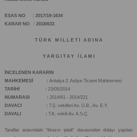
ESAS NO : 2017/19-1634
KARAR NO : 2018/633
T Ü R K M İ L L E T İ A D I N A
Y A R G I T A Y İ L A M I
İNCELENEN KARARIN
MAHKEMESİ :
Antalya 2. Asliye Ticaret Mahkemesi
TARİHİ :
23/05/2014
NUMARASI :
2014/61 - 2014/221
DAVACI :
T.Ş. vekilleri Av. Ü.B., Av. E.Y.
DAVALI :
T.K. vekili Av. A.S.Ç.
Taraflar arasındaki “itirazın iptali” davasından dolayı yapılan