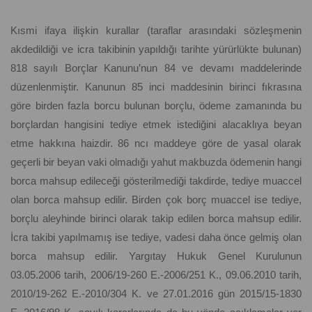
Kısmi ifaya ilişkin kurallar (taraflar arasındaki sözleşmenin
akdedildiği ve icra takibinin yapıldığı tarihte yürürlükte bulunan)
818 sayılı Borçlar Kanunu’nun 84 ve devamı maddelerinde
düzenlenmiştir. Kanunun 85 inci maddesinin birinci fıkrasına
göre birden fazla borcu bulunan borçlu, ödeme zamanında bu
borçlardan hangisini tediye etmek istediğini alacaklıya beyan
etme hakkına haizdir. 86 ncı maddeye göre de yasal olarak
geçerli bir beyan vaki olmadığı yahut makbuzda ödemenin hangi
borca mahsup edileceği gösterilmediği takdirde, tediye muaccel
olan borca mahsup edilir. Birden çok borç muaccel ise tediye,
borçlu aleyhinde birinci olarak takip edilen borca mahsup edilir.
İcra takibi yapılmamış ise tediye, vadesi daha önce gelmiş olan
borca mahsup edilir. Yargıtay Hukuk Genel Kurulunun
03.05.2006 tarih, 2006/19-260 E.-2006/251 K., 09.06.2010 tarih,
2010/19-262 E.-2010/304 K. ve 27.01.2016 gün 2015/15-1830