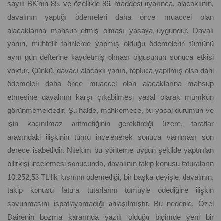
sayılı BK'nın 85. ve özellikle 86. maddesi uyarınca, alacaklının,
davalının yaptığı ödemeleri daha önce muaccel olan
alacaklarına mahsup etmiş olması yasaya uygundur. Davalı
yanın, muhtelif tarihlerde yapmış olduğu ödemelerin tümünü
aynı gün defterine kaydetmiş olması olgusunun sonuca etkisi
yoktur. Çünkü, davacı alacaklı yanın, topluca yapılmış olsa dahi
ödemeleri daha önce muaccel olan alacaklarına mahsup
etmesine davalının karşı çıkabilmesi yasal olarak mümkün
görünmemektedir. Şu halde, mahkemece, bu yasal durumun ve
işin kaçınılmaz aritmetiğinin gerektirdiği üzere, taraflar
arasındaki ilişkinin tümü incelenerek sonuca varılması son
derece isabetlidir. Nitekim bu yönteme uygun şekilde yaptırılan
bilirkişi incelemesi sonucunda, davalının takip konusu faturaların
10.252,53 TL'lik kısmını ödemediği, bir başka deyişle, davalının,
takip konusu fatura tutarlarını tümüyle ödediğine ilişkin
savunmasını ispatlayamadığı anlaşılmıştır. Bu nedenle, Özel
Dairenin bozma kararında yazılı olduğu biçimde yeni bir