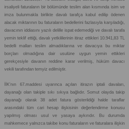
irsaliyeli faturaların bir bölümünde teslim alan kısmında isim ve
imza bulunmakla birlikte davalı tarafça kabul edilip ödenen
alacak miktarının bu faturaların bedellerini fazlasıyla karşıladığı,
davacının iddiasını yazılı delille ispat edemediği ve davalı tarafa
yemin teklif ettiği, davalı yetkililerinin itiraz ettikleri 10.941,83 TL
bedelli malları teslim almadıklarına ve davacıya bu miktar
borçları olmadığına dair usulüne uygun yemin ettikleri
gerekçesiyle davanın reddine karar verilmiş, hüküm davacı
vekili tarafından temyiz edilmiştir.
İİK'nın 67.maddesi uyarınca açılan itirazın iptali davaları,
dayanağı olan takiple sıkı sıkıya bağlıdır. Somut olayda takip
dayanağı olarak 38 adet fatura gösterildiği halde taraflar
arasındaki tüm cari hesap ilişkisinin değerlendirme konusu
yapılmış olması usul ve yasaya aykırıdır. Bu durumda
mahkemece yalnızca takibe konu faturaların ve faturalara ilişkin