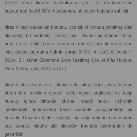
(m.67) veya itirazın kaldırılması için icra mahkemesine
başvurmak (m.68-68/a) hususunda, bir seçim hakkına sahiptir.
İtirazın iptali davasının konusu, icra takibi konusu yapılmış olan
alacaktır; bu nedenle, itirazın iptali davası açılmadan önce,
borçlu itiraz ettiği borcu tamamen öderse, alacaklının itirazın
iptali davası açmakta hukuki yararı (HMK m.l 14/1-h) yoktur ”
(Kuru, B.: İstinaf Sistemine Göre Yazılmış İcra ve İflâs Hukuku
Ders Kitabı, Eylül 2007, s.107 ).
İtirazın iptali davası icra takibine sıkı sıkıya bağlı; itiraz üzerine
duran icra takibinin devam edebilmesini sağlayan ve takip
hukuku içinde olmakla birlikte, maddi hukuk ilişkisinin
incelenerek uyuşmazlığı kesin hükümle sonuçlandıran bir
davadır. Davanın takibe bağlılığı alacağın miktarı bakımından
söz konusu olduğu gibi alacağın kaynağı bakımından da
geçerlidir.