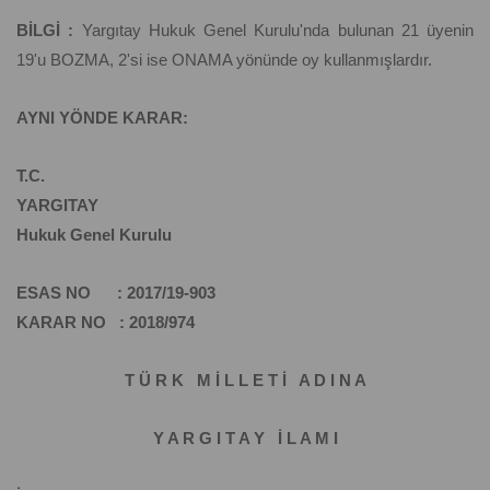
BİLGİ :
Yargıtay Hukuk Genel Kurulu'nda bulunan 21 üyenin
19'u BOZMA, 2'si ise ONAMA yönünde oy kullanmışlardır.
AYNI YÖNDE KARAR:
T.C.
YARGITAY
Hukuk Genel Kurulu
ESAS NO : 2017/19-903
KARAR NO : 2018/974
T Ü R K M İ L L E T İ A D I N A
Y A R G I T A Y İ L A M I