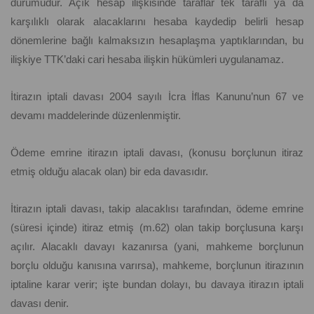
durumudur. Açık hesap ilişkisinde taraflar tek taraflı ya da
karşılıklı olarak alacaklarını hesaba kaydedip belirli hesap
dönemlerine bağlı kalmaksızın hesaplaşma yaptıklarından, bu
ilişkiye TTK’daki cari hesaba ilişkin hükümleri uygulanamaz.
İtirazın iptali davası 2004 sayılı İcra İflas Kanunu’nun 67 ve
devamı maddelerinde düzenlenmiştir.
Ödeme emrine itirazın iptali davası, (konusu borçlunun itiraz
etmiş olduğu alacak olan) bir eda davasıdır.
İtirazın iptali davası, takip alacaklısı tarafından, ödeme emrine
(süresi içinde) itiraz etmiş (m.62) olan takip borçlusuna karşı
açılır. Alacaklı davayı kazanırsa (yani, mahkeme borçlunun
borçlu olduğu kanısına varırsa), mahkeme, borçlunun itirazının
iptaline karar verir; işte bundan dolayı, bu davaya itirazın iptali
davası denir.