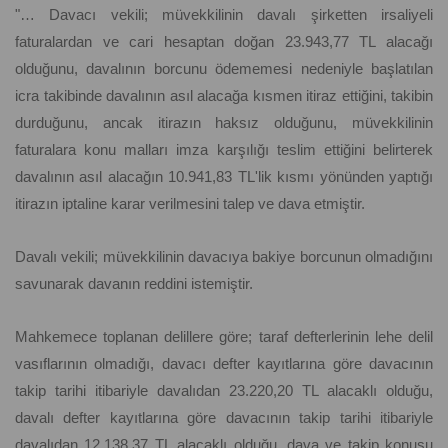
"… Davacı vekili; müvekkilinin davalı şirketten irsaliyeli
faturalardan ve cari hesaptan doğan 23.943,77 TL alacağı
olduğunu, davalının borcunu ödememesi nedeniyle başlatılan
icra takibinde davalının asıl alacağa kısmen itiraz ettiğini, takibin
durduğunu, ancak itirazın haksız olduğunu, müvekkilinin
faturalara konu malları imza karşılığı teslim ettiğini belirterek
davalının asıl alacağın 10.941,83 TL'lik kısmı yönünden yaptığı
itirazın iptaline karar verilmesini talep ve dava etmiştir.
Davalı vekili; müvekkilinin davacıya bakiye borcunun olmadığını
savunarak davanın reddini istemiştir.
Mahkemece toplanan delillere göre; taraf defterlerinin lehe delil
vasıflarının olmadığı, davacı defter kayıtlarına göre davacının
takip tarihi itibariyle davalıdan 23.220,20 TL alacaklı olduğu,
davalı defter kayıtlarına göre davacının takip tarihi itibariyle
davalıdan 12.138,37 TL alacaklı olduğu, dava ve takip konusu