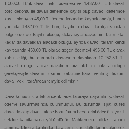
1.000,00 TL'lik davalı nakit ödemesi ve 4.437,00 TL'lik davalı
borç dekontu ile davalı defterinde kayıtlı olup davacı defterinde
kayıtlı olmayan 45,00 TL ödeme farkından kaynaklandığı, bunun
yanında 4.437,00 TL'lik borç kaydının davalı tarafça sunulan
belgelerde de kayıtlı olduğu, dolayısıyla davacının bu miktar
kadar da davalıdan alacaklı olduğu, ayrıca davacı tarafın kendi
kayıtlarında 450,00 TL olarak geçen ödemeyi 495,00 TL olarak
kabul ettiği, bu durumda davacının davalıdan 10.252,53 TL
alacaklı olduğu, ancak davalının faiz talebinin haksız olduğu
gerekçesiyle davanın kısmen kabulüne karar verilmiş, hüküm
davalı vekili tarafından temyiz edilmiştir.
Dava konusu icra takibinde iki adet faturaya dayanılmış, davalı
ödeme savunmasında bulunmuştur. Bu durumda ispat külfeti
davalıda olup davalı takibe konu fatura bedellerini ödediğini yazılı
şekilde kanıtlamakla yükümlüdür. Mahkemece bilirkişi raporu
alınmış, bilirkişi tarafından tarafların ticari defterleri incelenerek