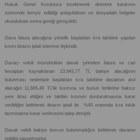
Hukuk Genel Kurulunca incelenerek direnme kararının
süresinde temyiz edildiği anlaşıldıktan ve dosyadaki belgeler
okunduktan sonra gereği görüşüldü:
Dava fatura alacağına yönelik başlatılan icra takibine yapılan
kısmi itirazın iptali istemine ilişkindir.
Davacı vekili müvekkilinin davalı şirketten fatura ve cari
hesaptan kaynaklanan 23.943,77 TL bakiye alacağının
bulunması nedeniyle başlatılan icra takibine davalının asıl
alacağın 11.665,40 TL’lik kısmına ve bunun ferilerine haksız
yere itiraz ettiğini ve takibin kısmen durdurulmasına karar
verildiğini belirterek itirazın iptali ile %40 oranında icra inkâr
tazminatına karar verilmesini talep etmiştir.
Davalı vekili bakiye borcun bulunmadığını belirterek davanın
reddini savunmuştur.