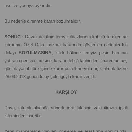
usul ve yasaya aykırıdır.
Bu nedenle direnme kararı bozulmalıdır.
SONUÇ :
Davalı vekilinin temyiz itirazlarının kabulü ile direnme
kararının Özel Daire bozma kararında gösterilen nedenlerden
dolayı
BOZULMASINA,
istek hâlinde temyiz peşin harcının
yatırana geri verilmesine, kararın tebliğ tarihinden itibaren on beş
günlük yasal süre içinde karar düzeltme yolu açık olmak üzere
28.03.2018 gününde oy çokluğuyla karar verildi.
KARŞI OY
Dava, faturalı alacağa yönelik icra takibine vaki itirazın iptali
isteminden ibarettir.
Yerel mahkemece yapılan inceleme ve araştırma sonucunda,