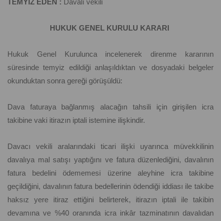
TEMYİZ EDEN :
Davalı vekili
HUKUK GENEL KURULU KARARI
Hukuk Genel Kurulunca incelenerek direnme kararının
süresinde temyiz edildiği anlaşıldıktan ve dosyadaki belgeler
okunduktan sonra gereği görüşüldü:
Dava faturaya bağlanmış alacağın tahsili için girişilen icra
takibine vaki itirazın iptali istemine ilişkindir.
Davacı vekili aralarındaki ticari ilişki uyarınca müvekkilinin
davalıya mal satışı yaptığını ve fatura düzenlediğini, davalının
fatura bedelini ödememesi üzerine aleyhine icra takibine
geçildiğini, davalının fatura bedellerinin ödendiği iddiası ile takibe
haksız yere itiraz ettiğini belirterek, itirazın iptali ile takibin
devamına ve %40 oranında icra inkâr tazminatının davalıdan