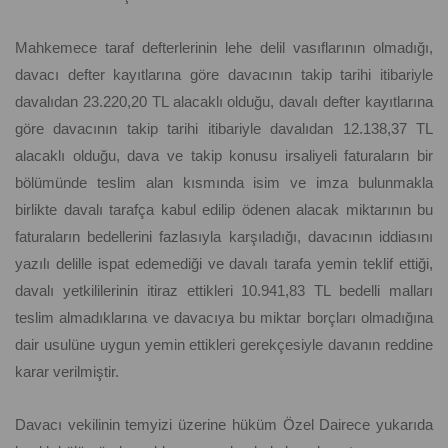
Mahkemece taraf defterlerinin lehe delil vasıflarının olmadığı,
davacı defter kayıtlarına göre davacının takip tarihi itibariyle
davalıdan 23.220,20 TL alacaklı olduğu, davalı defter kayıtlarına
göre davacının takip tarihi itibariyle davalıdan 12.138,37 TL
alacaklı olduğu, dava ve takip konusu irsaliyeli faturaların bir
bölümünde teslim alan kısmında isim ve imza bulunmakla
birlikte davalı tarafça kabul edilip ödenen alacak miktarının bu
faturaların bedellerini fazlasıyla karşıladığı, davacının iddiasını
yazılı delille ispat edemediği ve davalı tarafa yemin teklif ettiği,
davalı yetkililerinin itiraz ettikleri 10.941,83 TL bedelli malları
teslim almadıklarına ve davacıya bu miktar borçları olmadığına
dair usulüne uygun yemin ettikleri gerekçesiyle davanın reddine
karar verilmiştir.
Davacı vekilinin temyizi üzerine hüküm Özel Dairece yukarıda