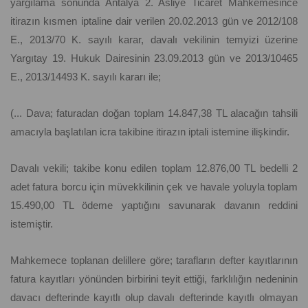
yargılama sonunda Antalya 2. Asliye Ticaret Mahkemesince
itirazın kısmen iptaline dair verilen 20.02.2013 gün ve 2012/108
E., 2013/70 K. sayılı karar, davalı vekilinin temyizi üzerine
Yargıtay 19. Hukuk Dairesinin 23.09.2013 gün ve 2013/10465
E., 2013/14493 K. sayılı kararı ile;
(... Dava; faturadan doğan toplam 14.847,38 TL alacağın tahsili
amacıyla başlatılan icra takibine itirazın iptali istemine ilişkindir.
Davalı vekili; takibe konu edilen toplam 12.876,00 TL bedelli 2
adet fatura borcu için müvekkilinin çek ve havale yoluyla toplam
15.490,00 TL ödeme yaptığını savunarak davanın reddini
istemiştir.
Mahkemece toplanan delillere göre; tarafların defter kayıtlarının
fatura kayıtları yönünden birbirini teyit ettiği, farklılığın nedeninin
davacı defterinde kayıtlı olup davalı defterinde kayıtlı olmayan