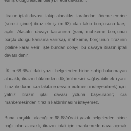
etmiş olduğu alacak olan) bir eda davasıdır.
İtirazın iptali davası, takip alacaklısı tarafından, ödeme emrine
(süresi içinde) itiraz etmiş (m.62) olan takip borçlusuna karşı
açılır. Alacaklı davayı kazanırsa (yani, mahkeme borçlunun
borçlu olduğu kanısına varırsa), mahkeme, borçlunun itirazının
iptaline karar verir; işte bundan dolayı, bu davaya itirazın iptali
davası denir.
İİK m.68-68/a' daki yazılı belgelerden birine sahip bulunmayan
alacaklı, itirazın hükümden düşürülmesini sağlayabilmek (yani,
itiraz ile duran icra takibine devam edilmesini isteyebilmek) için,
yalnız itirazın iptali davası yoluna başvurabilir; icra
mahkemesinden itirazın kaldırılmasını isteyemez.
Buna karşılık, alacağı m.68-68/a'daki yazılı belgelerden birine
bağlı olan alacaklı, itirazın iptali için mahkemede dava açmak