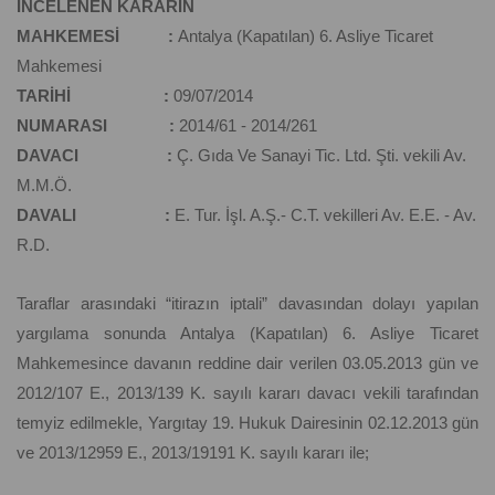
İNCELENEN KARARIN
MAHKEMESİ :
Antalya (Kapatılan) 6. Asliye Ticaret
Mahkemesi
TARİHİ :
09/07/2014
NUMARASI :
2014/61 - 2014/261
DAVACI :
Ç. Gıda Ve Sanayi Tic. Ltd. Şti. vekili Av.
M.M.Ö.
DAVALI :
E. Tur. İşl. A.Ş.- C.T. vekilleri Av. E.E. - Av.
R.D.
Taraflar arasındaki “itirazın iptali” davasından dolayı yapılan
yargılama sonunda Antalya (Kapatılan) 6. Asliye Ticaret
Mahkemesince davanın reddine dair verilen 03.05.2013 gün ve
2012/107 E., 2013/139 K. sayılı kararı davacı vekili tarafından
temyiz edilmekle, Yargıtay 19. Hukuk Dairesinin 02.12.2013 gün
ve 2013/12959 E., 2013/19191 K. sayılı kararı ile;