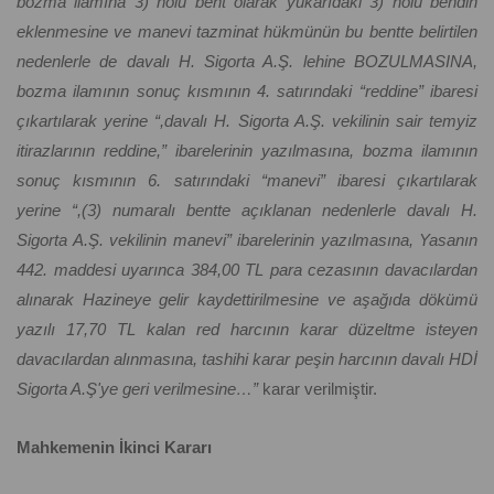
bozma ilamına 3) nolu bent olarak yukarıdaki 3) nolu bendin
eklenmesine ve manevi tazminat hükmünün bu bentte belirtilen
nedenlerle de davalı H. Sigorta A.Ş. lehine BOZULMASINA,
bozma ilamının sonuç kısmının 4. satırındaki “reddine” ibaresi
çıkartılarak yerine “,davalı H. Sigorta A.Ş. vekilinin sair temyiz
itirazlarının reddine,” ibarelerinin yazılmasına, bozma ilamının
sonuç kısmının 6. satırındaki “manevi” ibaresi çıkartılarak
yerine “,(3) numaralı bentte açıklanan nedenlerle davalı H.
Sigorta A.Ş. vekilinin manevi” ibarelerinin yazılmasına, Yasanın
442. maddesi uyarınca 384,00 TL para cezasının davacılardan
alınarak Hazineye gelir kaydettirilmesine ve aşağıda dökümü
yazılı 17,70 TL kalan red harcının karar düzeltme isteyen
davacılardan alınmasına, tashihi karar peşin harcının davalı HDİ
Sigorta A.Ş'ye geri verilmesine…”
karar verilmiştir.
Mahkemenin İkinci Kararı