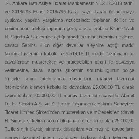
14. Ankara Batı Asliye Ticaret Mahkemesinin 12.12.2019 tarihli
ve 2019/293 Esas, 2019/796 Karar sayılı kararı ile bozmaya
uyularak yapılan yargılama neticesinde; toplanan deliller ve
benimsenen bilirkişi raporuna göre, davacı Sebiha K.'un davalı
H. Sigorta A.Ş. aleyhine açtığı maddi tazminat isteminin reddine,
davacı Sebiha K.'un diğer davalılar aleyhine açtığı maddi
tazminat isteminin kabulü ile 9.519,18 TL maddi tazminatın bu
davalılardan müştereken ve müteselsilen tahsili ile davacıya
verilmesine, davalı sigorta şirketinin sorumluluğunun poliçe
limitiyle sınırlı tutulmasına; davacıların manevi tazminat
istemlerinin kısmen kabulü ile davacılara 25.000,00 TL olmak
üzere toplam 100.000,00 TL manevi tazminatın davalılar Ahmet
D., H. Sigorta A.Ş. ve Z. Turizm Taşımacılık Yatırım Sanayi ve
Ticaret Limited Şirketi’nden müştereken ve müteselsilen (davalı
H. Sigorta şirketinin sorumluluğunun poliçe limiti olan 25.000,00
TL ile sınırlı olarak) alınarak davacılara verilmesine, davacıların
manevi tazminat istemi yönünden fazlaya ilişkin taleplerinin