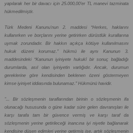
yapılarak her bir davacı için 25.000,00’er TL manevi tazminata
hükmedilmiştir.
Türk Medeni Kanunu'nun 2. maddesi “Herkes, haklarını
kullanırken ve borçlarını yerine getirirken dürüstlük kurallarına
uymak zorundadır. Bir hakkın açıkça kötüye kullanılmasını
hukuk düzeni korumaz.” hükmü ile aynı Kanunun 3.
maddesindeki “Kanunun iyiniyete hukukî bir sonuç bağladığı
durumlarda, asıl olan iyiniyetin varlığıdır. Ancak, durumun
gereklerine göre kendisinden beklenen özeni göstermeyen
kimse iyiniyet iddiasında bulunamaz.” Hükmünü havidir.
"... Bir sözleşmenin taraflarından birinin o sözleşmenin ifa
olunacağı hususunda o güne kadar süre gelen davranışları ile
karşı tarafa tam bir güvence vermiş ve karşı taraf da
sözleşmenin yerine getirileceği inancına iyi niyetle bağlanarak
kendisine düşen edimleri yerine getirmiş ise, artık sözleşmenin