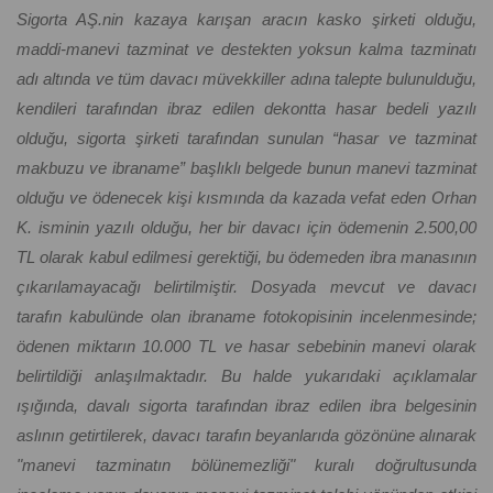
Sigorta AŞ.nin kazaya karışan aracın kasko şirketi olduğu,
maddi-manevi tazminat ve destekten yoksun kalma tazminatı
adı altında ve tüm davacı müvekkiller adına talepte bulunulduğu,
kendileri tarafından ibraz edilen dekontta hasar bedeli yazılı
olduğu, sigorta şirketi tarafından sunulan “hasar ve tazminat
makbuzu ve ibraname” başlıklı belgede bunun manevi tazminat
olduğu ve ödenecek kişi kısmında da kazada vefat eden Orhan
K. isminin yazılı olduğu, her bir davacı için ödemenin 2.500,00
TL olarak kabul edilmesi gerektiği, bu ödemeden ibra manasının
çıkarılamayacağı belirtilmiştir. Dosyada mevcut ve davacı
tarafın kabulünde olan ibraname fotokopisinin incelenmesinde;
ödenen miktarın 10.000 TL ve hasar sebebinin manevi olarak
belirtildiği anlaşılmaktadır. Bu halde yukarıdaki açıklamalar
ışığında, davalı sigorta tarafından ibraz edilen ibra belgesinin
aslının getirtilerek, davacı tarafın beyanlarıda gözönüne alınarak
"manevi tazminatın bölünemezliği" kuralı doğrultusunda