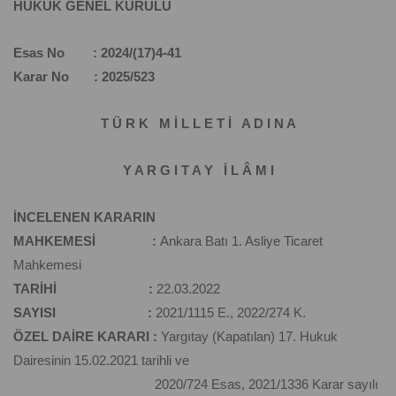
HUKUK GENEL KURULU
Esas No : 2024/(17)4-41
Karar No : 2025/523
T Ü R K M İ L L E T İ A D I N A
Y A R G I T A Y İ L Â M I
İNCELENEN KARARIN
MAHKEMESİ :
Ankara Batı 1. Asliye Ticaret
Mahkemesi
TARİHİ :
22.03.2022
SAYISI :
2021/1115 E., 2022/274 K.
ÖZEL DAİRE KARARI :
Yargıtay (Kapatılan) 17. Hukuk
Dairesinin 15.02.2021 tarihli ve
2020/724 Esas, 2021/1336 Karar sayılı