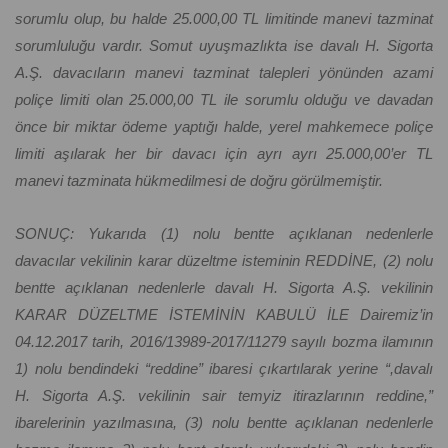
sorumlu olup, bu halde 25.000,00 TL limitinde manevi tazminat
sorumluluğu vardır. Somut uyuşmazlıkta ise davalı H. Sigorta
A.Ş. davacıların manevi tazminat talepleri yönünden azami
poliçe limiti olan 25.000,00 TL ile sorumlu olduğu ve davadan
önce bir miktar ödeme yaptığı halde, yerel mahkemece poliçe
limiti aşılarak her bir davacı için ayrı ayrı 25.000,00’er TL
manevi tazminata hükmedilmesi de doğru görülmemiştir.
SONUÇ: Yukarıda (1) nolu bentte açıklanan nedenlerle
davacılar vekilinin karar düzeltme isteminin REDDİNE, (2) nolu
bentte açıklanan nedenlerle davalı H. Sigorta A.Ş. vekilinin
KARAR DÜZELTME İSTEMİNİN KABULÜ İLE Dairemiz’in
04.12.2017 tarih, 2016/13989-2017/11279 sayılı bozma ilamının
1) nolu bendindeki “reddine” ibaresi çıkartılarak yerine “,davalı
H. Sigorta A.Ş. vekilinin sair temyiz itirazlarının reddine,”
ibarelerinin yazılmasına, (3) nolu bentte açıklanan nedenlerle