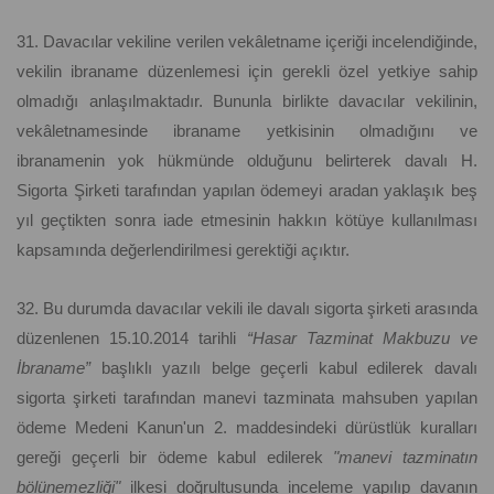
31. Davacılar vekiline verilen vekâletname içeriği incelendiğinde,
vekilin ibraname düzenlemesi için gerekli özel yetkiye sahip
olmadığı anlaşılmaktadır. Bununla birlikte davacılar vekilinin,
vekâletnamesinde ibraname yetkisinin olmadığını ve
ibranamenin yok hükmünde olduğunu belirterek davalı H.
Sigorta Şirketi tarafından yapılan ödemeyi aradan yaklaşık beş
yıl geçtikten sonra iade etmesinin hakkın kötüye kullanılması
kapsamında değerlendirilmesi gerektiği açıktır.
32. Bu durumda davacılar vekili ile davalı sigorta şirketi arasında
düzenlenen 15.10.2014 tarihli
“Hasar Tazminat Makbuzu ve
İbraname”
başlıklı yazılı belge geçerli kabul edilerek davalı
sigorta şirketi tarafından manevi tazminata mahsuben yapılan
ödeme Medeni Kanun'un 2. maddesindeki dürüstlük kuralları
gereği geçerli bir ödeme kabul edilerek
"manevi tazminatın
bölünemezliği"
ilkesi doğrultusunda inceleme yapılıp davanın