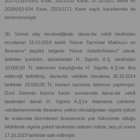
2017/(13)3-2501 Esas, 2021/233 Karar; 07.10.2021 tarihli ve
2018/(6)3-634 Esas, 2021/1171 Karar sayılı kararlarında da
benimsenmiştir.
30. Somut olay incelendiğinde, davacılar vekili tarafından
imzalanan 15.10.2014 tarihli
“Hasar Tazminat Makbuzu ve
İbraname”
başlıklı belgede
“Hasar Sebebi:Manevi”
olarak
belirtilen içerikten, davalılardan H. Sigorta A.Ş. tarafından
10.000,00 TL ödenmesi karşılığında H. Sigorta A.Ş’nin ibra
edileceği belirtilmiş, davacılar vekilinin hesabına 30.10.2014
tarihinde 10.000,00 TL manevi tazminat ödemesi yapılmıştır.
Özel Dairenin bozma kararı sonrasında davacılar vekili
tarafından davalı H. Sigorta A.Ş’ye ihtarname çekilerek
vekâletnamesinde ibraname yetkisi olmadığından sigorta şirketi
ile aralarında düzenlenen ibranamenin yok hükmünde olduğu
bildirilerek sigorta şirketi tarafından ödenen miktar, beş yıl sonra
17.10.2019 tarihinde iade edilmiştir.