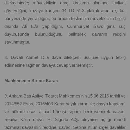
dilekçesinde; müvekkilinin araç kiralama alanında faaliyet
gösterdiğini, kazaya karışan 34 LD 51.3 plakalı aracın şirket
bünyesinde yer aldığını, bu aracın tesliminin müvekkilinin bilgisi
dışında Ali E.'a yapıldığını, Cumhuriyet Savcılığına suç
duyurusunda bulunulduğunu belirterek davanın reddini
savunmuştur.
8. Davalı Ahmet D.’a dava dilekçesi usulüne uygun tebliğ
edilmesine rağmen davaya cevap vermemiştir.
Mahkemenin Birinci Kararı
9. Ankara Batı Asliye Ticaret Mahkemesinin 15.06.2016 tarihli ve
2014/552 Esas, 2016/408 Karar sayılı kararı ile; dosya kapsamı
ve hükme esas alınan bilirkişi raporu benimsenerek davacı
Sebiha K.'un davalı H. Sigorta A.Ş. aleyhine açtığı maddi
tazminat davasının reddine, davacı Sebiha K.'un diğer davalılar