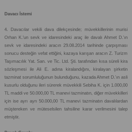
Davacı İstemi
4. Davacılar vekili dava dilekçesinde; müvekkillerinin murisi
Orhan K.’un sevk ve idaresindeki araç ile davalı Ahmet D.'ın
sevk ve idaresindeki aracın 29.08.2014 tarihinde çarpışması
sonucu desteğin vefat ettiğini, kazaya karışan aracın Z. Turizm
Taşımacılık Yat. San. ve Tic. Ltd. Şti. tarafından kısa süreli kira
sözleşmesi ile Ali E. adına kiralandığını, kiralayan şirketin
tazminat sorumluluğunun bulunduğunu, kazada Ahmet D.'ın asli
kusurlu olduğunu ileri sürerek müvekkili Sebiha K. için 1.000,00
TL maddi ve 50.000,00 TL manevi tazminatın, diğer müvekkilleri
için ise ayrı ayrı 50.000,00 TL manevi tazminatın davalılardan
müştereken ve müteselsilen tahsiline karar verilmesini talep
etmiştir.