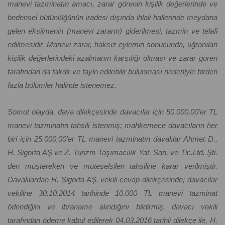
manevi tazminatın amacı, zarar görenin kişilik değerlerinde ve
bedensel bütünlüğünün iradesi dışında ihlali hallerinde meydana
gelen eksilmenin (manevi zararın) giderilmesi, tazmin ve telafi
edilmesidir. Manevi zarar, haksız eylemin sonucunda, uğranılan
kişilik değerlerindeki azalmanın karşılığı olması ve zarar gören
tarafından da takdir ve tayin edilebilir bulunması nedeniyle birden
fazla bölümler halinde istenemez.
Somut olayda, dava dilekçesinde davacılar için 50.000,00'er TL
manevi tazminatın tahsili istenmiş; mahkemece davacıların her
biri için 25.000,00'er TL manevi tazminatın davalılar Ahmet D.,
H. Sigorta AŞ ve Z. Turizm Taşımacılık Yat. San. ve Tic.Ltd. Şti.
den müştereken ve müteselsilen tahsiline karar verilmiştir.
Davalılardan H. Sigorta AŞ. vekili cevap dilekçesinde; davacılar
vekiline 30.10.2014 tarihinde 10.000 TL manevi tazminat
ödendiğini ve ibraname alındığını bildirmiş, davacı vekili
tarafından ödeme kabul edilerek 04.03.2016 tarihli dilekçe ile, H.