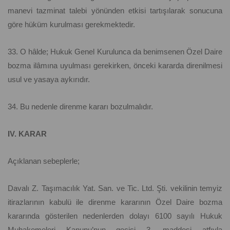
manevi tazminat talebi yönünden etkisi tartışılarak sonucuna
göre hüküm kurulması gerekmektedir.
33. O hâlde; Hukuk Genel Kurulunca da benimsenen Özel Daire
bozma ilâmına uyulması gerekirken, önceki kararda direnilmesi
usul ve yasaya aykırıdır.
34. Bu nedenle direnme kararı bozulmalıdır.
IV. KARAR
Açıklanan sebeplerle;
Davalı Z. Taşımacılık Yat. San. ve Tic. Ltd. Şti. vekilinin temyiz
itirazlarının kabulü ile direnme kararının Özel Daire bozma
kararında gösterilen nedenlerden dolayı 6100 sayılı Hukuk
Muhakemeleri Kanunu’nun geçici 3. maddesi atfıyla