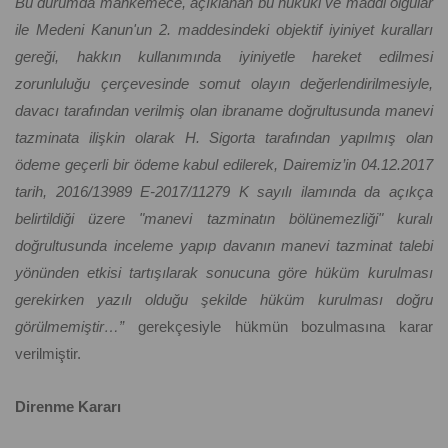
Bu durumda mahkemece, açıklanan bu hukuki ve maddi olgular
ile Medeni Kanun'un 2. maddesindeki objektif iyiniyet kuralları
gereği, hakkın kullanımında iyiniyetle hareket edilmesi
zorunluluğu çerçevesinde somut olayın değerlendirilmesiyle,
davacı tarafından verilmiş olan ibraname doğrultusunda manevi
tazminata ilişkin olarak H. Sigorta tarafından yapılmış olan
ödeme geçerli bir ödeme kabul edilerek, Dairemiz’in 04.12.2017
tarih, 2016/13989 E-2017/11279 K sayılı ilamında da açıkça
belirtildiği üzere "manevi tazminatın bölünemezliği" kuralı
doğrultusunda inceleme yapıp davanın manevi tazminat talebi
yönünden etkisi tartışılarak sonucuna göre hüküm kurulması
gerekirken yazılı olduğu şekilde hüküm kurulması doğru
görülmemiştir…”
gerekçesiyle hükmün bozulmasına karar
verilmiştir.
Direnme Kararı