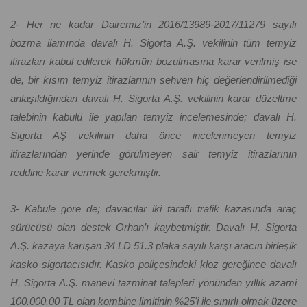
2- Her ne kadar Dairemiz’in 2016/13989-2017/11279 sayılı
bozma ilamında davalı H. Sigorta A.Ş. vekilinin tüm temyiz
itirazları kabul edilerek hükmün bozulmasına karar verilmiş ise
de, bir kısım temyiz itirazlarının sehven hiç değerlendirilmediği
anlaşıldığından davalı H. Sigorta A.Ş. vekilinin karar düzeltme
talebinin kabulü ile yapılan temyiz incelemesinde; davalı H.
Sigorta AŞ vekilinin daha önce incelenmeyen temyiz
itirazlarından yerinde görülmeyen sair temyiz itirazlarının
reddine karar vermek gerekmiştir.
3- Kabule göre de; davacılar iki taraflı trafik kazasında araç
sürücüsü olan destek Orhan’ı kaybetmiştir. Davalı H. Sigorta
A.Ş. kazaya karışan 34 LD 51.3 plaka sayılı karşı aracın birleşik
kasko sigortacısıdır. Kasko poliçesindeki kloz gereğince davalı
H. Sigorta A.Ş. manevi tazminat talepleri yönünden yıllık azami
100.000,00 TL olan kombine limitinin %25'i ile sınırlı olmak üzere