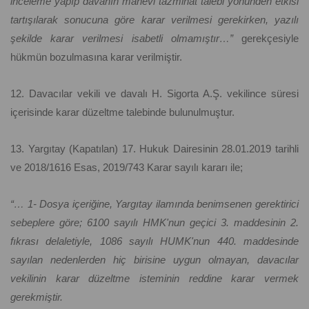
inceleme yapıp davanın manevi tazminat talebi yönünden etkisi
tartışılarak sonucuna göre karar verilmesi gerekirken, yazılı
şekilde karar verilmesi isabetli olmamıştır…”
gerekçesiyle
hükmün bozulmasına karar verilmiştir.
12. Davacılar vekili ve davalı H. Sigorta A.Ş. vekilince süresi
içerisinde karar düzeltme talebinde bulunulmuştur.
13. Yargıtay (Kapatılan) 17. Hukuk Dairesinin 28.01.2019 tarihli
ve 2018/1616 Esas, 2019/743 Karar sayılı kararı ile;
“… 1- Dosya içeriğine, Yargıtay ilamında benimsenen gerektirici
sebeplere göre; 6100 sayılı HMK'nun geçici 3. maddesinin 2.
fıkrası delaletiyle, 1086 sayılı HUMK'nun 440. maddesinde
sayılan nedenlerden hiç birisine uygun olmayan, davacılar
vekilinin karar düzeltme isteminin reddine karar vermek
gerekmiştir.