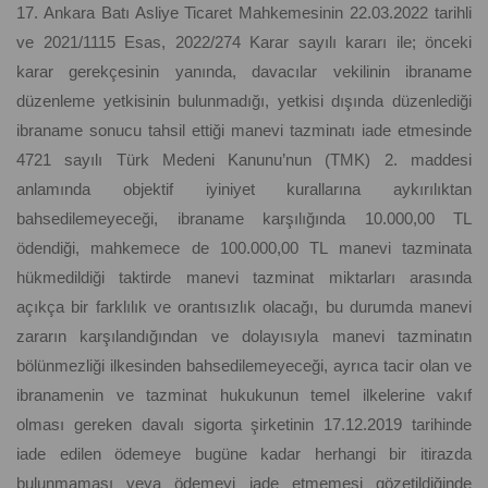
17. Ankara Batı Asliye Ticaret Mahkemesinin 22.03.2022 tarihli
ve 2021/1115 Esas, 2022/274 Karar sayılı kararı ile; önceki
karar gerekçesinin yanında, davacılar vekilinin ibraname
düzenleme yetkisinin bulunmadığı, yetkisi dışında düzenlediği
ibraname sonucu tahsil ettiği manevi tazminatı iade etmesinde
4721 sayılı Türk Medeni Kanunu’nun (TMK) 2. maddesi
anlamında objektif iyiniyet kurallarına aykırılıktan
bahsedilemeyeceği, ibraname karşılığında 10.000,00 TL
ödendiği, mahkemece de 100.000,00 TL manevi tazminata
hükmedildiği taktirde manevi tazminat miktarları arasında
açıkça bir farklılık ve orantısızlık olacağı, bu durumda manevi
zararın karşılandığından ve dolayısıyla manevi tazminatın
bölünmezliği ilkesinden bahsedilemeyeceği, ayrıca tacir olan ve
ibranamenin ve tazminat hukukunun temel ilkelerine vakıf
olması gereken davalı sigorta şirketinin 17.12.2019 tarihinde
iade edilen ödemeye bugüne kadar herhangi bir itirazda
bulunmaması veya ödemeyi iade etmemesi gözetildiğinde