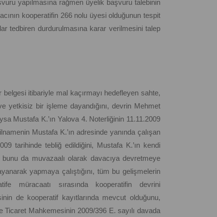
vuru yapılmasına rağmen üyelik başvuru talebinin
vacının kooperatifin 266 nolu üyesi olduğunun tespit
adar tedbiren durdurulmasına karar verilmesini talep
r belgesi itibariyle mal kaçırmayı hedefleyen sahte,
n ve yetkisiz bir işleme dayandığını, devrin Mehmet
oysa Mustafa K.’ın Yalova 4. Noterliğinin 11.11.2009
azilnamenin Mustafa K.’ın adresinde yanında çalışan
9 tarihinde tebliğ edildiğini, Mustafa K.’ın kendi
i, bunu da muvazaalı olarak davacıya devretmeye
ayanarak yapmaya çalıştığını, tüm bu gelişmelerin
atife müracaatı sırasında kooperatifin devrini
isinin de kooperatif kayıtlarında mevcut olduğunu,
ye Ticaret Mahkemesinin 2009/396 E. sayılı davada