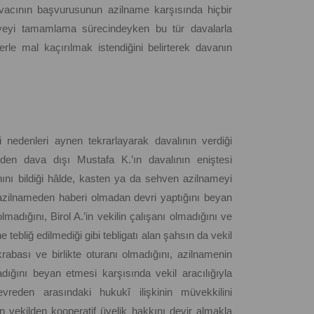
vacının başvurusunun azilname karşısında hiçbir
iyeyi tamamlama sürecindeyken bu tür davalarla
erle mal kaçırılmak istendiğini belirterek davanın
i nedenleri aynen tekrarlayarak davalının verdiği
den dava dışı Mustafa K.’ın davalının eniştesi
hını bildiği hâlde, kasten ya da sehven azilnameyi
 azilnameden haberi olmadan devri yaptığını beyan
n olmadığını, Birol A.’in vekilin çalışanı olmadığını ve
 tebliğ edilmediği gibi tebligatı alan şahsın da vekil
akrabası ve birlikte oturanı olmadığını, azilnamenin
dığını beyan etmesi karşısında vekil aracılığıyla
vreden arasındaki hukukî ilişkinin müvekkilini
en vekilden kooperatif üyelik hakkını devir almakla