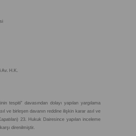
si
i Av. H.K.
iğinin tespiti” davasından dolayı yapılan yargılama
l ve birleşen davanın reddine ilişkin karar asıl ve
(Kapatılan) 23. Hukuk Dairesince yapılan inceleme
şı direnilmiştir.