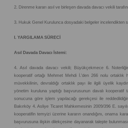
2. Direnme kararı asıl ve birleşen davada davacı vekili tarafın
3. Hukuk Genel Kurulunca dosyadaki belgeler incelendikten s
I. YARGILAMA SÜRECİ
Asıl Davada Davacı İstemi:
4. Asıl davada davacı vekili; Büyükçekmece 6. Noterliğin
kooperatif ortağı Mehmet Mehdi İ.’den 266 nolu ortaklık 
müvekkilinin, devraldığı ortaklık payı ile ilgili üyelik kayd
yönetim kuruluna yaptığı başvurusunun davalı kooperatif 
sonucuna göre işlem yapılacağı gerekçesi ile reddedildiğin
Bakırköy 4. Asliye Ticaret Mahkemesinin 2009/396 E. sayılı da
kooperatifin temyizi üzerine kararın onandığını, onama karar
başvurusuna ilişkin dilekçesine dayanarak talepte bulunmasın