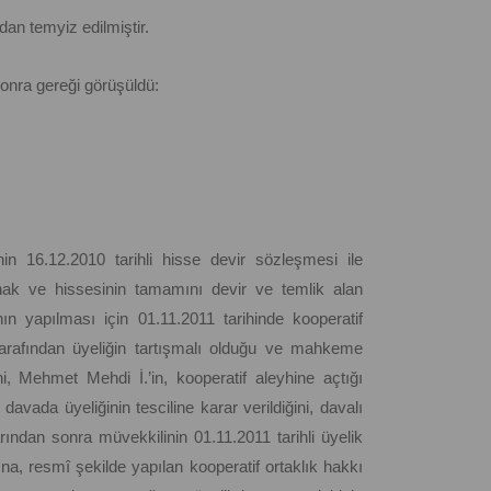
dan temyiz edilmiştir.
onra gereği görüşüldü:
in 16.12.2010 tarihli hisse devir sözleşmesi ile
hak ve hissesinin tamamını devir ve temlik alan
ının yapılması için 01.11.2011 tarihinde kooperatif
tarafından üyeliğin tartışmalı olduğu ve mahkeme
i, Mehmet Mehdi İ.’in, kooperatif aleyhine açtığı
vada üyeliğinin tesciline karar verildiğini, davalı
ından sonra müvekkilinin 01.11.2011 tarihli üyelik
a, resmî şekilde yapılan kooperatif ortaklık hakkı