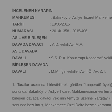
İNCELENEN KARARIN
MAHKEMESİ :
Bakırköy 5. Asliye Ticaret Mahkeme
TARİHİ :
18/05/2015
NUMARASI :
2014/1358 - 2015/406
ASIL VE BİRLEŞEN
DAVADA DAVACI :
A.D. vekili Av. M.A.
ASIL DAVADA
DAVALI :
S.S. R.A. Konut Yapı Kooperatifi vekil
BİRLEŞEN DAVADA
DAVALI :
M.M. İçin vekilleri Av. İ.Ö. Av. Z.T.
1. Taraflar arasında birleştirilerek görülen “kooperatif üyel
sonunda, Bakırköy 5. Asliye Ticaret Mahkemesince verilen ası
birleşen davada davacı vekilinin temyizi üzerine Yargıtay 
sonunda bozulmuş, Mahkemece Özel Daire bozma kararına kar