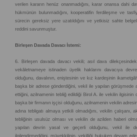
verilen kararın henüz onanmadığını, karar onansa dahi da
hükmünün bulunmadığını, kooperatifin ferdileşme ve tasf
sürecin gereksiz yere uzatıldığını ve yetkisiz sahte belgel
reddini savunmuştur.
Birleşen Davada Davacı İstemi:
6. Birleşen davada davacı vekili; asıl dava dilekçesindek
vekâletnameye istinaden üyelik haklarını davacıya devre
olduğunu, davalının, eniştesinin ve kız kardeşinin ikametgâ
başka bir adrese gönderdiğini, vekil ile yapılan görüşmede
ettiğini, azilnamenin tebliğ edildiği Birol A. ile vekilin ilgisini
başka bir firmanın işçisi olduğunu, azilnamenin vekilin adresine
adına tebligatı almaya yetkili olmadığını, vekilin çalışanı, 
tebliğinin usulsüz olması ve vekilin de azilden haberi olma
yapılan devrin yasal ve geçerli olduğunu, vekil ile de
ilgilendirmediğini, müvekkilinin, vekilliği hukuken devam ed