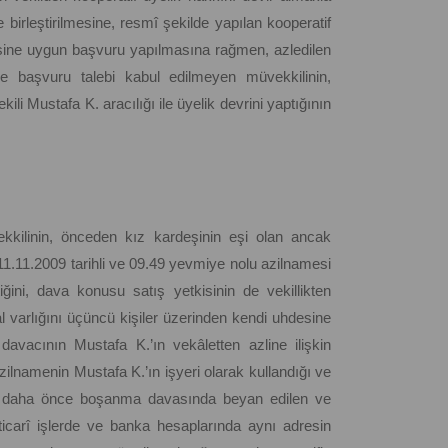
 birleştirilmesine, resmî şekilde yapılan kooperatif
esine uygun başvuru yapılmasına rağmen, azledilen
iğe başvuru talebi kabul edilmeyen müvekkilinin,
li Mustafa K. aracılığı ile üyelik devrini yaptığının
ekkilinin, önceden kız kardeşinin eşi olan ancak
n 11.11.2009 tarihli ve 09.49 yevmiye nolu azilnamesi
ğini, dava konusu satış yetkisinin de vekillikten
 varlığını üçüncü kişiler üzerinden kendi uhdesine
avacının Mustafa K.’ın vekâletten azline ilişkin
zilnamenin Mustafa K.’ın işyeri olarak kullandığı ve
resin daha önce boşanma davasında beyan edilen ve
ticarî işlerde ve banka hesaplarında aynı adresin