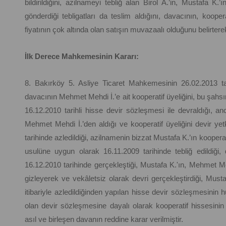
bildirildiğini, azilnameyi tebliğ alan Birol A.’in, Mustafa K.
gönderdiği tebligatları da teslim aldığını, davacının, koopera
fiyatının çok altında olan satışın muvazaalı olduğunu belirte
İlk Derece Mahkemesinin Kararı:
8. Bakırköy 5. Asliye Ticaret Mahkemesinin 26.02.2013 tar
davacının Mehmet Mehdi İ.’e ait kooperatif üyeliğini, bu şahs
16.12.2010 tarihli hisse devir sözleşmesi ile devraldığı, a
Mehmet Mehdi İ.’den aldığı ve kooperatif üyeliğini devir y
tarihinde azledildiği, azilnamenin bizzat Mustafa K.’ın kooper
usulüne uygun olarak 16.11.2009 tarihinde tebliğ edildiği, 
16.12.2010 tarihinde gerçekleştiği, Mustafa K.'ın, Mehmet Mehd
gizleyerek ve vekâletsiz olarak devri gerçekleştirdiği, Musta
itibariyle azledildiğinden yapılan hisse devir sözleşmesinin 
olan devir sözleşmesine dayalı olarak kooperatif hissesinin
asıl ve birleşen davanın reddine karar verilmiştir.