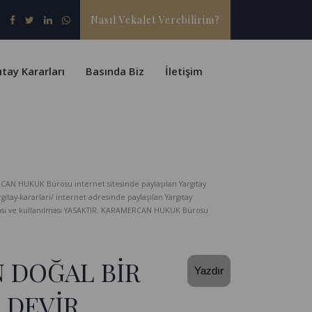
Nasıl Vekalet Verebilirim?
ıtay Kararları
Basında Biz
İletişim
CAN HUKUK Bürosu internet sitesinde paylaşılan Yargıtay
-kararlari/ internet adresinde paylaşılan Yargıtay
lması ve kullanılması YASAKTIR. KARAMERCAN HUKUK Bürosu
 DOĞAL BİR
Yazdır
 DEVİR