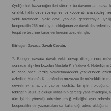
üyeliğe hak kazandığını ileri sürerek bu davanın asıl dava ile
ortaklık hakkı devir sözleşmesi ve kooperatif ana sözleşm
vekil tarafından üyelik devri yapıldığı gerekçesiyle üyel
kooperatifin 266 nolu üyesi olduğunun ve davalı devredenin veki
tespit ve tesciline karar verilmesini talep etmiştir.
Birleşen Davada Davalı Cevabı:
7. Birleşen davada davalı vekili cevap dilekçesinde; müv
sonradan ilişkileri bozulan Mustafa K.’ı Yalova 4. Noterliğini
ile daha önce verdiği vekâletnamedeki yetkilerinden azletti
azledilen Mustafa K. tarafından muvazaa ile müvekkilinin mal
devretmek amacıyla yapılan usulsüz bir işlem olduğunu, d
tebligatın usulsüz olduğu iddiasının gerçeği yansıtmadığını, a
tüm işlerini yönettiği adresine tebliğ edildiğini, aynı ad
kooperatifin de yazışmalarında kullandığı adres olduğunu, 