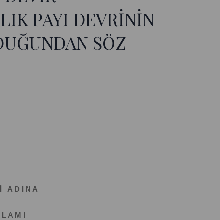
LIK PAYI DEVRİNİN
DUĞUNDAN SÖZ
İ A D I N A
 L A M I