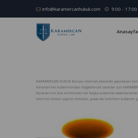
info@karamercanhukuk.com
9:00 - 17:00
Anasayfa
KARAMERCAN HUKUK Bürosu internet sitesinde yayınlanan tüm iç
Kararları’nın kullanımından doğabilecek zararlar için KARAM
Kararları’nın link verilmeden bir başka anlatımla www.karame
internet sitesini ziyaret etmekle, yukarıda belirtilen kullanım şar