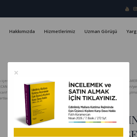
Hakkımızda
Hizmetlerimiz
Uzman Görüşü
Yarg
×
erik telif yasaları ve Türk Patent Enstitüsü kapsamında koruma altındadır. KARAMER
ERCAN HUKUK Bürosu hiçbir sorumluluk kabul etmez. www.karamercanhukuk.com/yargitay
rcanhukuk.com internet adresinden alındığı belirtilmeksizin kopyalanması, paylaşı
tlarını kabul etmiş sayılırsınız.
DÜRÜSTLÜK KURALININ
SONUCU OLARAK HİSSE