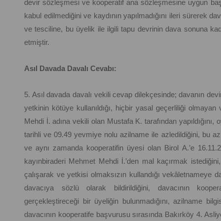
devir sözleşmesi ve kooperatif ana sözleşmesine uygun baş
kabul edilmediğini ve kaydının yapılmadığını ileri sürerek da
ve tesciline, bu üyelik ile ilgili tapu devrinin dava sonuna k
etmiştir.
Asıl Davada Davalı Cevabı:
5. Asıl davada davalı vekili cevap dilekçesinde; davanın devi
yetkinin kötüye kullanıldığı, hiçbir yasal geçerliliği olmaya
Mehdi İ. adına vekili olan Mustafa K. tarafından yapıldığını, 
tarihli ve 09.49 yevmiye nolu azilname ile azledildiğini, bu 
ve aynı zamanda kooperatifin üyesi olan Birol A.’e 16.11.200
kayınbiraderi Mehmet Mehdi İ.’den mal kaçırmak istediğin
çalışarak ve yetkisi olmaksızın kullandığı vekâletnameye d
davacıya sözlü olarak bildirildiğini, davacının kooper
gerçekleştireceği bir üyeliğin bulunmadığını, azilname bilg
davacının kooperatife başvurusu sırasında Bakırköy 4. Asli