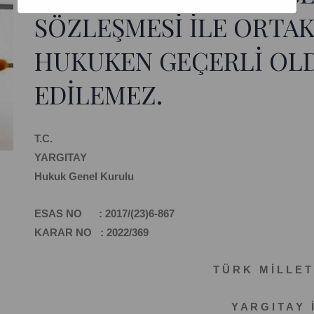
SÖZLEŞMESİ İLE ORTAK
HUKUKEN GEÇERLİ OL
EDİLEMEZ.
T.C.
YARGITAY
Hukuk Genel Kurulu
ESAS NO : 2017/(23)6-867
KARAR NO : 2022/369
T Ü R K M İ L L E T 
Y A R G I T A Y İ