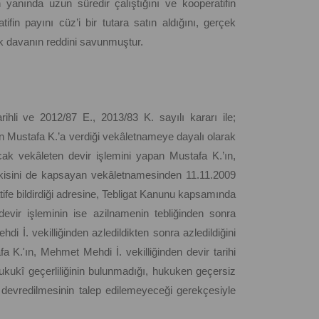
’ın yanında uzun süredir çalıştığını ve kooperatifin
tifin payını cüz’i bir tutara satın aldığını, gerçek
rek davanın reddini savunmuştur.
ihli ve 2012/87 E., 2013/83 K. sayılı kararı ile;
ın Mustafa K.’a verdiği vekâletnameye dayalı olarak
ncak vekâleten devir işlemini yapan Mustafa K.’ın,
etkisini de kapsayan vekâletnamesinden 11.11.2009
atife bildirdiği adresine, Tebligat Kanunu kapsamında
devir işleminin ise azilnamenin tebliğinden sonra
i İ. vekilliğinden azledildikten sonra azledildiğini
fa K.'ın, Mehmet Mehdi İ. vekilliğinden devir tarihi
hukukî geçerliliğinin bulunmadığı, hukuken geçersiz
 devredilmesinin talep edilemeyeceği gerekçesiyle