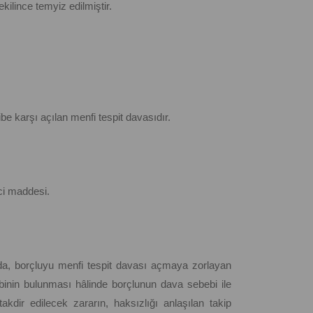
ilince temyiz edilmiştir.
e karşı açılan menfi tespit davasıdır.
ci maddesi.
nda, borçluyu menfi tespit davası açmaya zorlayan
ebinin bulunması hâlinde borçlunun dava sebebi ile
takdir edilecek zararın, haksızlığı anlaşılan takip