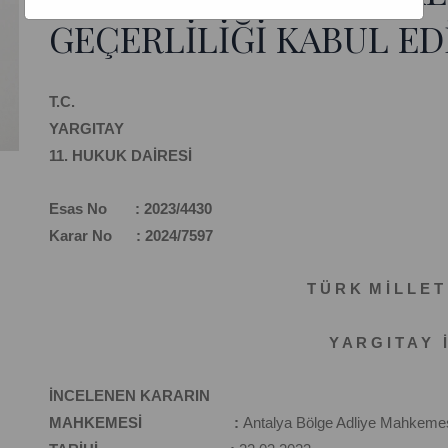
GEÇERLİLİĞİ KABUL ED
T.C.
YARGITAY
11. HUKUK DAİRESİ
Esas No : 2023/4430
Karar No : 2024/7597
T Ü R K M İ L L E T 
Y A R G I T A Y İ
İNCELENEN KARARIN
MAHKEMESİ :
Antalya Bölge Adliye Mahkemes