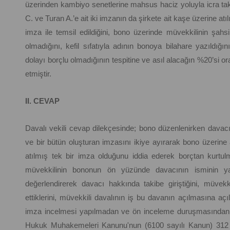
üzerinden kambiyo senetlerine mahsus haciz yoluyla icra taki
C. ve Turan A.’e ait iki imzanın da şirkete ait kaşe üzerine atıl
imza ile temsil edildiğini, bono üzerinde müvekkilinin şah
olmadığını, kefil sıfatıyla adının bonoya bilahare yazıldığ
dolayı borçlu olmadığının tespitine ve asıl alacağın %20’si o
etmiştir.
II. CEVAP
Davalı vekili cevap dilekçesinde; bono düzenlenirken davacı
ve bir bütün oluşturan imzasını ikiye ayırarak bono üzerine 
atılmış tek bir imza olduğunu iddia ederek borçtan kurtul
müvekkilinin bononun ön yüzünde davacının isminin y
değerlendirerek davacı hakkında takibe giriştiğini, müvekki
ettiklerini, müvekkili davalının iş bu davanın açılmasına 
imza incelmesi yapılmadan ve ön inceleme duruşmasından ö
Hukuk Muhakemeleri Kanunu'nun (6100 sayılı Kanun) 312 nc