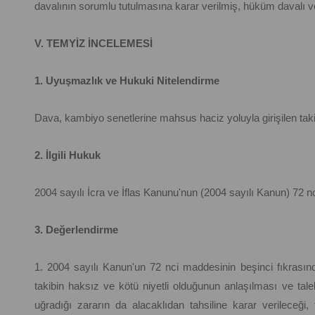
davalının sorumlu tutulmasına karar verilmiş, hüküm davalı vek
V. TEMYİZ İNCELEMESİ
1. Uyuşmazlık ve Hukuki Nitelendirme
Dava, kambiyo senetlerine mahsus haciz yoluyla girişilen takib
2. İlgili Hukuk
2004 sayılı İcra ve İflas Kanunu'nun (2004 sayılı Kanun) 72 n
3. Değerlendirme
1. 2004 sayılı Kanun'un 72 nci maddesinin beşinci fıkrası
takibin haksız ve kötü niyetli olduğunun anlaşılması ve tal
uğradığı zararın da alacaklıdan tahsiline karar verileceği, 