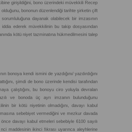
bine girişildiğini, bono üzerindeki müvekkili Recep
ı olduğunu, bononun düzenlendiği tarihte şirketin çift
si sorumluluğuna dayanak olabilecek bir imzasının
ını iddia ederek müvekkilinin bu takip dosyasından
ranında kötü niyet tazminatına hükmedilmesini talep
nın bonoya kendi ismini de yazdığını/ yazdırdığını
attığını, şimdi de bono üzerinde kendisi tarafından
maya çalıştığını, bu bonoyu ciro yoluyla devralan
azılı ve bonoda üç ayrı imzanın bulunduğunu
linin bir kötü niyetinin olmadığını, davayı kabul
açılmasına sebebiyet vermediğini ve mezkur davada
nce davayı kabul etmeleri sebebiyle 6100 sayılı
i maddesinin ikinci fıkrası uyarınca aleyhlerine