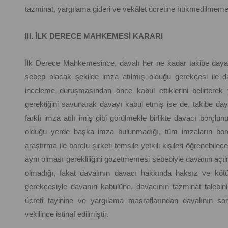
tazminat, yargılama gideri ve vekâlet ücretine hükmedilmemesi
III. İLK DERECE MAHKEMESİ KARARI
İlk Derece Mahkemesince, davalı her ne kadar takibe daya
sebep olacak şekilde imza atılmış olduğu gerekçesi ile da
inceleme duruşmasından önce kabul ettiklerini belirterek
gerektiğini savunarak davayı kabul etmiş ise de, takibe da
farklı imza atılı imiş gibi görülmekle birlikte davacı borçl
olduğu yerde başka imza bulunmadığı, tüm imzaların borçlu
araştırma ile borçlu şirketi temsile yetkili kişileri öğrenebilece
aynı olması gerekliliğini gözetmemesi sebebiyle davanın aç
olmadığı, fakat davalının davacı hakkında haksız ve kötü n
gerekçesiyle davanın kabulüne, davacının tazminat talebini
ücreti tayinine ve yargılama masraflarından davalının s
vekilince istinaf edilmiştir.