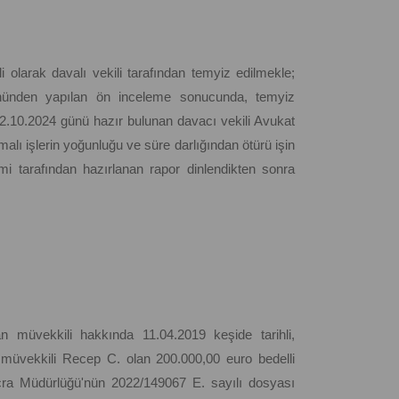
olarak davalı vekili tarafından temyiz edilmekle;
 yönünden yapılan ön inceleme sonucunda, temyiz
 22.10.2024 günü hazır bulunan davacı vekili Avukat
malı işlerin yoğunluğu ve süre darlığından ötürü işin
imi tarafından hazırlanan rapor dinlendikten sonra
an müvekkili hakkında 11.04.2019 keşide tarihli,
ti müvekkili Recep C. olan 200.000,00 euro bedelli
İcra Müdürlüğü'nün 2022/149067 E. sayılı dosyası