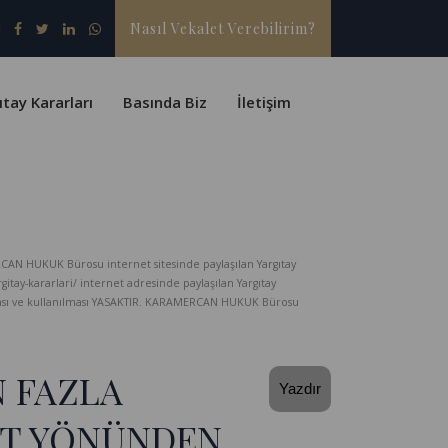
Nasıl Vekalet Verebilirim?
ıtay Kararları
Basında Biz
İletişim
CAN HUKUK Bürosu internet sitesinde paylaşılan Yargıtay
-kararlari/ internet adresinde paylaşılan Yargıtay
lması ve kullanılması YASAKTIR. KARAMERCAN HUKUK Bürosu
N FAZLA
Yazdır
ET YÖNÜNDEN