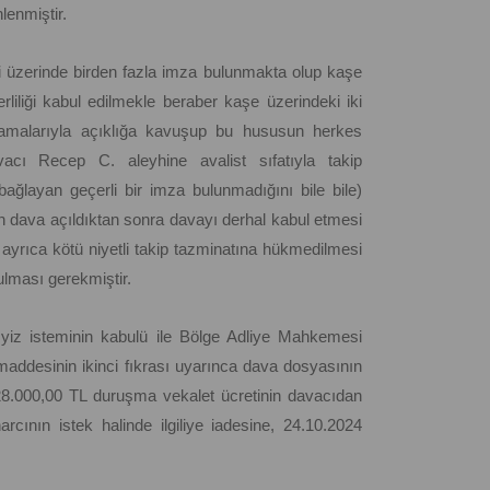
enmiştir.
si üzerinde birden fazla imza bulunmakta olup kaşe
iliği kabul edilmekle beraber kaşe üzerindeki iki
ulamalarıyla açıklığa kavuşup bu hususun herkes
vacı Recep C. aleyhine avalist sıfatıyla takip
bağlayan geçerli bir imza bulunmadığını bile bile)
n dava açıldıktan sonra davayı derhal kabul etmesi
ne ayrıca kötü niyetli takip tazminatına hükmedilmesi
lması gerekmiştir.
yiz isteminin kabulü ile Bölge Adliye Mahkemesi
addesinin ikinci fıkrası uyarınca dava dosyasının
28.000,00 TL duruşma vekalet ücretinin davacıdan
rcının istek halinde ilgiliye iadesine, 24.10.2024