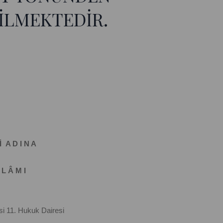
İLMEKTEDİR.
İ A D I N A
 L Â M I
i 11. Hukuk Dairesi