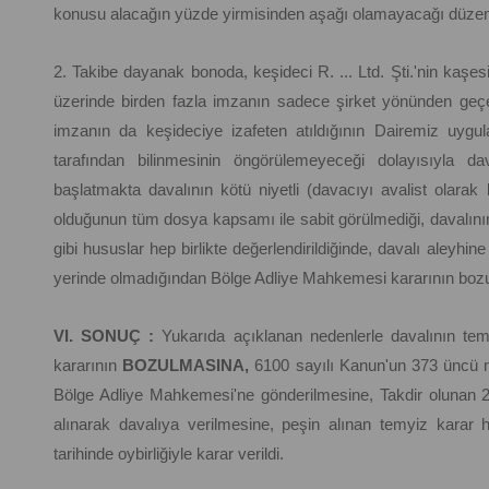
konusu alacağın yüzde yirmisinden aşağı olamayacağı düzenl
2. Takibe dayanak bonoda, keşideci R. ... Ltd. Şti.'nin kaşe
üzerinde birden fazla imzanın sadece şirket yönünden geçerl
imzanın da keşideciye izafeten atıldığının Dairemiz uyg
tarafından bilinmesinin öngörülemeyeceği dolayısıyla da
başlatmakta davalının kötü niyetli (davacıyı avalist olarak 
olduğunun tüm dosya kapsamı ile sabit görülmediği, davalını
gibi hususlar hep birlikte değerlendirildiğinde, davalı aleyhi
yerinde olmadığından Bölge Adliye Mahkemesi kararının bozu
VI. SONUÇ :
Yukarıda açıklanan nedenlerle davalının tem
kararının
BOZULMASINA,
6100 sayılı Kanun'un 373 üncü m
Bölge Adliye Mahkemesi'ne gönderilmesine, Takdir olunan 
alınarak davalıya verilmesine, peşin alınan temyiz karar ha
tarihinde oybirliğiyle karar verildi.