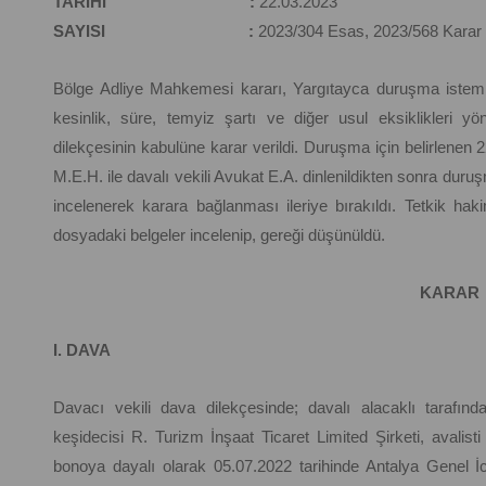
TARİHİ :
22.03.2023
SAYISI :
2023/304 Esas, 2023/568 Karar
Bölge Adliye Mahkemesi kararı, Yargıtayca duruşma istemli 
kesinlik, süre, temyiz şartı ve diğer usul eksiklikleri
dilekçesinin kabulüne karar verildi. Duruşma için belirlenen
M.E.H. ile davalı vekili Avukat E.A. dinlenildikten sonra duruş
incelenerek karara bağlanması ileriye bırakıldı. Tetkik hak
dosyadaki belgeler incelenip, gereği düşünüldü.
KARAR
I. DAVA
Davacı vekili dava dilekçesinde; davalı alacaklı tarafınd
keşidecisi R. Turizm İnşaat Ticaret Limited Şirketi, avalis
bonoya dayalı olarak 05.07.2022 tarihinde Antalya Genel 