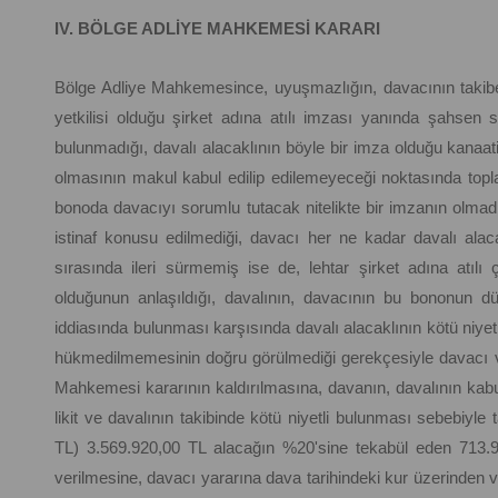
IV. BÖLGE ADLİYE MAHKEMESİ KARARI
Bölge Adliye Mahkemesince, uyuşmazlığın, davacının takibe
yetkilisi olduğu şirket adına atılı imzası yanında şahsen
bulunmadığı, davalı alacaklının böyle bir imza olduğu kanaat
olmasının makul kabul edilip edilemeyeceği noktasında top
bonoda davacıyı sorumlu tutacak nitelikte bir imzanın olmadığ
istinaf konusu edilmediği, davacı her ne kadar davalı alacak
sırasında ileri sürmemiş ise de, lehtar şirket adına atılı 
olduğunun anlaşıldığı, davalının, davacının bu bononun dü
iddiasında bulunması karşısında davalı alacaklının kötü niyet
hükmedilmemesinin doğru görülmediği gerekçesiyle davacı ve
Mahkemesi kararının kaldırılmasına, davanın, davalının kabul
likit ve davalının takibinde kötü niyetli bulunması sebebiyle
TL) 3.569.920,00 TL alacağın %20'sine tekabül eden 713.9
verilmesine, davacı yararına dava tarihindeki kur üzerinden v