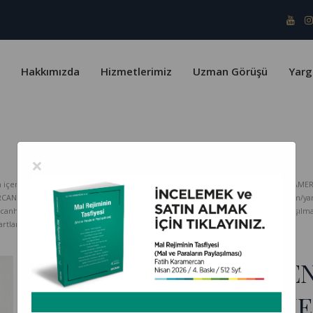
Hakkımızda
Hizmetlerimiz
Uzman Görüşü
Yarg
×
erik telif yasaları ve Türk Patent Enstitüsü kapsamında koruma altındadır. KARAMER
ERCAN HUKUK Bürosu hiçbir sorumluluk kabul etmez. www.karamercanhukuk.com/yargitay
rcanhukuk.com internet adresinden alındığı belirtilmeksizin kopyalanması, paylaşı
tlarını kabul etmiş sayılırsınız.
KAŞE ÜZERİNDE BİRDE
İMZANIN SADECE ŞİRK