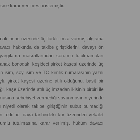
ne karar verilmesini istemiştir.
nak bono üzerinde üç farklı imza varmış algısına
vacı hakkında da takibe giriştiklerini, davayı ön
 yargılama masraflarından sorumlu tutulmamaları
yanak bonodaki keşideci şirket kaşesi üzerinde üç
unun isim, soy isim ve TC kimlik numarasının yazılı
 şirket kaşesi üzerine atılı olduğunu, basit bir
ği, kaşe üzerinde atılı üç imzadan ikisinin birbiri ile
ılmasına sebebiyet vermediği savunmasının yerinde
iyetli olarak takibe giriştiğinin subut bulmadığı
n reddine, dava tarihindeki kur üzerinden vekâlet
orumlu tutulmasına karar verilmiş, hüküm davacı