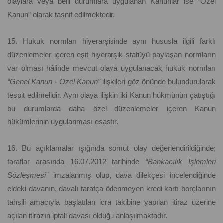
olaylara veya belli durumlara uygulanan Kanunlar ise “Özel
Kanun” olarak tasnif edilmektedir.
15. Hukuk normları hiyerarşisinde aynı hususla ilgili farklı
düzenlemeler içeren eşit hiyerarşik statüyü paylaşan normların
var olması hâlinde mevcut olaya uygulanacak hukuk normları
“Genel Kanun - Özel Kanun”
ilişkileri göz önünde bulundurularak
tespit edilmelidir. Aynı olaya ilişkin iki Kanun hükmünün çatıştığı
bu durumlarda daha özel düzenlemeler içeren Kanun
hükümlerinin uygulanması esastır.
16. Bu açıklamalar ışığında somut olay değerlendirildiğinde;
taraflar arasında 16.07.2012 tarihinde
“Bankacılık İşlemleri
Sözleşmesi”
imzalanmış olup, dava dilekçesi incelendiğinde
eldeki davanın, davalı tarafça ödenmeyen kredi kartı borçlarının
tahsili amacıyla başlatılan icra takibine yapılan itiraz üzerine
açılan itirazın iptali davası olduğu anlaşılmaktadır.