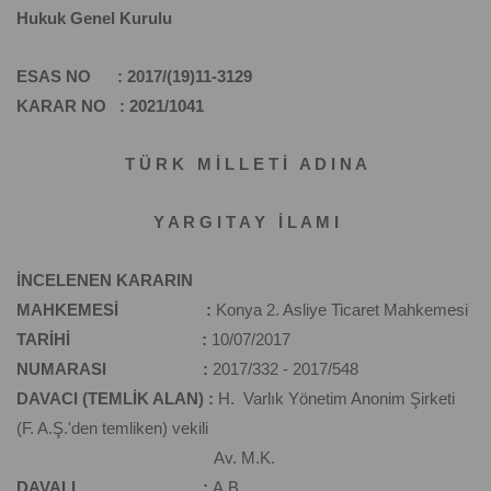
Hukuk Genel Kurulu
ESAS NO : 2017/(19)11-3129
KARAR NO : 2021/1041
T Ü R K M İ L L E T İ A D I N A
Y A R G I T A Y İ L A M I
İNCELENEN KARARIN
MAHKEMESİ :
Konya 2. Asliye Ticaret Mahkemesi
TARİHİ :
10/07/2017
NUMARASI :
2017/332 - 2017/548
DAVACI (TEMLİK ALAN) :
H. Varlık Yönetim Anonim Şirketi
(F. A.Ş.'den temliken) vekili
Av. M.K.
DAVALI :
A.B.