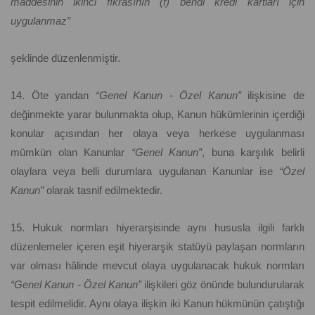
maddesinin ikinci fıkrasının (f) bendi kredi kartları için
uygulanmaz”
şeklinde düzenlenmiştir.
14. Öte yandan
“Genel Kanun - Özel Kanun”
ilişkisine de
değinmekte yarar bulunmakta olup, Kanun hükümlerinin içerdiği
konular açısından her olaya veya herkese uygulanması
mümkün olan Kanunlar
“Genel Kanun”
, buna karşılık belirli
olaylara veya belli durumlara uygulanan Kanunlar ise
“Özel
Kanun”
olarak tasnif edilmektedir.
15. Hukuk normları hiyerarşisinde aynı hususla ilgili farklı
düzenlemeler içeren eşit hiyerarşik statüyü paylaşan normların
var olması hâlinde mevcut olaya uygulanacak hukuk normları
“Genel Kanun - Özel Kanun”
ilişkileri göz önünde bulundurularak
tespit edilmelidir. Aynı olaya ilişkin iki Kanun hükmünün çatıştığı