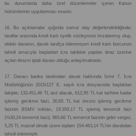
bu durumlarda daha özel düzenlemeler içeren Kanun
hükümlerinin uygulanması esastır.
16. Bu açıklamalar ışığında somut olay değerlendirildiğinde;
taraflar arasında kredi kartı üyelik sözleşmesi imzalanmış olup,
eldeki davanın, davalı tarafça ödenmeyen kredi kartı borcunun
tahsili amacıyla başlatılan icra takibine yapılan itiraz üzerine
açılan itirazın iptali davası olduğu anlaşılmaktadır.
17. Davacı banka tarafından davalı hakkında İzmir 7. İcra
Müdürlüğünün 2015/127 E. sayılı icra dosyasında başlatılan
takipte; 133.451,46 TL asıl alacak, 612,95 TL kat tarihine kadar
işlemiş gecikme faizi, 30,65 TL kat öncesi işlemiş gecikme
faizinin BSMV miktarı, 19.393,17 TL işlemiş temerrüt faizi
(%30,24 temerrüt faizi), 969,66 TL temerrüt faizinin gider vergisi,
5,25 TL masraf olmak üzere toplam 154.463,14 TL’nin davalıdan
tahsili istenmiştir.