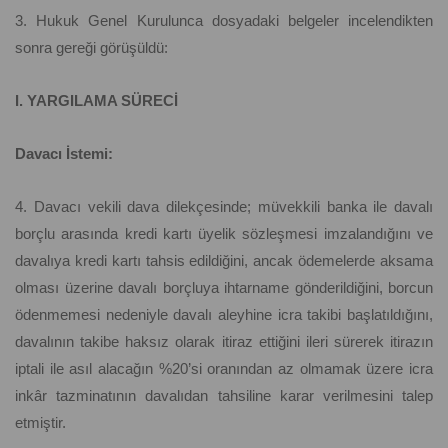
3. Hukuk Genel Kurulunca dosyadaki belgeler incelendikten
sonra gereği görüşüldü:
I. YARGILAMA SÜRECİ
Davacı İstemi:
4. Davacı vekili dava dilekçesinde; müvekkili banka ile davalı
borçlu arasında kredi kartı üyelik sözleşmesi imzalandığını ve
davalıya kredi kartı tahsis edildiğini, ancak ödemelerde aksama
olması üzerine davalı borçluya ihtarname gönderildiğini, borcun
ödenmemesi nedeniyle davalı aleyhine icra takibi başlatıldığını,
davalının takibe haksız olarak itiraz ettiğini ileri sürerek itirazın
iptali ile asıl alacağın %20’si oranından az olmamak üzere icra
inkâr tazminatının davalıdan tahsiline karar verilmesini talep
etmiştir.