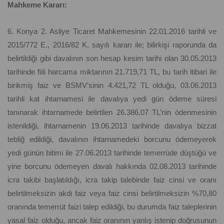
Mahkeme Kararı:
6. Konya 2. Asliye Ticaret Mahkemesinin 22.01.2016 tarihli ve
2015/772 E., 2016/82 K. sayılı kararı ile; bilirkişi raporunda da
belirtildiği gibi davalının son hesap kesim tarihi olan 30.05.2013
tarihinde fiili harcama miktarının 21.719,71 TL, bu tarih itibari ile
birikmiş faiz ve BSMV’sinin 4.421,72 TL olduğu, 03.06.2013
tarihli kat ihtarnamesi ile davalıya yedi gün ödeme süresi
tanınarak ihtarnamede belirtilen 26.386,07 TL’nin ödenmesinin
istenildiği, ihtarnamenin 19.06.2013 tarihinde davalıya bizzat
tebliğ edildiği, davalının ihtarnamedeki borcunu ödemeyerek
yedi günün bitimi ile 27.06.2013 tarihinde temerrüde düştüğü ve
yine borcunu ödemeyen davalı hakkında 02.08.2013 tarihinde
icra takibi başlatıldığı, icra takip talebinde faiz cinsi ve oranı
belirtilmeksizin akdi faiz veya faiz cinsi belirtilmeksizin %70,80
oranında temerrüt faizi talep edildiği, bu durumda faiz taleplerinin
yasal faiz olduğu, ancak faiz oranının yanlış istenip doğrusunun