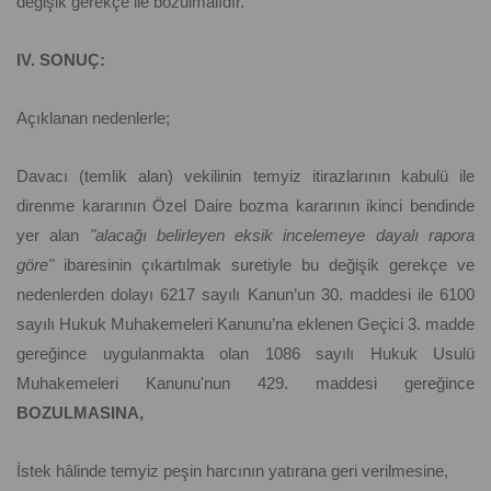
değişik gerekçe ile bozulmalıdır.
IV. SONUÇ:
Açıklanan nedenlerle;
Davacı (temlik alan) vekilinin temyiz itirazlarının kabulü ile
direnme kararının Özel Daire bozma kararının ikinci bendinde
yer alan
"alacağı belirleyen eksik incelemeye dayalı rapora
göre"
ibaresinin çıkartılmak suretiyle bu değişik gerekçe ve
nedenlerden dolayı 6217 sayılı Kanun’un 30. maddesi ile 6100
sayılı Hukuk Muhakemeleri Kanunu’na eklenen Geçici 3. madde
gereğince uygulanmakta olan 1086 sayılı Hukuk Usulü
Muhakemeleri Kanunu'nun 429. maddesi gereğince
BOZULMASINA,
İstek hâlinde temyiz peşin harcının yatırana geri verilmesine,