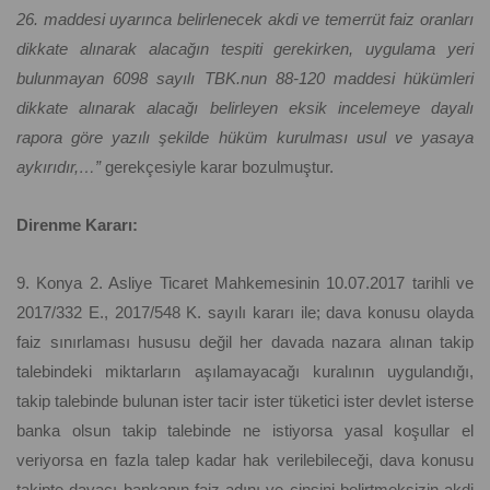
26. maddesi uyarınca belirlenecek akdi ve temerrüt faiz oranları
dikkate alınarak alacağın tespiti gerekirken, uygulama yeri
bulunmayan 6098 sayılı TBK.nun 88-120 maddesi hükümleri
dikkate alınarak alacağı belirleyen eksik incelemeye dayalı
rapora göre yazılı şekilde hüküm kurulması usul ve yasaya
aykırıdır,…”
gerekçesiyle karar bozulmuştur.
Direnme Kararı:
9. Konya 2. Asliye Ticaret Mahkemesinin 10.07.2017 tarihli ve
2017/332 E., 2017/548 K. sayılı kararı ile; dava konusu olayda
faiz sınırlaması hususu değil her davada nazara alınan takip
talebindeki miktarların aşılamayacağı kuralının uygulandığı,
takip talebinde bulunan ister tacir ister tüketici ister devlet isterse
banka olsun takip talebinde ne istiyorsa yasal koşullar el
veriyorsa en fazla talep kadar hak verilebileceği, dava konusu
takipte davacı bankanın faiz adını ve cinsini belirtmeksizin akdi