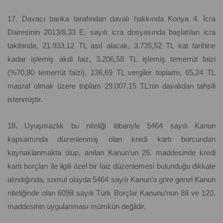
17. Davacı banka tarafından davalı hakkında Konya 4. İcra
Dairesinin 2013/8.33 E. sayılı icra dosyasında başlatılan icra
takibinde, 21.933,12 TL asıl alacak, 3.735,52 TL kat tarihine
kadar işlemiş akdi faiz, 3.206,58 TL işlemiş temerrüt faizi
(%70,80 temerrüt faizi), 136,69 TL vergiler toplamı, 65,24 TL
masraf olmak üzere toplam 29.007,15 TL’nin davalıdan tahsili
istenmiştir.
18. Uyuşmazlık bu niteliği itibariyle 5464 sayılı Kanun
kapsamında düzenlenmiş olan kredi kartı borcundan
kaynaklanmakta olup, anılan Kanun’un 26. maddesinde kredi
kartı borçları ile ilgili özel bir faiz düzenlemesi bulunduğu dikkate
alındığında, somut olayda 5464 sayılı Kanun’a göre genel Kanun
niteliğinde olan 6098 sayılı Türk Borçlar Kanunu’nun 88 ve 120.
maddesinin uygulanması mümkün değildir.