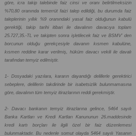
göre, icra takip talebinde faiz cinsi ve oranı belirtilmeksizin
%70,80 oranında temerrüt faizi talep edildiği, bu durumda faiz
taleplerinin yıllık %9 oranındaki yasal faiz olduğunun kabulü
gerektiği, takip tarihi itibari ile davalının davacıya toplam
25.727,35.-TL ve takipten sonra işletilecek faiz ve BSMV' den
borcunun olduğu gerekçesiyle davanın kısmen kabulüne,
kısmen reddine karar verilmiş, hüküm davacı vekili ile davalı
tarafından temyiz edilmiştir.
1- Dosyadaki yazılara, kararın dayandığı delillerle gerektirici
sebeplere, delillerin takdirinde bir isabetsizlik bulunmamasına
göre, davalının tüm temyiz itirazlarının reddi gerekmiştir.
2- Davacı bankanın temyiz itirazlarına gelince, 5464 sayılı
Banka Kartları ve Kredi Kartları Kanununun 26.maddesinde
kredi kartı borçları ile ilgili özel bir faiz düzenlemesi
bulunmaktadır. Bu nedenle somut olayda 5464 sayılı Yasanın