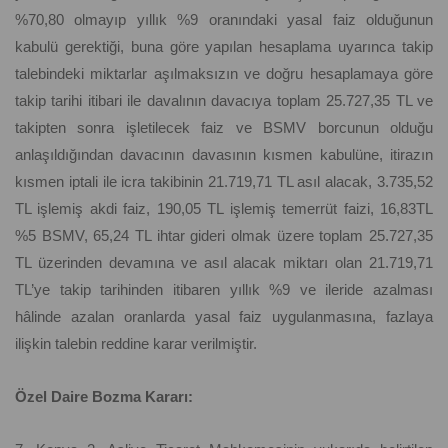
%70,80 olmayıp yıllık %9 oranındaki yasal faiz olduğunun
kabulü gerektiği, buna göre yapılan hesaplama uyarınca takip
talebindeki miktarlar aşılmaksızın ve doğru hesaplamaya göre
takip tarihi itibari ile davalının davacıya toplam 25.727,35 TL ve
takipten sonra işletilecek faiz ve BSMV borcunun olduğu
anlaşıldığından davacının davasının kısmen kabulüne, itirazın
kısmen iptali ile icra takibinin 21.719,71 TL asıl alacak, 3.735,52
TL işlemiş akdi faiz, 190,05 TL işlemiş temerrüt faizi, 16,83TL
%5 BSMV, 65,24 TL ihtar gideri olmak üzere toplam 25.727,35
TL üzerinden devamına ve asıl alacak miktarı olan 21.719,71
TL’ye takip tarihinden itibaren yıllık %9 ve ileride azalması
hâlinde azalan oranlarda yasal faiz uygulanmasına, fazlaya
ilişkin talebin reddine karar verilmiştir.
Özel Daire Bozma Kararı: