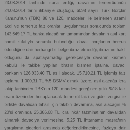
23.08.2014 tarihinde sona erdiği, davalının temerrüdünün
24.08.2014 tarihi itibariyle oluştuğu, 6098 sayılı Türk Borçlar
Kanunu’nun (TBK) 88 ve 120. maddeleri ile belirlenen azami
akdi ve temerrüt faiz oranları uygulanması sonucunda toplam
143.649,17 TL banka alacağının tamamından davalının asıl kart
hamili sıfatıyla sorumlu bulunduğu, davalı borçlunun borcun
ödendiğine dair herhangi bir belge ibraz etmediği, itirazının haklı
olduğunu da ispatlayamadığı gerekçesiyle davanın kısmen
kabulü ile takibe yapılan itirazın kısmen iptaline, davacı
bankanın 126.933,40 TL asıl alacak, 15.710,21 TL işlemiş faiz
toplamı, 1.000,31 TL %5 BSMV olmak üzere, asıl alacağa icra
takip tarihinden TBK’nın 120. maddesi gereğince yıllık %18 faiz
oranı üzerinden hesaplanacak temerrüt faizi ve gider vergisi ile
birlikte davalıdan tahsili için takibin devamına, asıl alacağın %
20’si oranında 25.386,68 TL icra inkâr tazminatının davalıdan
alınarak davacıya verilmesine, 5,25 TL ihtarname masrafının
yargılama giderleri arasında değerlendirilmesine, fazlaya dair