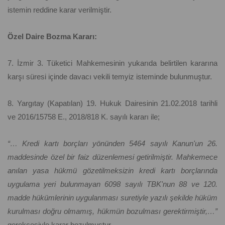
istemin reddine karar verilmiştir.
Özel Daire Bozma Kararı:
7. İzmir 3. Tüketici Mahkemesinin yukarıda belirtilen kararına
karşı süresi içinde davacı vekili temyiz isteminde bulunmuştur.
8. Yargıtay (Kapatılan) 19. Hukuk Dairesinin 21.02.2018 tarihli
ve 2016/15758 E., 2018/818 K. sayılı kararı ile;
“… Kredi kartı borçları yönünden 5464 sayılı Kanun'un 26.
maddesinde özel bir faiz düzenlemesi getirilmiştir. Mahkemece
anılan yasa hükmü gözetilmeksizin kredi kartı borçlarında
uygulama yeri bulunmayan 6098 sayılı TBK'nun 88 ve 120.
madde hükümlerinin uygulanması suretiyle yazılı şekilde hüküm
kurulması doğru olmamış, hükmün bozulması gerektirmiştir,…”
gerekçesiyle karar bozulmuştur.