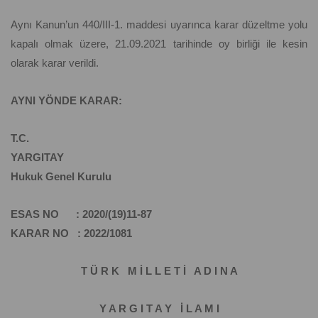
Aynı Kanun’un 440/III-1. maddesi uyarınca karar düzeltme yolu
kapalı olmak üzere, 21.09.2021 tarihinde oy birliği ile kesin
olarak karar verildi.
AYNI YÖNDE KARAR:
T.C.
YARGITAY
Hukuk Genel Kurulu
ESAS NO : 2020/(19)11-87
KARAR NO : 2022/1081
T Ü R K M İ L L E T İ A D I N A
Y A R G I T A Y İ L A M I