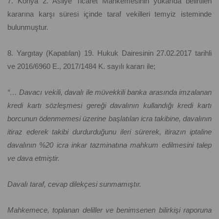
7. Konya 2. Asliye Ticaret Mahkemesinin yukarıda belirtilen
kararına karşı süresi içinde taraf vekilleri temyiz isteminde
bulunmuştur.
8. Yargıtay (Kapatılan) 19. Hukuk Dairesinin 27.02.2017 tarihli
ve 2016/6960 E., 2017/1484 K. sayılı kararı ile;
“… Davacı vekili, davalı ile müvekkili banka arasında imzalanan
kredi kartı sözleşmesi gereği davalının kullandığı kredi kartı
borcunun ödenmemesi üzerine başlatılan icra takibine, davalının
itiraz ederek takibi durdurduğunu ileri sürerek, itirazın iptaline
davalının %20 icra inkar tazminatına mahkum edilmesini talep
ve dava etmiştir.
Davalı taraf, cevap dilekçesi sunmamıştır.
Mahkemece, toplanan deliller ve benimsenen bilirkişi raporuna