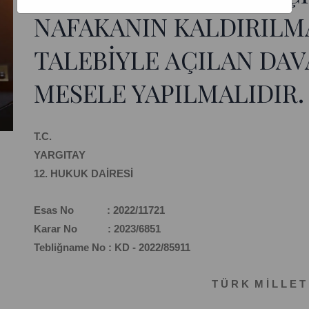
NAFAKANIN KALDIRILMA
TALEBİYLE AÇILAN DAV
MESELE YAPILMALIDIR.
T.C.
YARGITAY
12. HUKUK DAİRESİ
Esas No : 2022/11721
Karar No : 2023/6851
Tebliğname No : KD - 2022/85911
T Ü R K M İ L L E T 