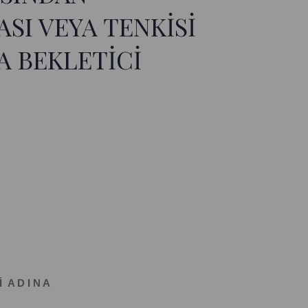
SI VEYA TENKİSİ
A BEKLETİCİ
İ A D I N A