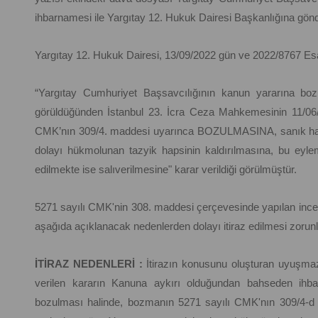
ihbarnamesi ile Yargıtay 12. Hukuk Dairesi Başkanlığına gönde
Yargıtay 12. Hukuk Dairesi, 13/09/2022 gün ve 2022/8767 Esas
“Yargıtay Cumhuriyet Başsavcılığının kanun yararına bo
görüldüğünden İstanbul 23. İcra Ceza Mahkemesinin 11/06/20
CMK’nın 309/4. maddesi uyarınca BOZULMASINA, sanık ha
dolayı hükmolunan tazyik hapsinin kaldırılmasına, bu eyleml
edilmekte ise salıverilmesine" karar verildiği görülmüştür.
5271 sayılı CMK'nin 308. maddesi çerçevesinde yapılan incel
aşağıda açıklanacak nedenlerden dolayı itiraz edilmesi zorun
İTİRAZ NEDENLERİ :
İtirazın konusunu oluşturan uyuşmaz
verilen kararın Kanuna aykırı olduğundan bahseden ihba
bozulması halinde, bozmanın 5271 sayılı CMK'nın 309/4-d