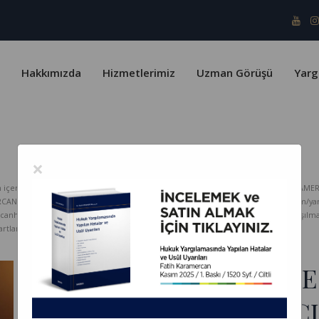
Hakkımızda
Hizmetlerimiz
Uzman Görüşü
Yarg
×
erik telif yasaları ve Türk Patent Enstitüsü kapsamında koruma altındadır. KARAMER
ERCAN HUKUK Bürosu hiçbir sorumluluk kabul etmez. www.karamercanhukuk.com/yargitay
rcanhukuk.com internet adresinden alındığı belirtilmeksizin kopyalanması, paylaşı
tlarını kabul etmiş sayılırsınız.
NAFAKA HÜKÜMLERİN
SUÇU YARGILAMASI AÇ