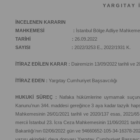
Y A R G I T A Y İ
İNCELENEN KARARIN
MAHKEMESİ :
İstanbul Bölge Adliye Mahkemes
TARİHİ :
26.09.2022
SAYISI :
2022/3253 E., 2022/1931 K.
İTİRAZ EDİLEN KARAR :
Dairemizin 13/09/2022 tarihli ve 2
İTİRAZ EDEN :
Yargıtay Cumhuriyet Başsavcılığı
HUKUKİ SÜREÇ :
Nafaka hükümlerine uymamak suçundan
Kanunu’nun 344. maddesi gereğince 3 aya kadar tazyik hapsi 
Mahkemesinin 26/01/2021 tarihli ve 2020/137 esas, 2021/65 say
mercii İstanbul 23. İcra Ceza Mahkemesinin 11/06/2021 tarihli
Bakanlığı'nın 02/06/2022 gün ve 94660652-105-34-16378-202
yazısı ekindeki dava dosyası Yargıtay Cumhuriyet Başsavcı