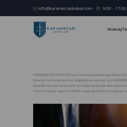
info@karamercanhukuk.com
9:00 - 17:00
Anasayfa
KARAMERCAN HUKUK Bürosu internet sitesinde yayınlanan tüm iç
Kararları’nın kullanımından doğabilecek zararlar için KARAM
Kararları’nın link verilmeden bir başka anlatımla www.karame
internet sitesini ziyaret etmekle, yukarıda belirtilen kullanım şar