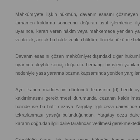
Mahkûmiyete ilişkin hükmün, davanın esasını çözmeyen
tamamen kaldırma sonucunu doğuran usul işlemlerine iliş
uyarınca, kararı veren hâkim veya mahkemece yeniden ya
verilecek, ancak bu halde verilen hüküm, önceki hükümle bel
Davanın esasını çözen mahkûmiyet dışındaki diğer hükümler
uyarınca aleyhte sonuç doğurucu herhangi bir işlem yapıla
nedeniyle yasa yararına bozma kapsamında yeniden yargıla
Aynı kanun maddesinin dördüncü fıkrasının (d) bendi u
kaldırılmasını gerektirmesi durumunda cezanın kaldırılmas
halinde ise bu hafif cezaya Yargıtay ilgili ceza dairesinc
tekrarlanması yasağı bulunduğundan, Yargıtay ceza daire
kararın doğrudan ilgili daire tarafından verilmesi gerekmektedi
Görüldüğü üzere, bir karar veya hükmün kanun yararına