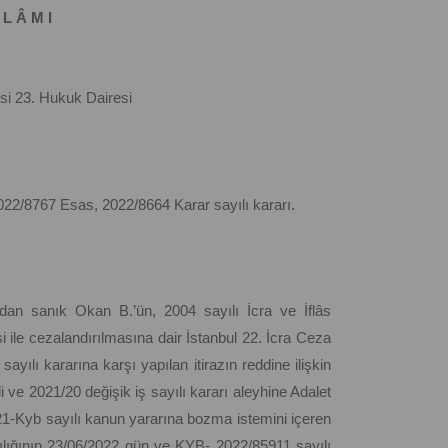
 L Â M I
i 23. Hukuk Dairesi
022/8767 Esas, 2022/8664 Karar sayılı kararı.
 sanık Okan B.’ün, 2004 sayılı İcra ve İflâs
ile cezalandırılmasına dair İstanbul 22. İcra Ceza
ılı kararına karşı yapılan itirazın reddine ilişkin
 ve 2021/20 değişik iş sayılı kararı aleyhine Adalet
1-Kyb sayılı kanun yararına bozma istemini içeren
lığının 23/06/2022 gün ve KYB- 2022/85911 sayılı