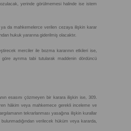
zulacak, yerinde görülmemesi halinde ise istem
 ya da mahkemelerce verilen cezaya ilişkin karar
ndan hukuk yararına giderilmiş olacaktır.
irecek merciler ile bozma kararının etkileri ise,
göre ayrıma tabi tutularak maddenin dördüncü
n esasını çözmeyen bir karara ilişkin ise, 309.
veren hâkim veya mahkemece gerekli inceleme ve
argılamanın tekrarlanması yasağına ilişkin kurallar
a bulunmadığından verilecek hüküm veya kararda,