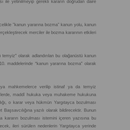
ile yetinilmeyip gerekli kararın doğrudan daire
ncelikle "kanun yararına bozma" kanun yolu, kanun
çekleştirecek merciler ile bozma kararının etkileri
ü temyiz” olarak adlandırılan bu olağanüstü kanun
0. maddelerinde “kanun yararına bozma” olarak
a mahkemelerce verilip istinaf ya da temyiz
ümlerde, maddî hukuka veya muhakeme hukukuna
nlığı, o karar veya hükmün Yargıtayca bozulması
 Başsavcılığına yazılı olarak bildirecektir. Bunun
 kararın bozulması istemini içeren yazısına bu
ecek, ileri sürülen nedenlerin Yargıtayca yerinde