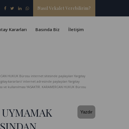
Nasıl Vekalet Verebilirim?
ıtay Kararları
Basında Biz
İletişim
CAN HUKUK Bürosu internet sitesinde paylaşılan Yargıtay
-kararlari/ internet adresinde paylaşılan Yargıtay
lması ve kullanılması YASAKTIR. KARAMERCAN HUKUK Bürosu
E UYMAMAK
Yazdır
ISINDAN