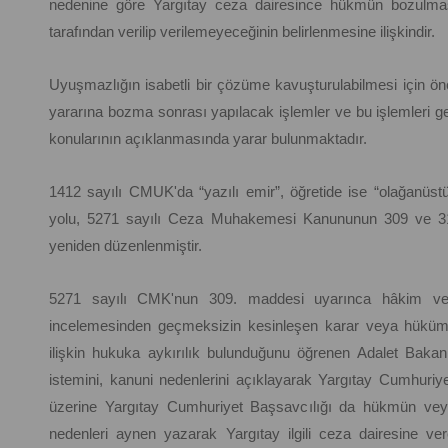
nedenine göre Yargıtay ceza dairesince hükmün bozulması 
tarafından verilip verilemeyeceğinin belirlenmesine ilişkindir.
Uyuşmazlığın isabetli bir çözüme kavuşturulabilmesi için ö
yararına bozma sonrası yapılacak işlemler ve bu işlemleri ger
konularının açıklanmasında yarar bulunmaktadır.
1412 sayılı CMUK'da “yazılı emir”, öğretide ise “olağanüst
yolu, 5271 sayılı Ceza Muhakemesi Kanununun 309 ve 31
yeniden düzenlenmiştir.
5271 sayılı CMK'nun 309. maddesi uyarınca hâkim vey
incelemesinden geçmeksizin kesinleşen karar veya hük
ilişkin hukuka aykırılık bulunduğunu öğrenen Adalet Baka
istemini, kanuni nedenlerini açıklayarak Yargıtay Cumhuriyet
üzerine Yargıtay Cumhuriyet Başsavcılığı da hükmün veya
nedenleri aynen yazarak Yargıtay ilgili ceza dairesine ver