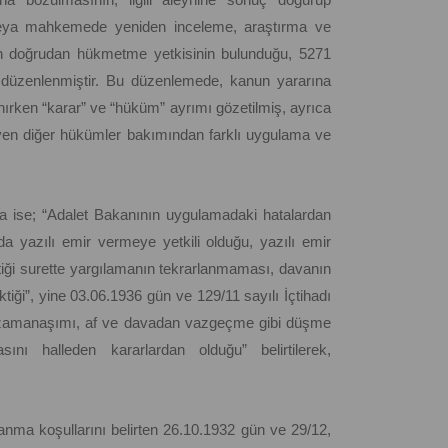
eya mahkemede yeniden inceleme, araştırma ve
yın doğrudan hükmetme yetkisinin bulunduğu, 5271
 düzenlenmiştir. Bu düzenlemede, kanun yararına
rken “karar” ve “hüküm” ayrımı gözetilmiş, ayrıca
n diğer hükümler bakımından farklı uygulama ve
da ise; “Adalet Bakanının uygulamadaki hatalardan
a yazılı emir vermeye yetkili olduğu, yazılı emir
ği surette yargılamanın tekrarlanmaması, davanın
tiği”, yine 03.06.1936 gün ve 129/11 sayılı İçtihadı
le zamanaşımı, af ve davadan vazgeçme gibi düşme
ını halleden kararlardan olduğu” belirtilerek,
ma koşullarını belirten 26.10.1932 gün ve 29/12,