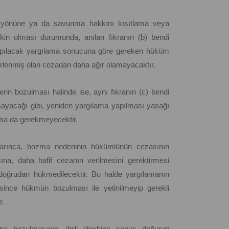
 yönüne ya da savunma hakkını kısıtlama veya
kin olması durumunda, anılan fıkranın (b) bendi
pılacak yargılama sonucuna göre gereken hüküm
irlenmiş olan cezadan daha ağır olamayacaktır.
in bozulması halinde ise, aynı fıkranın (c) bendi
mayacağı gibi, yeniden yargılama yapılması yasağı
ma da gerekmeyecektir.
yarınca, bozma nedeninin hükümlünün cezasının
ına, daha hafif cezanın verilmesini gerektirmesi
e doğrudan hükmedilecektir. Bu halde yargılamanın
since hükmün bozulması ile yetinilmeyip gerekli
r.
 bozulmasının, ilgili aleyhine sonuç doğurup