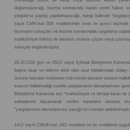
doğurmayacağı, bozma sonrasında kararı veren hakim v
yargılama yapılıp yapılamayacağı, hangi hallerde Yargıta
sayılı CMK’nun 309. maddesinde sıralı ve ayırıcı biçimde
bozmanın sonuçları ve bozma sonrasındaki uygulama saptanı
mahkûmiyet hükmü ile davanın esasını çözen veya çözmeye
sonuçlar öngörülmüştür.
26.10.1932 gün ve 29/12 sayılı İçtihadı Birleştirme Kararın
başka esas ve hükme etkili olan usul hatalarından dolayı d
üzerine bozulan mahkeme hükmünün davanın esasını halletti
esasını halletmediği surette yargılamanın tekrarlanması gerek
Birleştirme Kararında ise; “mahkûmiyet ve beraat kararı i
sebeplerine dayanılarak verilen kararların davanın esas
“yargılamanın tekrarlanması yasağı”nın sınırları belirlenmiştir.
1412 sayılı CMUK’nun 343. maddesi ve bu maddenin uygulan