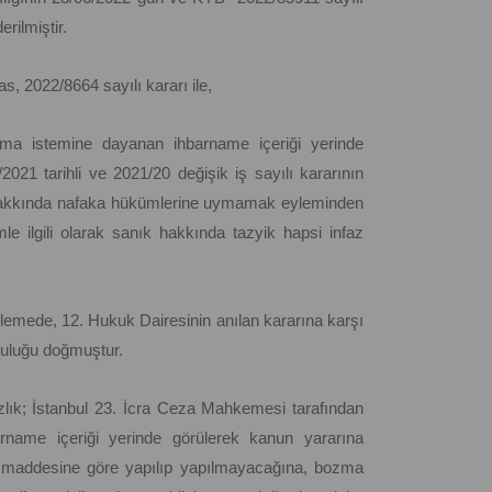
rilmiştir.
, 2022/8664 sayılı kararı ile,
zma istemine dayanan ihbarname içeriği yerinde
21 tarihli ve 2021/20 değişik iş sayılı kararının
kkında nafaka hükümlerine uymamak eyleminden
e ilgili olarak sanık hakkında tazyik hapsi infaz
emede, 12. Hukuk Dairesinin anılan kararına karşı
luluğu doğmuştur.
lık; İstanbul 23. İcra Ceza Mahkemesi tarafından
rname içeriği yerinde görülerek kanun yararına
 maddesine göre yapılıp yapılmayacağına, bozma