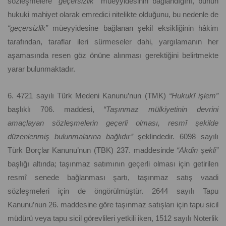
sözleşmelere
“geçersizlik”
müeyyidesinin bağlandığını, bunun
hukuki mahiyet olarak emredici nitelikte olduğunu, bu nedenle de
“geçersizlik”
müeyyidesine bağlanan şekil eksikliğinin hâkim
tarafından, taraflar ileri sürmeseler dahi, yargılamanın her
aşamasında resen göz önüne alınması gerektiğini belirtmekte
yarar bulunmaktadır.
6. 4721 sayılı Türk Medeni Kanunu’nun (TMK)
“Hukukî işlem”
başlıklı 706. maddesi,
“Taşınmaz mülkiyetinin devrini
amaçlayan sözleşmelerin geçerli olması, resmî şekilde
düzenlenmiş bulunmalarına bağlıdır’’
şeklindedir. 6098 sayılı
Türk Borçlar Kanunu’nun (TBK) 237. maddesinde
“Akdin şekli”
başlığı altında; taşınmaz satımının geçerli olması için getirilen
resmî senede bağlanması şartı, taşınmaz satış vaadi
sözleşmeleri için de öngörülmüştür. 2644 sayılı Tapu
Kanunu’nun 26. maddesine göre taşınmaz satışları için tapu sicil
müdürü veya tapu sicil görevlileri yetkili iken, 1512 sayılı Noterlik