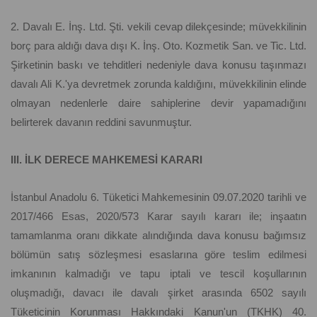
2. Davalı E. İnş. Ltd. Şti. vekili cevap dilekçesinde; müvekkilinin
borç para aldığı dava dışı K. İnş. Oto. Kozmetik San. ve Tic. Ltd.
Şirketinin baskı ve tehditleri nedeniyle dava konusu taşınmazı
davalı Ali K.'ya devretmek zorunda kaldığını, müvekkilinin elinde
olmayan nedenlerle daire sahiplerine devir yapamadığını
belirterek davanın reddini savunmuştur.
III. İLK DERECE MAHKEMESİ KARARI
İstanbul Anadolu 6. Tüketici Mahkemesinin 09.07.2020 tarihli ve
2017/466 Esas, 2020/573 Karar sayılı kararı ile; inşaatın
tamamlanma oranı dikkate alındığında dava konusu bağımsız
bölümün satış sözleşmesi esaslarına göre teslim edilmesi
imkanının kalmadığı ve tapu iptali ve tescil koşullarının
oluşmadığı, davacı ile davalı şirket arasında 6502 sayılı
Tüketicinin Korunması Hakkındaki Kanun'un (TKHK) 40.