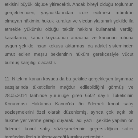
etkisini büyük ölçüde yitirecektir. Ancak bireyi olduğu toplumun
gerçeklerinden, yaşadıklarından izole edilmesi mümkün
olmayan hâkimin, hukuk kuralları ve vicdanıyla sınırlı şekilde ifa
etmekle yükümlü olduğu takdir hakkını kullanarak verdiği
kararlarına, kanun koyucunun amacına ve kanunun ruhuna
uygun şekilde insan kokusu aktarması da adalet sisteminden
umut edilen meşru beklentinin hüküm gerekçesiyle vücut
bulmuş karşılığı olacaktır.
11. Nitekim kanun koyucu da bu şekilde gerçekleşen taşınmaz
satışlarında tüketicilerin mağdur edilebildiğini görmüş ve
28.05.2014 tarihinde yürürlüğe giren 6502 sayılı Tüketicinin
Korunması Hakkında Kanun’da ön ödemeli konut satış
sözleşmelerini özel olarak düzenlemiş, ayrıca çok açık bir
hükme yer verme gereği duyarak, adi yazılı şekilde yapılan ön
ödemeli konut satış sözleşmelerinin geçersizliğinin satıcı
tarafından ileri sürülemeyeceği kuralını getirmiştir.