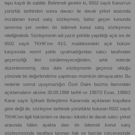
tapu kaydı ile sabittir. Belirtmek gerekir ki, 6502 sayılı Kanun'un
yürürlük tarihinden sonra davacı ile davalı şirket arasında
imzalanan konut satış sözleşmesi, bahsi geçen kanunda
tanımına yer verilen ön ödemeli konut satış sözleşmesi
niteliğindedir. Sözleşmenin adi yazılı şekilde yapıldığı açık ise de
6502 sayılı TKHK'nın 41/1. maddesindeki açık hüküm
karşısında resmî şekle uyulmadığından satıcı tarafından
geçersizliği ileri sürülemeyeceğinden, artık noterde
düzenlenmemiş olsa dahi sözleşmenin geçersiz olduğu
yönünde bir değerlendirme yapılması mümkün olmayacaktır. Bu
nedenle somut uyuşmazlığın Özel Daire bozma ilamındaki
açıklamaların aksine 30.09.1988 tarihli ve 1987/2 Esas, 1988/2
Karar sayılı İçtihadı Birleştirme Kararında açıklanan koşullara
göre değil de, sözleşme tarihinde yürürlükte bulunan 6502 sayılı
TKHK'nın ilgili hükümleri ve davacı tüketici ile davalı satıcı şirket
arasında hâlen ayakta olan ön ödemeli konut satış
sözleşmesinde taraflara tanınan hak ve borçlar çerçevesinde