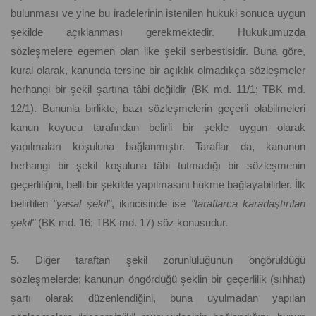
bulunması ve yine bu iradelerinin istenilen hukuki sonuca uygun
şekilde açıklanması gerekmektedir. Hukukumuzda
sözleşmelere egemen olan ilke şekil serbestisidir. Buna göre,
kural olarak, kanunda tersine bir açıklık olmadıkça sözleşmeler
herhangi bir şekil şartına tâbi değildir (BK md. 11/1; TBK md.
12/1). Bununla birlikte, bazı sözleşmelerin geçerli olabilmeleri
kanun koyucu tarafından belirli bir şekle uygun olarak
yapılmaları koşuluna bağlanmıştır. Taraflar da, kanunun
herhangi bir şekil koşuluna tâbi tutmadığı bir sözleşmenin
geçerliliğini, belli bir şekilde yapılmasını hükme bağlayabilirler. İlk
belirtilen
"yasal şekil"
, ikincisinde ise
"taraflarca kararlaştırılan
şekil"
(BK md. 16; TBK md. 17) söz konusudur.
5. Diğer taraftan şekil zorunluluğunun öngörüldüğü
sözleşmelerde; kanunun öngördüğü şeklin bir geçerlilik (sıhhat)
şartı olarak düzenlendiğini, buna uyulmadan yapılan