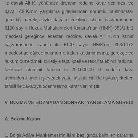
ile davalı Ali K. yönünden davanın reddine karar verilmesi ve
davalı Ali K.'nın yargılama giderlerinden sorumlu tutulmaması
gerektiği gerekçesiyle davacı vekilinin istinaf başvurusunun
6100 sayılı Hukuk Muhakemeleri Kanunu'nun (HMK) 353/1-b-1
maddesi gereğince esastan reddine, davalı Ali K.'nın istinaf
başvurusunun kabulü ile 6100 sayılı HMK’nın 353/1-b.2
maddesi gereğince hükmün ortadan kaldırılmasına, gerekçe ve
hüküm düzeltilmek suretiyle tapu iptali ve tescil talebinin reddine,
tazminat isteminin kabulü ile 200.000,00 TL bedelin dava
tarihinden itibaren işleyecek yasal faizi ile birlikte davalı şirketten
tahsili ile davacıya ödenmesine karar verilmiştir.
V. BOZMA VE BOZMADAN SONRAKİ YARGILAMA SÜRECİ
A. Bozma Kararı
1. Bölge Adliye Mahkemesinin ilâm başlığında belirtilen kararına