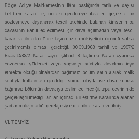
Bölge Adliye Mahkemesinin ilâm başlığında tarih ve sayısı
belirtilen kararı ile; önceki gerekçeye ilâveten geçersiz bir
sözleşmeye dayanarak tescil talebinde bulunan kimsenin bu
davasının kabul edilebilmesi için dava açılmadan veya tescil
kararı verilmeden önce taşınmazın mülkiyetinin üçüncü şahsa
geçirilmemiş olması gerektiği, 30.09.1988 tarihli ve 1987/2
Esas,1988/2 Karar sayılı İçtihadı Birleştirme Kararı uyarınca
davacının, yüklenici veya yapsatçı sıfatıyla davalının inşa
etmekte olduğu binalardan bağımsız bölüm satın alarak malik
sıfatıyla kullanması gerektiği, somut olayda ise dava konusu
bağımsız bölümün davacıya teslim edilmediği, tapu devrinin de
gerçekleştirilmediği, anılan İçtihadı Birleştirme Kararında aranan
şartların oluşmadığı gerekçesiyle direnilme kararı verilmiştir.
VI. TEMYİZ
A. Temyiz Yoluna Başvuranlar