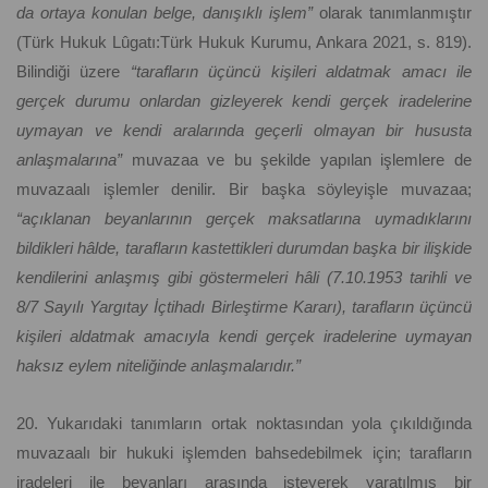
da ortaya konulan belge, danışıklı işlem”
olarak tanımlanmıştır
(Türk Hukuk Lûgatı:Türk Hukuk Kurumu, Ankara 2021, s. 819).
Bilindiği üzere
“tarafların üçüncü kişileri aldatmak amacı ile
gerçek durumu onlardan gizleyerek kendi gerçek iradelerine
uymayan ve kendi aralarında geçerli olmayan bir hususta
anlaşmalarına”
muvazaa ve bu şekilde yapılan işlemlere de
muvazaalı işlemler denilir. Bir başka söyleyişle muvazaa;
“açıklanan beyanlarının gerçek maksatlarına uymadıklarını
bildikleri hâlde, tarafların kastettikleri durumdan başka bir ilişkide
kendilerini anlaşmış gibi göstermeleri hâli (7.10.1953 tarihli ve
8/7 Sayılı Yargıtay İçtihadı Birleştirme Kararı), tarafların üçüncü
kişileri aldatmak amacıyla kendi gerçek iradelerine uymayan
haksız eylem niteliğinde anlaşmalarıdır.”
20. Yukarıdaki tanımların ortak noktasından yola çıkıldığında
muvazaalı bir hukuki işlemden bahsedebilmek için; tarafların
iradeleri ile beyanları arasında isteyerek yaratılmış bir