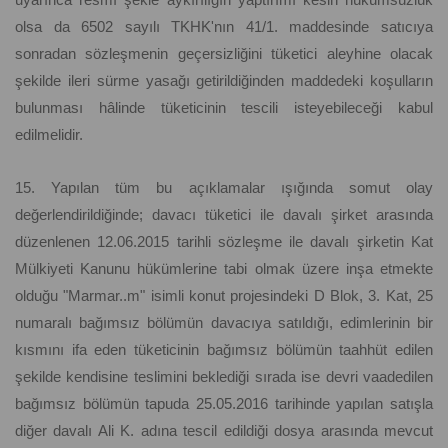
olsa da 6502 sayılı TKHK'nın 41/1. maddesinde satıcıya
sonradan sözleşmenin geçersizliğini tüketici aleyhine olacak
şekilde ileri sürme yasağı getirildiğinden maddedeki koşulların
bulunması hâlinde tüketicinin tescili isteyebileceği kabul
edilmelidir.
15. Yapılan tüm bu açıklamalar ışığında somut olay
değerlendirildiğinde; davacı tüketici ile davalı şirket arasında
düzenlenen 12.06.2015 tarihli sözleşme ile davalı şirketin Kat
Mülkiyeti Kanunu hükümlerine tabi olmak üzere inşa etmekte
olduğu "Marmar..m" isimli konut projesindeki D Blok, 3. Kat, 25
numaralı bağımsız bölümün davacıya satıldığı, edimlerinin bir
kısmını ifa eden tüketicinin bağımsız bölümün taahhüt edilen
şekilde kendisine teslimini beklediği sırada ise devri vaadedilen
bağımsız bölümün tapuda 25.05.2016 tarihinde yapılan satışla
diğer davalı Ali K. adına tescil edildiği dosya arasında mevcut