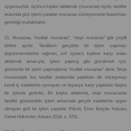
uygunsuzluk, üçüncü kişileri aldatmak (muvazaa) niyeti, taraflar
arasında gizli işlemi yaratan muvazaa sözleşmesinin bulunması
gerektiği muhakkaktır.
21. Muvazaa,
“mutlak muvazaa”
,
“nispi muvazaa”
gibi çeşitli
türlere ayrılır. Tarafların gerçekte bir işlem yapmayı
düşünmemelerine rağmen, sırf üçüncü kişilere karşı onları
aldatmak amacıyla, işlem yapmış gibi gözükmek için,
görünürde bir işlem yapmalarına
“mutlak muvazaa”
denir. Nispi
muvazaada ise; taraflar aralarında yaptıkları bir sözleşmeyi
kendi iç iradelerine uymayan ve dışarıya karşı yaptıkları başka
bir işlemle gizlerler. Bir başka anlatımla, nispi muvazaada
taraflar görünürdeki işlem arkasında gerçek iradelerine uygun
olmayan gizli bir işlem yaparlar (Fikret, Eren: Borçlar Hukuku
Genel Hükümler, Ankara 2018, s. 370).