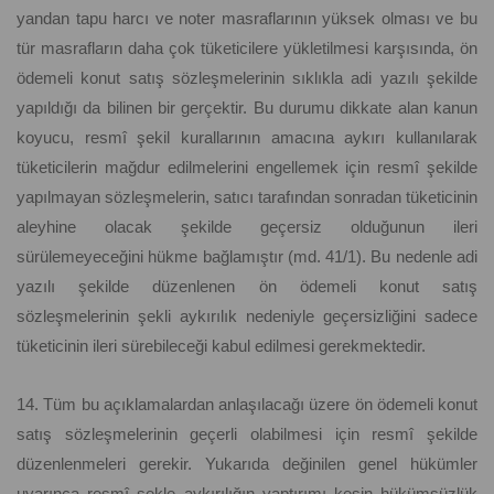
yandan tapu harcı ve noter masraflarının yüksek olması ve bu
tür masrafların daha çok tüketicilere yükletilmesi karşısında, ön
ödemeli konut satış sözleşmelerinin sıklıkla adi yazılı şekilde
yapıldığı da bilinen bir gerçektir. Bu durumu dikkate alan kanun
koyucu, resmî şekil kurallarının amacına aykırı kullanılarak
tüketicilerin mağdur edilmelerini engellemek için resmî şekilde
yapılmayan sözleşmelerin, satıcı tarafından sonradan tüketicinin
aleyhine olacak şekilde geçersiz olduğunun ileri
sürülemeyeceğini hükme bağlamıştır (md. 41/1). Bu nedenle adi
yazılı şekilde düzenlenen ön ödemeli konut satış
sözleşmelerinin şekli aykırılık nedeniyle geçersizliğini sadece
tüketicinin ileri sürebileceği kabul edilmesi gerekmektedir.
14. Tüm bu açıklamalardan anlaşılacağı üzere ön ödemeli konut
satış sözleşmelerinin geçerli olabilmesi için resmî şekilde
düzenlenmeleri gerekir. Yukarıda değinilen genel hükümler
uyarınca resmî şekle aykırılığın yaptırımı kesin hükümsüzlük