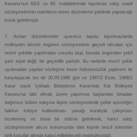
Kanunu'nun 60/3. ve 89. maddelerinde taşınmaz satış vaadi
sözleşmelerinin noterlerce resen düzenleme şeklinde yapılacağı
kuralı getirilmiştir.
7. Anılan düzenlemeler uyarınca tapulu taşınmazlarda
mülkiyetin devrini öngören sözleşmelerin geçerli olmaları için
resmî şekilde yapılmaları zorunlu olup, burada öngörülen şekil
şartı ispat değil, bir geçerlilik şartıdır. Bu nedenle resmî şekle
uyulmadan yapılan sözleşme kesin hükümsüzlük yaptırımı ile
karşılaşacak ise de 30.09.1988 gün ve 1987/2 Esas, 1988/2
Karar sayılı İçtihadı Birleştirme Kararında Kat Mülkiyeti
Kanunu'na tabi olmak üzere yapımına başlanılan binadan
bağımsız bölüm satışına ilişkin sözleşmelerde şekle aykırılığın
hakkın kötüye kullanılması yasağı kuralıyla çatışması
incelenmiş ve buna bir istisna getirilerek, harici satış
sözleşmesinin alıcısı konumunda olan kişinin tescil isteminin
belli koşullar altında kabul edilebileceği öngörülmüştür.