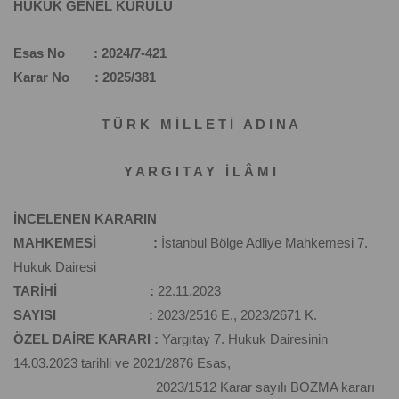
HUKUK GENEL KURULU
Esas No : 2024/7-421
Karar No : 2025/381
T Ü R K M İ L L E T İ A D I N A
Y A R G I T A Y İ L Â M I
İNCELENEN KARARIN
MAHKEMESİ :
İstanbul Bölge Adliye Mahkemesi 7.
Hukuk Dairesi
TARİHİ :
22.11.2023
SAYISI :
2023/2516 E., 2023/2671 K.
ÖZEL DAİRE KARARI :
Yargıtay 7. Hukuk Dairesinin
14.03.2023 tarihli ve 2021/2876 Esas,
2023/1512 Karar sayılı BOZMA kararı