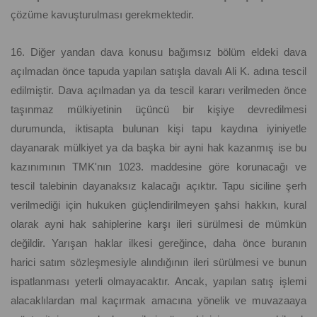
çözüme kavuşturulması gerekmektedir.
16. Diğer yandan dava konusu bağımsız bölüm eldeki dava
açılmadan önce tapuda yapılan satışla davalı Ali K. adına tescil
edilmiştir. Dava açılmadan ya da tescil kararı verilmeden önce
taşınmaz mülkiyetinin üçüncü bir kişiye devredilmesi
durumunda, iktisapta bulunan kişi tapu kaydına iyiniyetle
dayanarak mülkiyet ya da başka bir ayni hak kazanmış ise bu
kazınımının TMK'nın 1023. maddesine göre korunacağı ve
tescil talebinin dayanaksız kalacağı açıktır. Tapu siciline şerh
verilmediği için hukuken güçlendirilmeyen şahsi hakkın, kural
olarak ayni hak sahiplerine karşı ileri sürülmesi de mümkün
değildir. Yarışan haklar ilkesi gereğince, daha önce buranın
harici satım sözleşmesiyle alındığının ileri sürülmesi ve bunun
ispatlanması yeterli olmayacaktır. Ancak, yapılan satış işlemi
alacaklılardan mal kaçırmak amacına yönelik ve muvazaaya