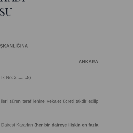
SU
AŞKANLIĞINA
ANKARA
No: 3.........8)
eri süren taraf lehine vekalet ücreti takdir edilip
 Dairesi Kararları
(her bir daireye ilişkin en fazla