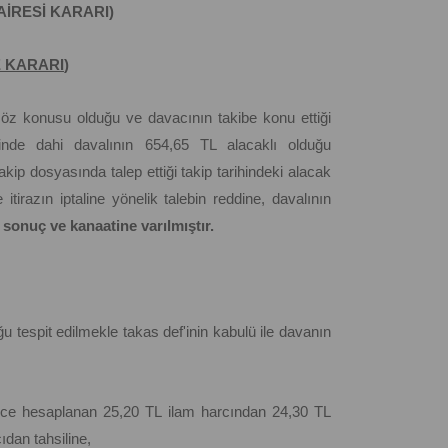
AİRESİ KARARI)
 KARARI
)
öz konusu olduğu ve davacının takibe konu ettiği
nde dahi davalının 654,65 TL alacaklı olduğu
ip dosyasında talep ettiği takip tarihindeki alacak
irazın iptaline yönelik talebin reddine, davalının
 sonuç ve kanaatine varılmıştır.
 tespit edilmekle takas def'inin kabulü ile davanın
ğince hesaplanan 25,20 TL ilam harcından 24,30 TL
dan tahsiline,