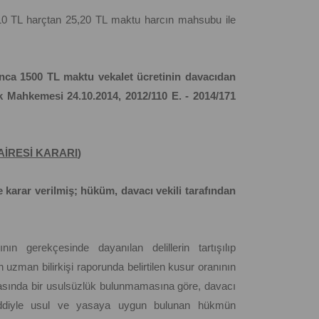
7.10 TL harçtan 25,20 TL maktu harcın mahsubu ile
rınca 1500 TL maktu vekalet ücretinin davacıdan
 Mahkemesi 24.10.2014, 2012/110 E. - 2014/171
AİRESİ KARARI
)
arar verilmiş; hüküm, davacı vekili tarafından
n gerekçesinde dayanılan delillerin tartışılıp
 uzman bilirkişi raporunda belirtilen kusur oranının
asında bir usulsüzlük bulunmamasına göre, davacı
 reddiyle usul ve yasaya uygun bulunan hükmün