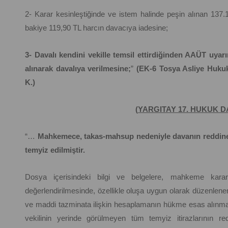
2- Karar kesinleştiğinde ve istem halinde peşin alınan 13
bakiye 119,90 TL harcın davacıya iadesine;
3- Davalı kendini vekille temsil ettirdiğinden AAÜT uya
alınarak davalıya verilmesine;
”
(EK-6 Tosya Asliye Hukuk
K.)
(
YARGITAY 17. HUKUK D
“…
Mahkemece, takas-mahsup nedeniyle davanın reddine k
temyiz edilmiştir.
Dosya içerisindeki bilgi ve belgelere, mahkeme kararını
değerlendirilmesinde, özellikle oluşa uygun olarak düzenlenen
ve maddi tazminata ilişkin hesaplamanın hükme esas alınm
vekilinin yerinde görülmeyen tüm temyiz itirazlarının