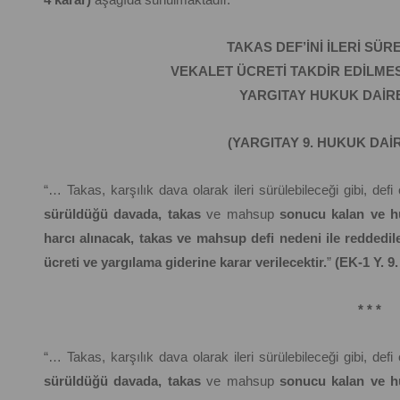
TAKAS DEF’İNİ İLERİ SÜR
VEKALET ÜCRETİ TAKDİR EDİLME
YARGITAY HUKUK DAİR
(YARGITAY 9. HUKUK DAİ
“… Takas, karşılık dava olarak ileri sürülebileceği gibi, defi o
sürüldüğü davada, takas
ve mahsup
sonucu kalan ve h
harcı alınacak, takas ve mahsup defi nedeni ile reddedil
ücreti ve yargılama giderine karar verilecektir.
”
(EK-1 Y. 9
* * *
“… Takas, karşılık dava olarak ileri sürülebileceği gibi, defi o
sürüldüğü davada, takas
ve mahsup
sonucu kalan ve h