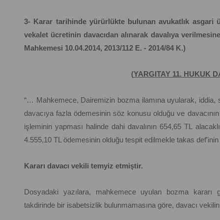
3- Karar tarihinde yürürlükte bulunan avukatlık asgari 
vekalet ücretinin davacıdan alınarak davalıya verilmesine
Mahkemesi 10.04.2014, 2013/112 E. - 2014/84 K.)
(
YARGITAY 11. HUKUK D
“… Mahkemece, Dairemizin bozma ilamına uyularak, iddia,
davacıya fazla ödemesinin söz konusu olduğu ve davacının 
işleminin yapması halinde dahi davalının 654,65 TL alacaklı
4.555,10 TL ödemesinin olduğu tespit edilmekle takas def'inin k
Kararı davacı vekili temyiz etmiştir.
Dosyadaki yazılara, mahkemece uyulan bozma kararı ger
takdirinde bir isabetsizlik bulunmamasına göre, davacı vekilinin