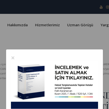
Hakkımızda
Hizmetlerimiz
Uzman Görüşü
Yarg
×
erik telif yasaları ve Türk Patent Enstitüsü kapsamında koruma altındadır. KARAMER
ERCAN HUKUK Bürosu hiçbir sorumluluk kabul etmez. www.karamercanhukuk.com/yargitay
rcanhukuk.com internet adresinden alındığı belirtilmeksizin kopyalanması, paylaşı
tlarını kabul etmiş sayılırsınız.
30 MAYIS 2023 TARİHİN
VERİLEN YARGITAY İÇT