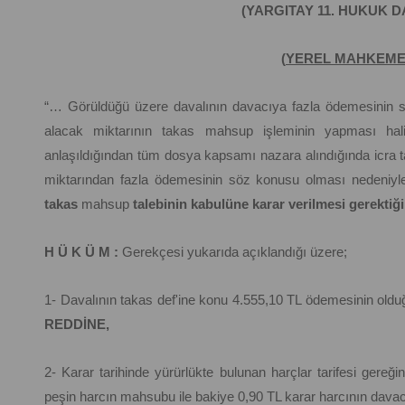
(YARGITAY 11. HUKUK D
(
YEREL MAHKEME
“… Görüldüğü üzere davalının davacıya fazla ödemesinin s
alacak miktarının takas mahsup işleminin yapması hali
anlaşıldığından tüm dosya kapsamı nazara alındığında icra tak
miktarından fazla ödemesinin söz konusu olması nedeniyle it
takas
mahsup
talebinin kabulüne karar verilmesi gerektiği
H Ü K Ü M :
Gerekçesi yukarıda açıklandığı üzere;
1- Davalının takas def'ine konu 4.555,10 TL ödemesinin olduğu
REDDİNE,
2- Karar tarihinde yürürlükte bulunan harçlar tarifesi gere
peşin harcın mahsubu ile bakiye 0,90 TL karar harcının davacı