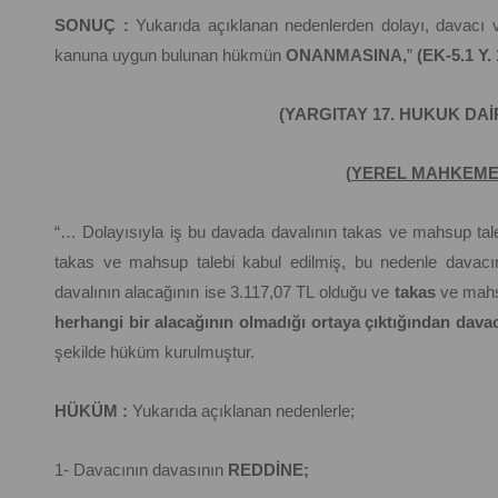
SONUÇ :
Yukarıda açıklanan nedenlerden dolayı, davacı vek
kanuna uygun bulunan hükmün
ONANMASINA,
”
(EK-5.1 Y.
(YARGITAY 17. HUKUK DA
(
YEREL MAHKEME
“… Dolayısıyla iş bu davada davalının takas ve mahsup tal
takas ve mahsup talebi kabul edilmiş, bu nedenle davacın
davalının alacağının ise 3.117,07 TL olduğu ve
takas
ve mah
herhangi bir alacağının olmadığı ortaya çıktığından davac
şekilde hüküm kurulmuştur.
HÜKÜM :
Yukarıda açıklanan nedenlerle;
1- Davacının davasının
REDDİNE;