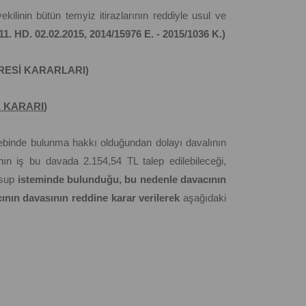
ilinin bütün temyiz itirazlarının reddiyle usul ve
 11. HD. 02.02.2015, 2014/15976 E. - 2015/1036 K.)
İRESİ KARARLARI)
 KARARI
)
ebinde bulunma hakkı olduğundan dolayı davalının
ın iş bu davada 2.154,54 TL talep edilebileceği,
sup
isteminde bulunduğu, bu nedenle davacının
ının davasının reddine karar verilerek
aşağıdaki