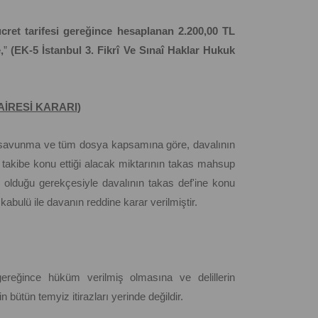
ücret tarifesi gereğince hesaplanan 2.200,00 TL
,
”
(EK-5 İstanbul 3. Fikrî Ve Sınaî Haklar Hukuk
AİRESİ KARARI
)
 savunma ve tüm dosya kapsamına göre, davalının
takibe konu ettiği alacak miktarının takas mahsup
 olduğu gerekçesiyle davalının takas def'ine konu
abulü ile davanın reddine karar verilmiştir.
eğince hüküm verilmiş olmasına ve delillerin
 bütün temyiz itirazları yerinde değildir.