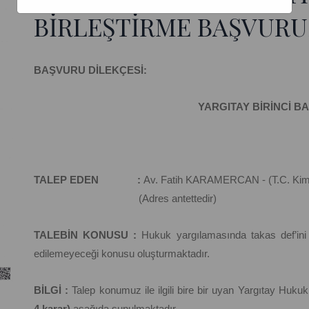
BİRLEŞTİRME BAŞVURU
BAŞVURU DİLEKÇESİ:
YARGITAY BİRİNCİ B
TALEP EDEN :
Av. Fatih KARAMERCAN - (T.C. Kimlik 
(Adres antettedir)
TALEBİN KONUSU :
Hukuk yargılamasında takas def’ini il
edilemeyeceği konusu oluşturmaktadır.
BİLGİ :
Talep konumuz ile ilgili bire bir uyan Yargıtay Hukuk
4 karar)
aşağıda sunulmaktadır.