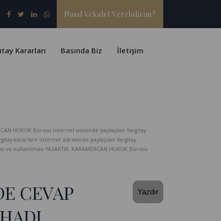
Nasıl Vekalet Verebilirim?
ıtay Kararları
Basında Biz
İletişim
CAN HUKUK Bürosu internet sitesinde paylaşılan Yargıtay
-kararlari/ internet adresinde paylaşılan Yargıtay
lması ve kullanılması YASAKTIR. KARAMERCAN HUKUK Bürosu
DE CEVAP
Yazdır
İHADI