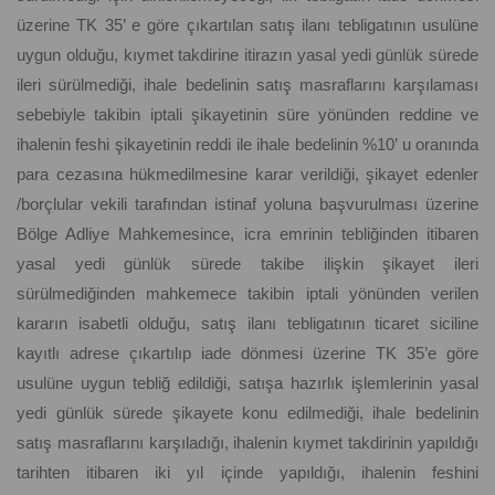
üzerine TK 35’ e göre çıkartılan satış ilanı tebligatının usulüne
uygun olduğu, kıymet takdirine itirazın yasal yedi günlük sürede
ileri sürülmediği, ihale bedelinin satış masraflarını karşılaması
sebebiyle takibin iptali şikayetinin süre yönünden reddine ve
ihalenin feshi şikayetinin reddi ile ihale bedelinin %10’ u oranında
para cezasına hükmedilmesine karar verildiği, şikayet edenler
/borçlular vekili tarafından istinaf yoluna başvurulması üzerine
Bölge Adliye Mahkemesince, icra emrinin tebliğinden itibaren
yasal yedi günlük sürede takibe ilişkin şikayet ileri
sürülmediğinden mahkemece takibin iptali yönünden verilen
kararın isabetli olduğu, satış ilanı tebligatının ticaret siciline
kayıtlı adrese çıkartılıp iade dönmesi üzerine TK 35’e göre
usulüne uygun tebliğ edildiği, satışa hazırlık işlemlerinin yasal
yedi günlük sürede şikayete konu edilmediği, ihale bedelinin
satış masraflarını karşıladığı, ihalenin kıymet takdirinin yapıldığı
tarihten itibaren iki yıl içinde yapıldığı, ihalenin feshini