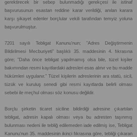
gerektirecek bir sebep bulunmadığı gerekçesi ile istinaf
başvurusunun esastan reddine karar verildiği, anılan karara
karşı şikayet edenler borçlular vekili tarafından temyiz yoluna
başvurulmuştur.
7201 sayılı Tebligat Kanunu'nun; "Adres Değiştirmenin
Bildirilmesi Mecburiyeti" başlıklı 35. maddesinin 4. fıkrasına
göre; "Daha önce tebligat yapılmamış olsa bile, tüzel kişiler
bakımından resmi kayıtlardaki adresleri esas alınır ve bu madde
hükümleri uygulanır." Tüzel kişilerin adreslerinin ara statü, sicil,
tüzük ve kuruluş senedi gibi resmi kayıtlarda belirli olması
sebebi ile meçhul olması söz konusu değildir.
Borçlu şirketin ticaret siciline bildirdiği adresine çıkartılan
tebligat, adresin kapalı olması veya bu adresten taşınmış
bulunması nedeni ile tebliğ edilemeden iade edilmiş ise, Tebligat
Kanunu'nun 35. maddesinin ikinci fıkrasına göre, tebliği çıkaran