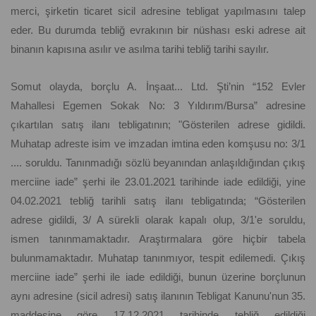
merci, şirketin ticaret sicil adresine tebligat yapılmasını talep
eder. Bu durumda tebliğ evrakının bir nüshası eski adrese ait
binanın kapısına asılır ve asılma tarihi tebliğ tarihi sayılır.
Somut olayda, borçlu A. İnşaat... Ltd. Şti’nin “152 Evler
Mahallesi Egemen Sokak No: 3 Yıldırım/Bursa” adresine
çıkartılan satış ilanı tebligatının; "Gösterilen adrese gidildi.
Muhatap adreste isim ve imzadan imtina eden komşusu no: 3/1
.... soruldu. Tanınmadığı sözlü beyanından anlaşıldığından çıkış
merciine iade” şerhi ile 23.01.2021 tarihinde iade edildiği, yine
04.02.2021 tebliğ tarihli satış ilanı tebligatında; “Gösterilen
adrese gidildi, 3/ A sürekli olarak kapalı olup, 3/1'e soruldu,
ismen tanınmamaktadır. Araştırmalara göre hiçbir tabela
bulunmamaktadır. Muhatap tanınmıyor, tespit edilemedi. Çıkış
merciine iade” şerhi ile iade edildiği, bunun üzerine borçlunun
aynı adresine (sicil adresi) satış ilanının Tebligat Kanunu'nun 35.
maddesine göre 17.12.2021 tarihinde tebliğ edildiği