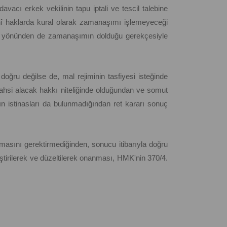
vacı erkek vekilinin tapu iptali ve tescil talebine
nî haklarda kural olarak zamanaşımı işlemeyeceği
lebi yönünden de zamanaşımın dolduğu gerekçesiyle
oğru değilse de, mal rejiminin tasfiyesi isteğinde
ahsi alacak hakkı niteliğinde olduğundan ve somut
n istinasları da bulunmadığından ret kararı sonuç
lmasını gerektirmediğinden, sonucu itibarıyla doğru
tirilerek ve düzeltilerek onanması, HMK'nin 370/4.