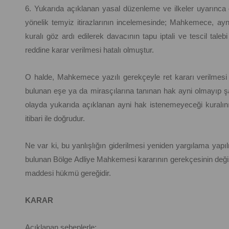
6. Yukarıda açıklanan yasal düzenleme ve ilkeler uyarınca da
yönelik temyiz itirazlarının incelemesinde; Mahkemece, ay
kuralı göz ardı edilerek davacının tapu iptali ve tescil ta
reddine karar verilmesi hatalı olmuştur.
O halde, Mahkemece yazılı gerekçeyle ret kararı verilmesi d
bulunan eşe ya da mirasçılarına tanınan hak ayni olmayıp ş
olayda yukarıda açıklanan ayni hak istenemeyeceği kuralını
itibari ile doğrudur.
Ne var ki, bu yanlışlığın giderilmesi yeniden yargılama yapı
bulunan Bölge Adliye Mahkemesi kararının gerekçesinin değiş
maddesi hükmü gereğidir.
KARAR
Açıklanan sebeplerle;