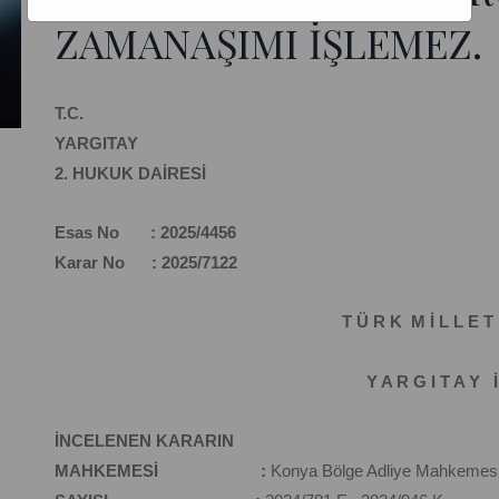
ZAMANAŞIMI İŞLEMEZ.
T.C.
YARGITAY
2. HUKUK DAİRESİ
Esas No : 2025/4456
Karar No : 2025/7122
T Ü R K M İ L L E T 
Y A R G I T A Y İ
İNCELENEN KARARIN
MAHKEMESİ :
Konya Bölge Adliye Mahkemesi