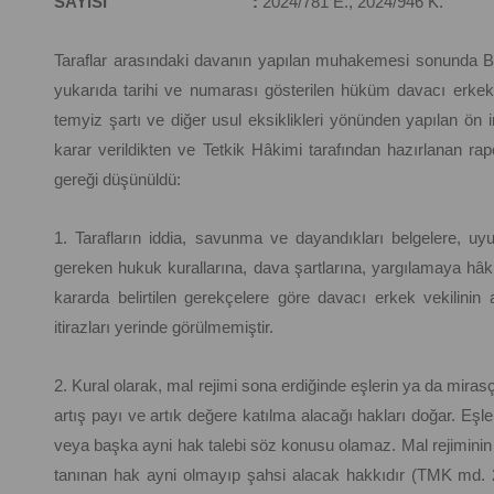
SAYISI :
2024/781 E., 2024/946 K.
Taraflar arasındaki davanın yapılan muhakemesi sonunda B
yukarıda tarihi ve numarası gösterilen hüküm davacı erkek v
temyiz şartı ve diğer usul eksiklikleri yönünden yapılan ön
karar verildikten ve Tetkik Hâkimi tarafından hazırlanan rap
gereği düşünüldü:
1. Tarafların iddia, savunma ve dayandıkları belgelere, uyu
gereken hukuk kurallarına, dava şartlarına, yargılamaya hâki
kararda belirtilen gerekçelere göre davacı erkek vekilinin
itirazları yerinde görülmemiştir.
2. Kural olarak, mal rejimi sona erdiğinde eşlerin ya da miras
artış payı ve artık değere katılma alacağı hakları doğar. Eşler
veya başka ayni hak talebi söz konusu olamaz. Mal rejiminin 
tanınan hak ayni olmayıp şahsi alacak hakkıdır (TMK md. 