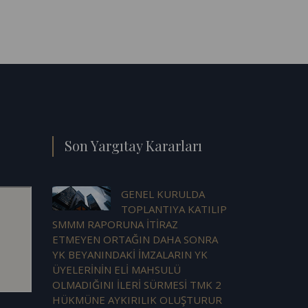
Son Yargıtay Kararları
GENEL KURULDA
TOPLANTIYA KATILIP
SMMM RAPORUNA İTİRAZ
ETMEYEN ORTAĞIN DAHA SONRA
YK BEYANINDAKİ İMZALARIN YK
ÜYELERİNİN ELİ MAHSULÜ
OLMADIĞINI İLERİ SÜRMESİ TMK 2
HÜKMÜNE AYKIRILIK OLUŞTURUR