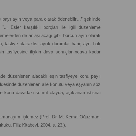
ş payı ayın veya para olarak ödenebilir…” şeklinde
. Eşler karşılıklı borçları ile ilgili düzenleme
nlemelerden de anlaşılacağı gibi, borcun ayın olarak
, tasfiye alacaklısı ayrık durumlar hariç ayni hak
in tasfiyesine ilişkin dava sonuçlanıncaya kadar
nde düzenlenen alacaklı eşin tasfiyeye konu paylı
ddesinde düzenlenen aile konutu veya eşyanın söz
ize konu davadaki somut olayda, açıklanan istisnai
e zamanaşımı işlemez (Prof. Dr. M. Kemal Oğuzman,
uku, Filiz Kitabevi, 2004, s. 23.).