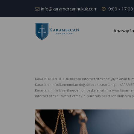
info@karamercanhukuk.com
9:00 - 17:00
Anasayfa
KARAMERCAN HUKUK Bürosu internet sitesinde yayınlanan tüm iç
Kararları’nın kullanımından doğabilecek zararlar için KARAM
Kararları’nın link verilmeden bir başka anlatımla www.karame
internet sitesini ziyaret etmekle, yukarıda belirtilen kullanım şar