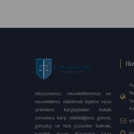
Hız
Ha
No
Misyonumuz; müvekkillerimize ve
Gü
müvekkilimiz olabilecek kişilere veya
K
şirketlere karşılaştıkları hukuki
sorunlara karşı olabildiğince güncel,
in
gerçekçi ve hızlı çözümler bulmak,
Pa
karşılıklı güven ilkesinden taviz