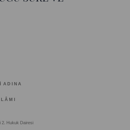
İ A D I N A
 L Â M I
 2. Hukuk Dairesi