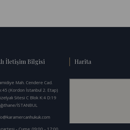
lı İletişim Bilgisi
Harita
midiye Mah. Cendere Cad.
:45 (Kordon İstanbul 2. Etap)
zelyalı Sitesi C Blok K:4 D:19
ağıthane/İSTANBUL
fo@karamercanhukuk.com
zartesi - Cuma: 09:00 - 17:00