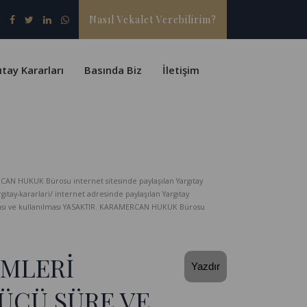
Nasıl Vekalet Verebilirim?
ıtay Kararları
Basında Biz
İletişim
CAN HUKUK Bürosu internet sitesinde paylaşılan Yargıtay
-kararlari/ internet adresinde paylaşılan Yargıtay
lması ve kullanılması YASAKTIR. KARAMERCAN HUKUK Bürosu
ÜMLERİ
Yazdır
ÜCÜ SÜRE VE