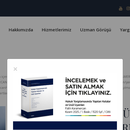
Hakkımızda
Hizmetlerimiz
Uzman Görüşü
Yarg
×
erik telif yasaları ve Türk Patent Enstitüsü kapsamında koruma altındadır. KARAMER
ERCAN HUKUK Bürosu hiçbir sorumluluk kabul etmez. www.karamercanhukuk.com/yargitay
rcanhukuk.com internet adresinden alındığı belirtilmeksizin kopyalanması, paylaşı
tlarını kabul etmiş sayılırsınız.
TMK 226/2 VE 240 HÜK
AÇISINDAN HAK DÜŞÜR