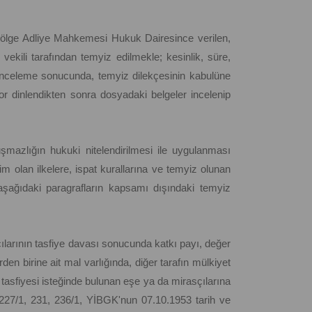
ölge Adliye Mahkemesi Hukuk Dairesince verilen,
ekili tarafından temyiz edilmekle; kesinlik, süre,
 inceleme sonucunda, temyiz dilekçesinin kabulüne
or dinlendikten sonra dosyadaki belgeler incelenip
şmazlığın hukuki nitelendirilmesi ile uygulanması
m olan ilkelere, ispat kurallarına ve temyiz olunan
 aşağıdaki paragrafların kapsamı dışındaki temyiz
çılarının tasfiye davası sonucunda katkı payı, değer
den birine ait mal varlığında, diğer tarafın mülkiyet
tasfiyesi isteğinde bulunan eşe ya da mirasçılarına
227/1, 231, 236/1, YİBGK'nun 07.10.1953 tarih ve