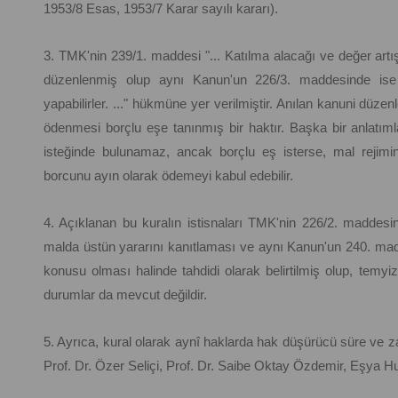
1953/8 Esas, 1953/7 Karar sayılı kararı).
3. TMK'nin 239/1. maddesi "... Katılma alacağı ve değer artı
düzenlenmiş olup aynı Kanun'un 226/3. maddesinde ise "..
yapabilirler. ..." hükmüne yer verilmiştir. Anılan kanuni düze
ödenmesi borçlu eşe tanınmış bir haktır. Başka bir anlatımla
isteğinde bulunamaz, ancak borçlu eş isterse, mal rejimin
borcunu ayın olarak ödemeyi kabul edebilir.
4. Açıklanan bu kuralın istisnaları TMK'nin 226/2. maddesi
malda üstün yararını kanıtlaması ve aynı Kanun'un 240. ma
konusu olması halinde tahdidi olarak belirtilmiş olup, temy
durumlar da mevcut değildir.
5. Ayrıca, kural olarak aynî haklarda hak düşürücü süre v
Prof. Dr. Özer Seliçi, Prof. Dr. Saibe Oktay Özdemir, Eşya Huk