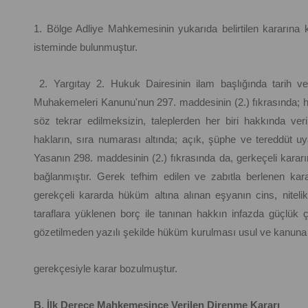
1. Bölge Adliye Mahkemesinin yukarıda belirtilen kararına k
isteminde bulunmuştur.
2. Yargıtay 2. Hukuk Dairesinin ilam başlığında tarih ve s
Muhakemeleri Kanunu'nun 297. maddesinin (2.) fıkrasında; 
söz tekrar edilmeksizin, taleplerden her biri hakkında ve
hakların, sıra numarası altında; açık, şüphe ve tereddüt uy
Yasanın 298. maddesinin (2.) fıkrasında da, gerkeçeli kara
bağlanmıştır. Gerek tefhim edilen ve zabıtla berlenen k
gerekçeli kararda hüküm altına alınan eşyanın cins, nitelik
taraflara yüklenen borç ile tanınan hakkın infazda güçlük 
gözetilmeden yazılı şekilde hüküm kurulması usul ve kanuna ay
gerekçesiyle karar bozulmuştur.
B. İlk Derece Mahkemesince Verilen Direnme Kararı