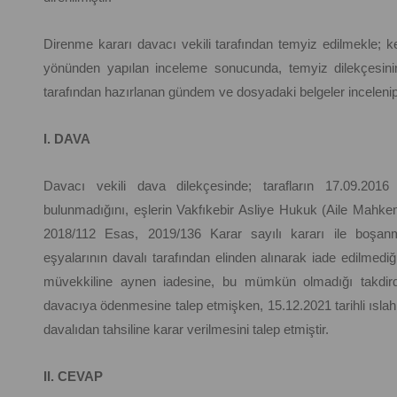
Direnme kararı davacı vekili tarafından temyiz edilmekle; kes
yönünden yapılan inceleme sonucunda, temyiz dilekçesinin
tarafından hazırlanan gündem ve dosyadaki belgeler inceleni
I. DAVA
Davacı vekili dava dilekçesinde; tarafların 17.09.2016 
bulunmadığını, eşlerin Vakfıkebir Asliye Hukuk (Aile Mahkem
2018/112 Esas, 2019/136 Karar sayılı kararı ile boşanmal
eşyalarının davalı tarafından elinden alınarak iade edilmediğ
müvekkiline aynen iadesine, bu mümkün olmadığı takdirde 
davacıya ödenmesine talep etmişken, 15.12.2021 tarihli ıslah d
davalıdan tahsiline karar verilmesini talep etmiştir.
II. CEVAP