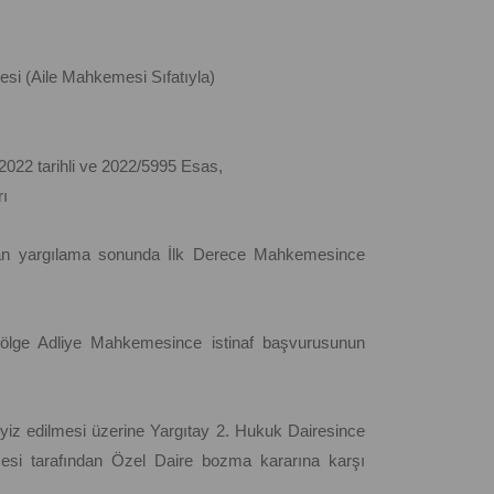
si (Aile Mahkemesi Sıfatıyla)
2022 tarihli ve 2022/5995 Esas,
ı
pılan yargılama sonunda İlk Derece Mahkemesince
e Bölge Adliye Mahkemesince istinaf başvurusunun
yiz edilmesi üzerine Yargıtay 2. Hukuk Dairesince
si tarafından Özel Daire bozma kararına karşı