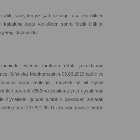
inlik, süre, temyiz şartı ve diğer usul eksiklikleri
 kabulüne karar verildikten sonra Tetkik Hâkimi
p gereği düşünüldü:
tarihinde evlenen tarafların ortak çocuklarının
esi Sıfatıyla) Mahkemesinin 06.03.2019 tarihli ve
arına karar verildiğini, müvekkiline ait ziynet
ini ileri sürerek dökümü yapılan ziynet eşyalarının
ziynetlerin güncel tutarının davalıdan alınarak
ilekçesi ile 227.821,60 TL alacağın faiziyle birlikte