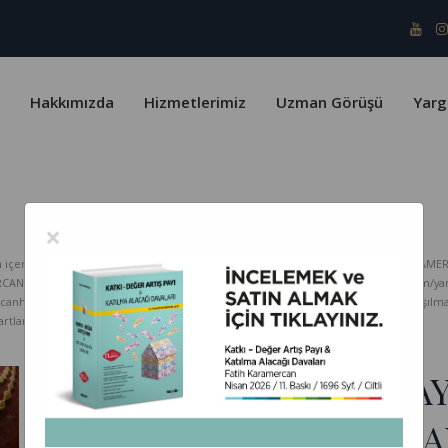
Hakkımızda
Hizmetlerimiz
Uzman Görüşü
Yarg
×
erik telif yasaları ve Türk Patent Enstitüsü kapsamında koruma altındadır. KARAMER
ERCAN HUKUK Bürosu hiçbir sorumluluk kabul etmez. www.karamercanhukuk.com/yargitay
rcanhukuk.com internet adresinden alındığı belirtilmeksizin kopyalanması, paylaşı
tlarını kabul etmiş sayılırsınız.
ZİYNET EŞYALARININ A
MÜMKÜN OLMADIĞI TA