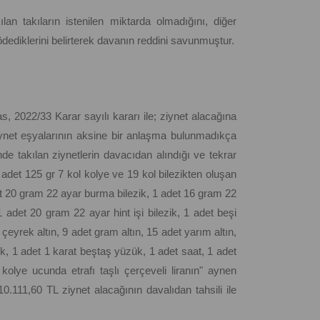
ılan takıların istenilen miktarda olmadığını, diğer
ödediklerini belirterek davanın reddini savunmuştur.
 2022/33 Karar sayılı kararı ile; ziynet alacağına
ziynet eşyalarının aksine bir anlaşma bulunmadıkça
 takılan ziynetlerin davacıdan alındığı ve tekrar
adet 125 gr 7 kol kolye ve 19 kol bilezikten oluşan
det 20 gram 22 ayar burma bilezik, 1 adet 16 gram 22
 adet 20 gram 22 ayar hint işi bilezik, 1 adet beşi
 çeyrek altın, 9 adet gram altın, 15 adet yarım altın,
k, 1 adet 1 karat beştaş yüzük, 1 adet saat, 1 adet
kolye ucunda etrafı taşlı çerçeveli liranın" aynen
111,60 TL ziynet alacağının davalıdan tahsili ile