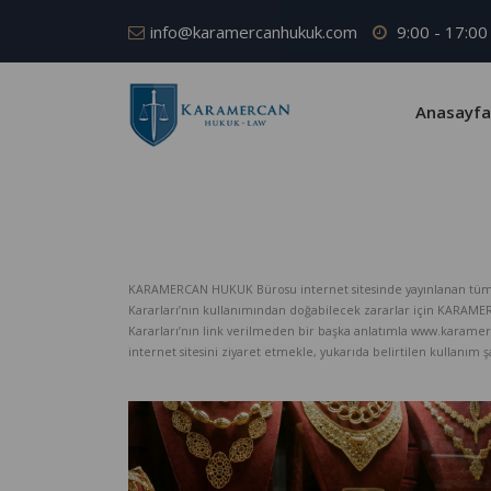
info@karamercanhukuk.com
9:00 - 17:00
Anasayfa
KARAMERCAN HUKUK Bürosu internet sitesinde yayınlanan tüm iç
Kararları’nın kullanımından doğabilecek zararlar için KARAM
Kararları’nın link verilmeden bir başka anlatımla www.karame
internet sitesini ziyaret etmekle, yukarıda belirtilen kullanım şar