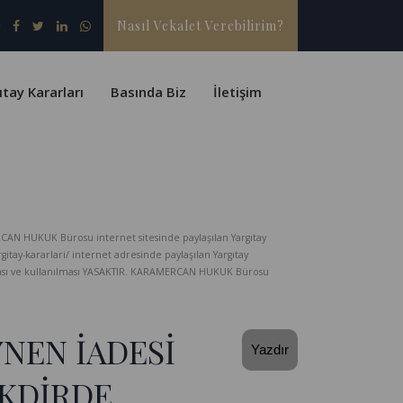
Nasıl Vekalet Verebilirim?
ıtay Kararları
Basında Biz
İletişim
CAN HUKUK Bürosu internet sitesinde paylaşılan Yargıtay
-kararlari/ internet adresinde paylaşılan Yargıtay
lması ve kullanılması YASAKTIR. KARAMERCAN HUKUK Bürosu
YNEN İADESİ
Yazdır
KDİRDE