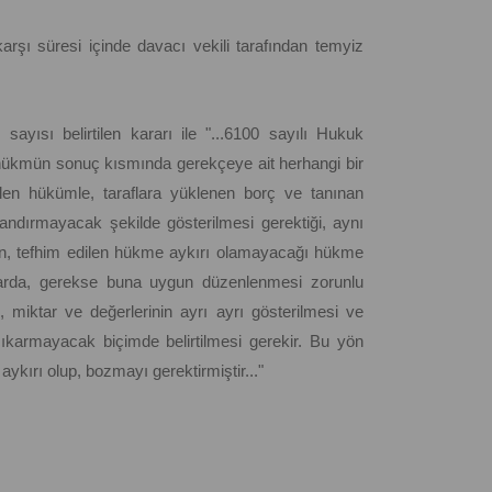
arşı süresi içinde davacı vekili tarafından temyiz
ayısı belirtilen kararı ile "...6100 sayılı Hukuk
hükmün sonuç kısmında gerekçeye ait herhangi bir
rilen hükümle, taraflara yüklenen borç ve tanınan
andırmayacak şekilde gösterilmesi gerektiği, aynı
rın, tefhim edilen hükme aykırı olamayacağı hükme
ararda, gerekse buna uygun düzenlenmesi zorunlu
, miktar ve değerlerinin ayrı ayrı gösterilmesi ve
çıkarmayacak biçimde belirtilmesi gerekir. Bu yön
kırı olup, bozmayı gerektirmiştir..."