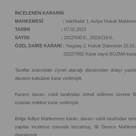
İNCELENEN KARARIN
MAHKEMESİ :
Vakfıkebir 1. Asliye Hukuk Mahkeme
TARİHİ :
07.02.2023
SAYISI :
2022/930 E., 2023/216 K.
ÖZEL DAİRE KARARI :
Yargıtay 2. Hukuk Dairesinin 10.10.
2022/7892 Karar sayılı BOZMA karar
Taraflar arasındaki ziynet alacağı davasından dolayı ya
davanın kabulüne karar verilmiştir.
Kararın davacı vekili tarafından istinaf edilmesi üzerin
esastan reddine karar verilmiştir.
Bölge Adliye Mahkemesi kararı, davacı vekili tarafından tem
yapılan inceleme sonunda bozulmuş, İlk Derece Mahkeme
direnilmiştir.