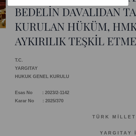
BEDELİN DAVALIDAN TA
KURULAN HÜKÜM, HMK
AYKIRILIK TEŞKİL ETM
T.C.
YARGITAY
HUKUK GENEL KURULU
Esas No : 2023/2-1142
Karar No : 2025/370
T Ü R K M İ L L E T 
Y A R G I T A Y İ