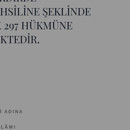
HSİLİNE ŞEKLİNDE
 297 HÜKMÜNE
EKTEDİR.
İ A D I N A
 L Â M I