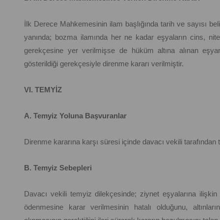
İlk Derece Mahkemesinin ilam başlığında tarih ve sayısı belir
yanında; bozma ilamında her ne kadar eşyaların cins, niteli
gerekçesine yer verilmişse de hüküm altına alınan eşyanın
gösterildiği gerekçesiyle direnme kararı verilmiştir.
VI. TEMYİZ
A. Temyiz Yoluna Başvuranlar
Direnme kararına karşı süresi içinde davacı vekili tarafından
B. Temyiz Sebepleri
Davacı vekili temyiz dilekçesinde; ziynet eşyalarına ilişk
ödenmesine karar verilmesinin hatalı olduğunu, altınlar