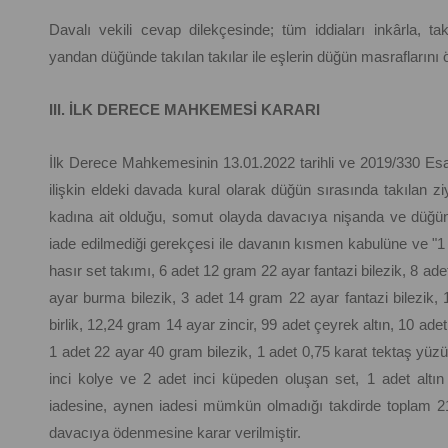
Davalı vekili cevap dilekçesinde; tüm iddiaları inkârla, tak
yandan düğünde takılan takılar ile eşlerin düğün masraflarını 
III. İLK DERECE MAHKEMESİ KARARI
İlk Derece Mahkemesinin 13.01.2022 tarihli ve 2019/330 Esas,
ilişkin eldeki davada kural olarak düğün sırasında takılan 
kadına ait olduğu, somut olayda davacıya nişanda ve düğünde
iade edilmediği gerekçesi ile davanın kısmen kabulüne ve "1 
hasır set takımı, 6 adet 12 gram 22 ayar fantazi bilezik, 8 a
ayar burma bilezik, 3 adet 14 gram 22 ayar fantazi bilezik, 1
birlik, 12,24 gram 14 ayar zincir, 99 adet çeyrek altın, 10 adet
1 adet 22 ayar 40 gram bilezik, 1 adet 0,75 karat tektaş yüzü
inci kolye ve 2 adet inci küpeden oluşan set, 1 adet altın 
iadesine, aynen iadesi mümkün olmadığı takdirde toplam 210.
davacıya ödenmesine karar verilmiştir.