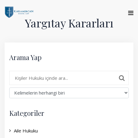
Yargıtay Kararları
Anasayfa
Hakkımızda
Arama Yap
Hizmetlerimiz
Uzman Görüşü
Yargıtay Kararları
Basında Biz
Kategoriler
İletişim
Aile Hukuku